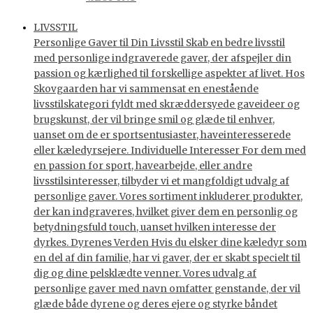
LIVSSTIL
Personlige Gaver til Din Livsstil Skab en bedre livsstil
med personlige indgraverede gaver, der afspejler din
passion og kærlighed til forskellige aspekter af livet. Hos
Skovgaarden har vi sammensat en enestående
livsstilskategori fyldt med skræddersyede gaveideer og
brugskunst, der vil bringe smil og glæde til enhver,
uanset om de er sportsentusiaster, haveinteresserede
eller kæledyrsejere. Individuelle Interesser For dem med
en passion for sport, havearbejde, eller andre
livsstilsinteresser, tilbyder vi et mangfoldigt udvalg af
personlige gaver. Vores sortiment inkluderer produkter,
der kan indgraveres, hvilket giver dem en personlig og
betydningsfuld touch, uanset hvilken interesse der
dyrkes. Dyrenes Verden Hvis du elsker dine kæledyr som
en del af din familie, har vi gaver, der er skabt specielt til
dig og dine pelsklædte venner. Vores udvalg af
personlige gaver med navn omfatter genstande, der vil
glæde både dyrene og deres ejere og styrke båndet