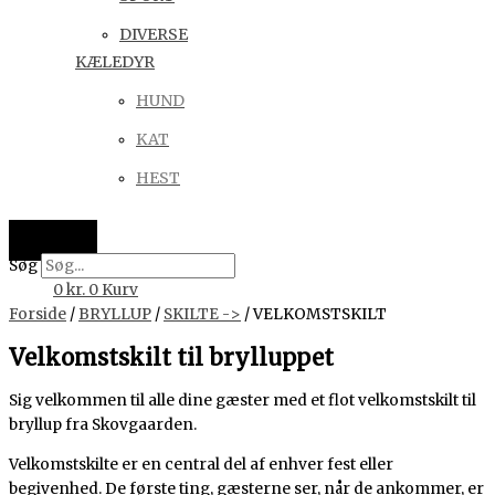
DIVERSE
KÆLEDYR
HUND
KAT
HEST
Søg
0
kr.
0
Kurv
Forside
/
BRYLLUP
/
SKILTE ->
/ VELKOMSTSKILT
Velkomstskilt til brylluppet
Sig velkommen til alle dine gæster med et flot velkomstskilt til
bryllup fra Skovgaarden.
Velkomstskilte er en central del af enhver fest eller
begivenhed. De første ting, gæsterne ser, når de ankommer, er