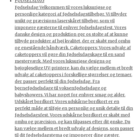
FØDSELSDAG
Fødselsdag Velkommen til vores luksuriøse og
personlige kategori af fødselsdagstilbehør. Vi tilbyder
unikt og præcisions laserskåret tilbehør, som vil
imponere gæsterne til enhver fødselsdagsfest. Vores
danske design og produktion gør os stolte af at kunne
tilbyde produkter af høj kvalitet, der er skabt med omhu
og enestående håndværk. Caketoppers: Vores udvalg af
caketoppers vil gøre din fødselsdagskage til en sand
mesterværk. Med vores luksuriøse designs og
højopløselige UV-printere, kan du vælge mellem et bredt
udvalg af caketoppers i forskellige størrelser og temaer,
der passer perfekt til din fødselsdag. Fra
børnefødselsdage til voksenfødselsdage og
babyshowers. Vi har noget for enhver smag og alder.
Udskåret bordkort: Vores udskårne bordkort er en
perfekt måde at tilføje en personlig og unik detalje til din
fødselsdagsfest. Vores udskårne bordkort er skabt med
omhu og præcision, og kan tilpasses efter dit ønske. Du
kan vælge mellem et bredt udvalg af designs, som passer
til dit fødselsdagstema og imponerer dine gæster.