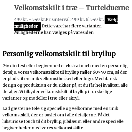
Velkomstskilt i træ – Turtelduerne
499
kr.
–
549
kr.
Prisinterval: 499 kr. til 549 kr.
Vælg
muligheder
Dette vare har flere varianter.
Mulighederne kan vælges på varesiden
Personlig velkomstskilt til bryllup
Giv din fest eller begivenhed et ekstra touch med en personlig
detalje. Vores velkomstskilte til bryllup måler 60×40 cm, så der
er plads til en unik velkomstbesked eller logo. Med dansk
design og produktion er du sikker på, at du får høj kvalitet i alle
detaljer. Vi tilbyder velkomstskilt til bryllup i forskellige
varianter og modeller i træ eller akryl.
Lad gæsterne føle sig specielle og velkomne med en unik
velkomstskilt, der er puslet om i alle detaljerne. Få det
luksuriøse touch til dit bryllup, jubilæum eller andre specielle
begivenheder med vores velkomstskilte.