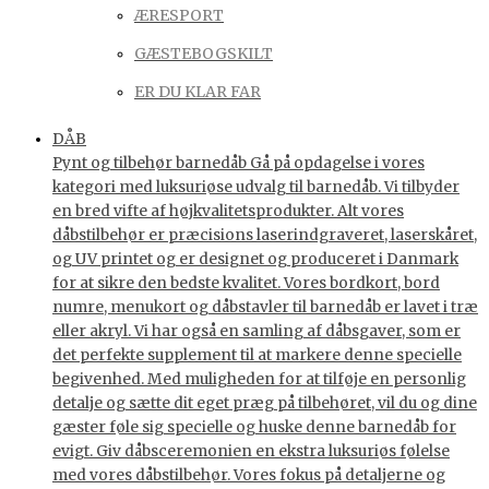
ÆRESPORT
GÆSTEBOGSKILT
ER DU KLAR FAR
DÅB
Pynt og tilbehør barnedåb Gå på opdagelse i vores
kategori med luksuriøse udvalg til barnedåb. Vi tilbyder
en bred vifte af højkvalitetsprodukter. Alt vores
dåbstilbehør er præcisions laserindgraveret, laserskåret,
og UV printet og er designet og produceret i Danmark
for at sikre den bedste kvalitet. Vores bordkort, bord
numre, menukort og dåbstavler til barnedåb er lavet i træ
eller akryl. Vi har også en samling af dåbsgaver, som er
det perfekte supplement til at markere denne specielle
begivenhed. Med muligheden for at tilføje en personlig
detalje og sætte dit eget præg på tilbehøret, vil du og dine
gæster føle sig specielle og huske denne barnedåb for
evigt. Giv dåbsceremonien en ekstra luksuriøs følelse
med vores dåbstilbehør. Vores fokus på detaljerne og