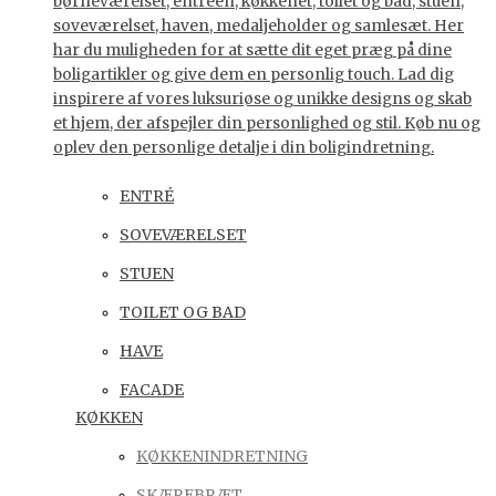
børneværelset, entreen, køkkenet, toilet og bad, stuen,
soveværelset, haven, medaljeholder og samlesæt. Her
har du muligheden for at sætte dit eget præg på dine
boligartikler og give dem en personlig touch. Lad dig
inspirere af vores luksuriøse og unikke designs og skab
et hjem, der afspejler din personlighed og stil. Køb nu og
oplev den personlige detalje i din boligindretning.
ENTRÉ
SOVEVÆRELSET
STUEN
TOILET OG BAD
HAVE
FACADE
KØKKEN
KØKKENINDRETNING
SKÆREBRÆT