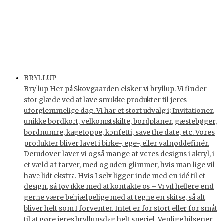
BRYLLUP
Bryllup Her på Skovgaarden elsker vi bryllup. Vi finder
stor glæde ved at lave smukke produkter til jeres
uforglemmelige dag. Vi har et stort udvalg i; Invitationer,
unikke bordkort, velkomstskilte, bordplaner, gæstebøger,
bordnumre, kagetoppe, konfetti, save the date, etc. Vores
produkter bliver lavet i birke-, ege-, eller valnøddefinér.
Derudover laver vi også mange af vores designs i akryl, i
et væld af farver, med og uden glimmer, hvis man lige vil
have lidt ekstra. Hvis I selv ligger inde med en idé til et
design, så tøv ikke med at kontakte os – Vi vil hellere end
gerne være behjælpelige med at tegne en skitse, så alt
bliver helt som I forventer. Intet er for stort eller for småt
til at gøre jeres bryllupsdag helt speciel. Venlige hilsener