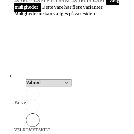
499
kr.
–
549
kr.
Prisinterval: 499 kr. til 549 kr.
Vælg
muligheder
Dette vare har flere varianter.
Mulighederne kan vælges på varesiden
Farve
VELKOMSTSKILT