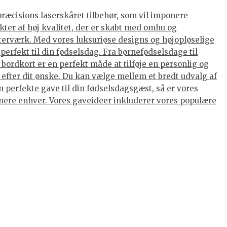
præcisions laserskåret tilbehør, som vil imponere
kter af høj kvalitet, der er skabt med omhu og
terværk. Med vores luksuriøse designs og højopløselige
perfekt til din fødselsdag. Fra børnefødselsdage til
ordkort er en perfekt måde at tilføje en personlig og
 efter dit ønske. Du kan vælge mellem et bredt udvalg af
 perfekte gave til din fødselsdagsgæst, så er vores
ponere enhver. Vores gaveideer inkluderer vores populære