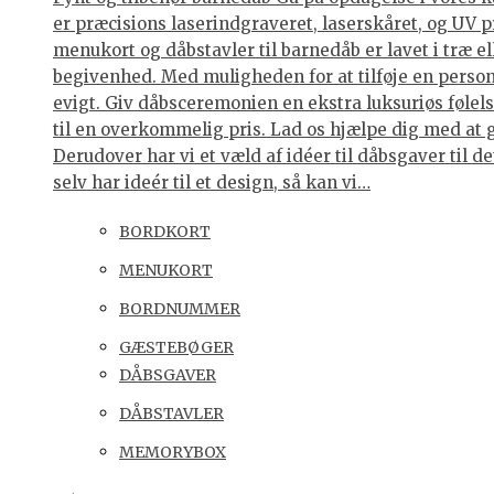
er præcisions laserindgraveret, laserskåret, og UV p
menukort og dåbstavler til barnedåb er lavet i træ e
begivenhed. Med muligheden for at tilføje en personl
evigt. Giv dåbsceremonien en ekstra luksuriøs følelse
til en overkommelig pris. Lad os hjælpe dig med at 
Derudover har vi et væld af idéer til dåbsgaver til d
selv har ideér til et design, så kan vi…
BORDKORT
MENUKORT
BORDNUMMER
GÆSTEBØGER
DÅBSGAVER
DÅBSTAVLER
MEMORYBOX