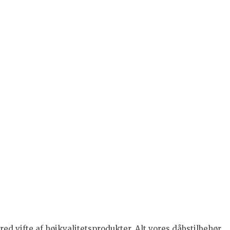
ed vifte af højkvalitetsprodukter. Alt vores dåbstilbehør