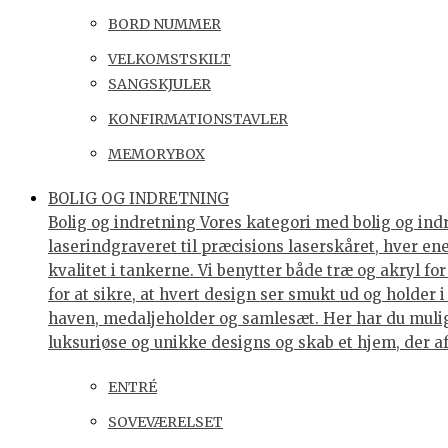
BORD NUMMER
VELKOMSTSKILT
SANGSKJULER
KONFIRMATIONSTAVLER
MEMORYBOX
BOLIG OG INDRETNING
Bolig og indretning Vores kategori med bolig og indre
laserindgraveret til præcisions laserskåret, hver e
kvalitet i tankerne. Vi benytter både træ og akryl f
for at sikre, at hvert design ser smukt ud og holder 
haven, medaljeholder og samlesæt. Her har du muligh
luksuriøse og unikke designs og skab et hjem, der af
ENTRÉ
SOVEVÆRELSET