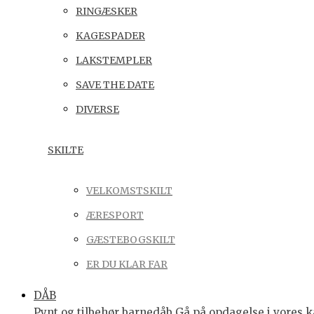
RINGÆSKER
KAGESPADER
LAKSTEMPLER
SAVE THE DATE
DIVERSE
SKILTE
VELKOMSTSKILT
ÆRESPORT
GÆSTEBOGSKILT
ER DU KLAR FAR
DÅB
Pynt og tilbehør barnedåb Gå på opdagelse i vores ka