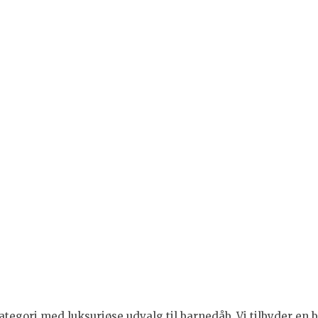
tegori med luksuriøse udvalg til barnedåb. Vi tilbyder en br