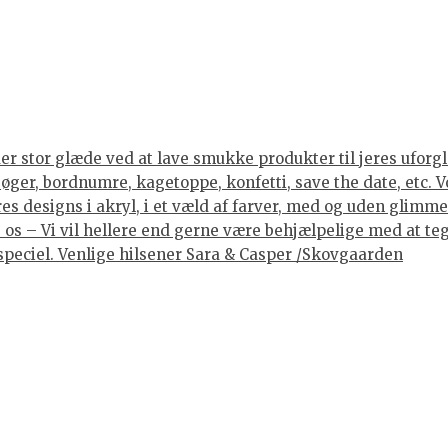
er stor glæde ved at lave smukke produkter til jeres uforgle
er, bordnumre, kagetoppe, konfetti, save the date, etc. Vore
 designs i akryl, i et væld af farver, med og uden glimmer, 
os – Vi vil hellere end gerne være behjælpelige med at tegne
lt speciel. Venlige hilsener Sara & Casper /Skovgaarden