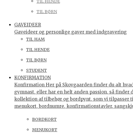
TIL HENDE
TIL BØRN
GAVEIDEER
Gaveideer og personlige gaver med indgravering
TIL HAM
TIL HENDE
TIL BØRN
STUDENT
KONFIRMATION
Konfirmation Her på Skovgaarden finder du alt hvad 
gymnast, eller har en helt anden passion, så finder
kollektion af tilbehør og bordpynt, som vi tilpasser 
menukort, bordnumre, konfirmationstavler, sangsk
BORDKORT
MENUKORT