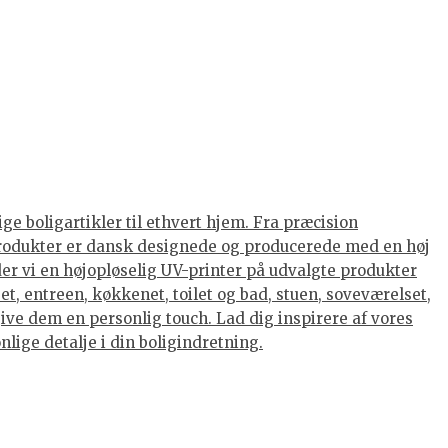
ge boligartikler til ethvert hjem. Fra præcision
s produkter er dansk designede og producerede med en høj
nder vi en højopløselig UV-printer på udvalgte produkter
et, entreen, køkkenet, toilet og bad, stuen, soveværelset,
ive dem en personlig touch. Lad dig inspirere af vores
lige detalje i din boligindretning.