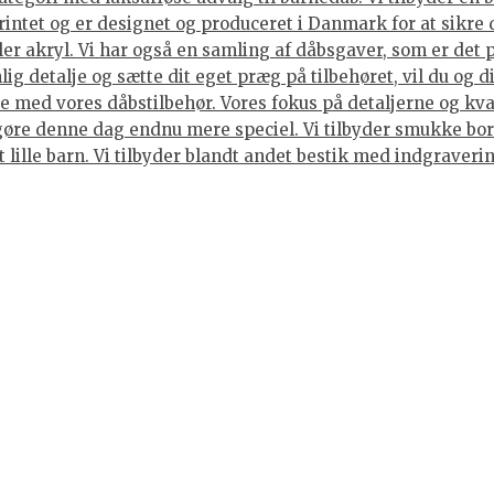
rintet og er designet og produceret i Danmark for at sikre 
ller akryl. Vi har også en samling af dåbsgaver, som er det
ig detalje og sætte dit eget præg på tilbehøret, vil du og 
 med vores dåbstilbehør. Vores fokus på detaljerne og kvali
gøre denne dag endnu mere speciel. Vi tilbyder smukke bord
et lille barn. Vi tilbyder blandt andet bestik med indgraver