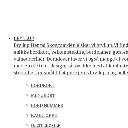
BRYLLUP
Bryllup Her på Skovgaarden elsker vi bryllup. Vi find
unikke bordkort, velkomstskilte, bordplaner, gæstebøg
valnøddefinér. Derudover laver vi også mange af vores
med en idé til et design, så tøv ikke med at kontakte 
stort eller for småt til at gøre jeres bryllupsdag he
BORDKORT
MENUKORT
BORD NUMMER
KAGETOPPE
GÆSTEBØGER