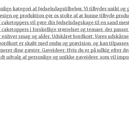
ige kategori af fødselsdagstilbehør. Vi tilbyder unikt og 
sign og produktion gør os stolte af at kunne tilbyde produ
caketoppers vil gøre din fødselsdagskage til en sand mes
caketoppers i forskellige størrelser og temaer, der passer 
enhver smag og alder. Udskåret bordkort: Vores udskårne b
 bordkort er skabt med omhu og præcision, og kan tilpasses
nerer dine gæster. Gaveideer: Hvis du er på udkig efter den
 bredt udvalg af personlige og unikke gaveideer, som vil im