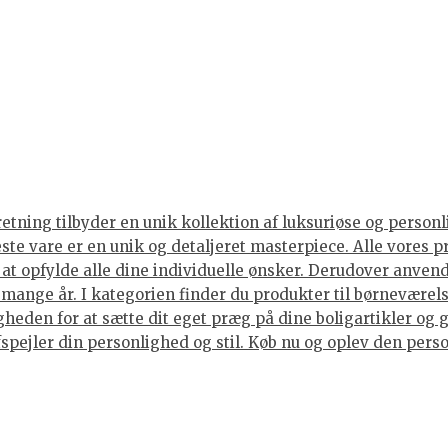
tning tilbyder en unik kollektion af luksuriøse og personli
neste vare er en unik og detaljeret masterpiece. Alle vore
or at opfylde alle dine individuelle ønsker. Derudover anve
i mange år. I kategorien finder du produkter til børneværels
eden for at sætte dit eget præg på dine boligartikler og g
spejler din personlighed og stil. Køb nu og oplev den person