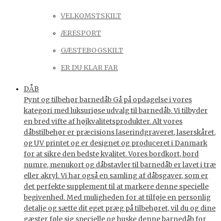
VELKOMSTSKILT
ÆRESPORT
GÆSTEBOGSKILT
ER DU KLAR FAR
DÅB
Pynt og tilbehør barnedåb Gå på opdagelse i vores
kategori med luksuriøse udvalg til barnedåb. Vi tilbyder
en bred vifte af højkvalitetsprodukter. Alt vores
dåbstilbehør er præcisions laserindgraveret, laserskåret,
og UV printet og er designet og produceret i Danmark
for at sikre den bedste kvalitet. Vores bordkort, bord
numre, menukort og dåbstavler til barnedåb er lavet i træ
eller akryl. Vi har også en samling af dåbsgaver, som er
det perfekte supplement til at markere denne specielle
begivenhed. Med muligheden for at tilføje en personlig
detalje og sætte dit eget præg på tilbehøret, vil du og dine
gæster føle sig specielle og huske denne barnedåb for