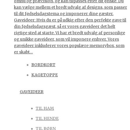
omhu og præcision, og kan tilpasses efter dit ønske. Du
kan vælge mellem et bredt udvalg af designs, som passer
til dit fødselsdagstema og imponerer dine gæster.
Gaveideer: Hvis du er på udkig efter den perfekte gave til
din fødselsdagsgæst, så er vores gaveideer det helt
rigtige sted at starte. Vi har et bredt udvalg af personlige
og unikke gaveideer, som vil imponere enhver. Vores
gaveideer inkluderer vores populære memorybox, som
er skabt…
BORDKORT
KAGETOPPE
GAVEIDEER
TIL HAM
TIL HENDE
TIL BØRN