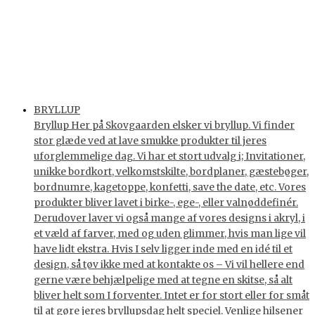
BRYLLUP
Bryllup Her på Skovgaarden elsker vi bryllup. Vi finder
stor glæde ved at lave smukke produkter til jeres
uforglemmelige dag. Vi har et stort udvalg i; Invitationer,
unikke bordkort, velkomstskilte, bordplaner, gæstebøger,
bordnumre, kagetoppe, konfetti, save the date, etc. Vores
produkter bliver lavet i birke-, ege-, eller valnøddefinér.
Derudover laver vi også mange af vores designs i akryl, i
et væld af farver, med og uden glimmer, hvis man lige vil
have lidt ekstra. Hvis I selv ligger inde med en idé til et
design, så tøv ikke med at kontakte os – Vi vil hellere end
gerne være behjælpelige med at tegne en skitse, så alt
bliver helt som I forventer. Intet er for stort eller for småt
til at gøre jeres bryllupsdag helt speciel. Venlige hilsener