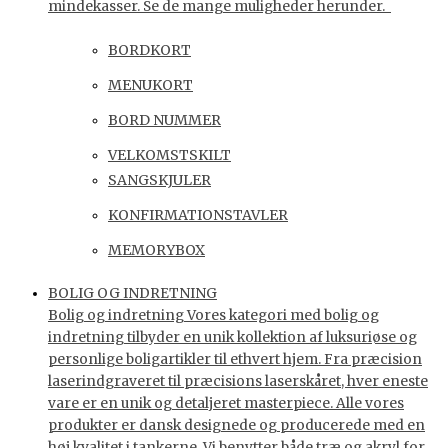
mindekasser. Se de mange muligheder herunder.
BORDKORT
MENUKORT
BORD NUMMER
VELKOMSTSKILT
SANGSKJULER
KONFIRMATIONSTAVLER
MEMORYBOX
BOLIG OG INDRETNING
Bolig og indretning Vores kategori med bolig og
indretning tilbyder en unik kollektion af luksuriøse og
personlige boligartikler til ethvert hjem. Fra præcision
laserindgraveret til præcisions laserskåret, hver eneste
vare er en unik og detaljeret masterpiece. Alle vores
produkter er dansk designede og producerede med en
høj kvalitet i tankerne. Vi benytter både træ og akryl for