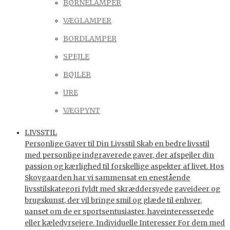
BØRNELAMPER
VÆGLAMPER
BORDLAMPER
SPEJLE
BØJLER
URE
VÆGPYNT
LIVSSTIL
Personlige Gaver til Din Livsstil Skab en bedre livsstil
med personlige indgraverede gaver, der afspejler din
passion og kærlighed til forskellige aspekter af livet. Hos
Skovgaarden har vi sammensat en enestående
livsstilskategori fyldt med skræddersyede gaveideer og
brugskunst, der vil bringe smil og glæde til enhver,
uanset om de er sportsentusiaster, haveinteresserede
eller kæledyrsejere. Individuelle Interesser For dem med