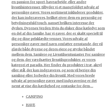
en passion for sport, havearbejde, eller andre
livsstilsinteresser, tilbyder vi et mangfoldigt udvalg af
personlige gaver. Vores sortiment inkluderer produkter,
der kan indgraveres, hvilket giver dem en personlig og
betydningsfuld touch, uanset hvilken interesse der
dyrkes. Dyrenes Verden Hvis du elsker dine kæledyr som
en del af din familie, har vi gaver, der er skabt specielt til
dig og dine pelsklædte venner. Vores udvalg af
personlige gaver med navn omfatter genstande, der vil
glæde både dyrene og deres ejere og styrke båndet
mellem dem. Samlere og Livsstilsentusiaster For samlere
og dem, der værdsætter livsstilsprodukter, er vores
kategori et paradis. Her finder du produkter i træ, akryl
eller stål, der kan indgraveres, og som vil berige din
samling eller forbedre din livsstil. Med vores brede
udvalg af personlige gaver med indgravering er det
nemt at vise din kærlighed og omtanke for dem,…
CAMPING
HAVE