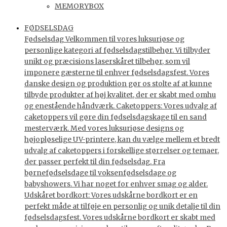
MEMORYBOX
FØDSELSDAG
Fødselsdag Velkommen til vores luksuriøse og
personlige kategori af fødselsdagstilbehør. Vi tilbyder
unikt og præcisions laserskåret tilbehør, som vil
imponere gæsterne til enhver fødselsdagsfest. Vores
danske design og produktion gør os stolte af at kunne
tilbyde produkter af høj kvalitet, der er skabt med omhu
og enestående håndværk. Caketoppers: Vores udvalg af
caketoppers vil gøre din fødselsdagskage til en sand
mesterværk. Med vores luksuriøse designs og
højopløselige UV-printere, kan du vælge mellem et bredt
udvalg af caketoppers i forskellige størrelser og temaer,
der passer perfekt til din fødselsdag. Fra
børnefødselsdage til voksenfødselsdage og
babyshowers. Vi har noget for enhver smag og alder.
Udskåret bordkort: Vores udskårne bordkort er en
perfekt måde at tilføje en personlig og unik detalje til din
fødselsdagsfest. Vores udskårne bordkort er skabt med