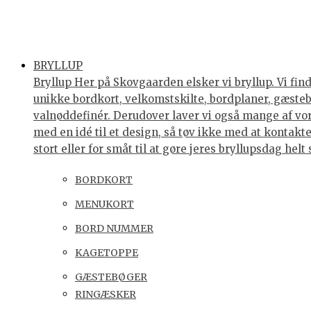
BRYLLUP
Bryllup Her på Skovgaarden elsker vi bryllup. Vi find
unikke bordkort, velkomstskilte, bordplaner, gæstebøg
valnøddefinér. Derudover laver vi også mange af vores
med en idé til et design, så tøv ikke med at kontakte 
stort eller for småt til at gøre jeres bryllupsdag he
BORDKORT
MENUKORT
BORD NUMMER
KAGETOPPE
GÆSTEBØGER
RINGÆSKER