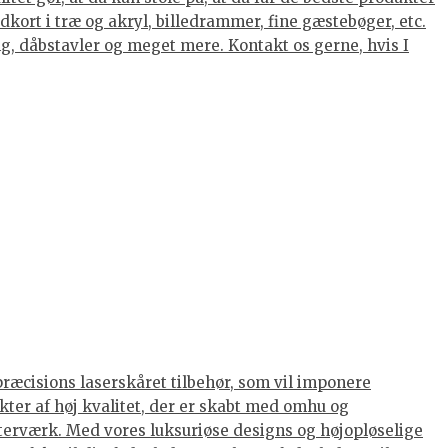
kort i træ og akryl, billedrammer, fine gæstebøger, etc.
ing, dåbstavler og meget mere. Kontakt os gerne, hvis I
præcisions laserskåret tilbehør, som vil imponere
kter af høj kvalitet, der er skabt med omhu og
terværk. Med vores luksuriøse designs og højopløselige