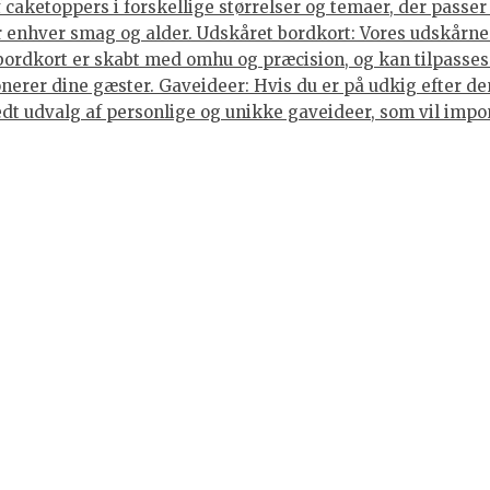
caketoppers i forskellige størrelser og temaer, der passer 
enhver smag og alder. Udskåret bordkort: Vores udskårne b
 bordkort er skabt med omhu og præcision, og kan tilpasses
nerer dine gæster. Gaveideer: Hvis du er på udkig efter den
 bredt udvalg af personlige og unikke gaveideer, som vil im