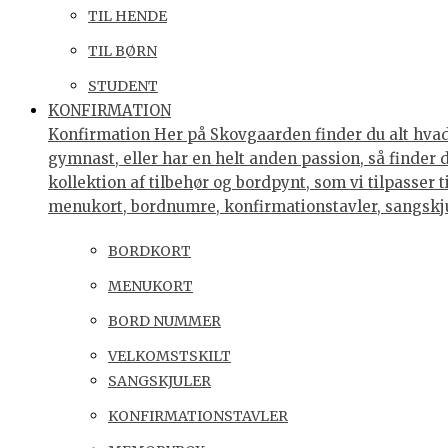
TIL HENDE
TIL BØRN
STUDENT
KONFIRMATION
Konfirmation Her på Skovgaarden finder du alt hvad 
gymnast, eller har en helt anden passion, så finder
kollektion af tilbehør og bordpynt, som vi tilpasser 
menukort, bordnumre, konfirmationstavler, sangsk
BORDKORT
MENUKORT
BORD NUMMER
VELKOMSTSKILT
SANGSKJULER
KONFIRMATIONSTAVLER