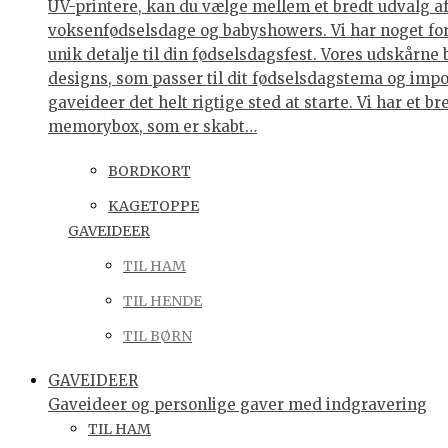
UV-printere, kan du vælge mellem et bredt udvalg af 
voksenfødselsdage og babyshowers. Vi har noget for 
unik detalje til din fødselsdagsfest. Vores udskårne
designs, som passer til dit fødselsdagstema og impo
gaveideer det helt rigtige sted at starte. Vi har et
memorybox, som er skabt…
BORDKORT
KAGETOPPE
GAVEIDEER
TIL HAM
TIL HENDE
TIL BØRN
GAVEIDEER
Gaveideer og personlige gaver med indgravering
TIL HAM