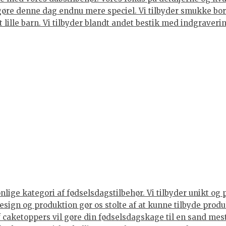
gøre denne dag endnu mere speciel. Vi tilbyder smukke bord
et lille barn. Vi tilbyder blandt andet bestik med indgraver
ige kategori af fødselsdagstilbehør. Vi tilbyder unikt og 
sign og produktion gør os stolte af at kunne tilbyde produ
caketoppers vil gøre din fødselsdagskage til en sand mes