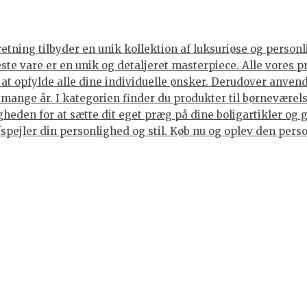
tning tilbyder en unik kollektion af luksuriøse og personli
neste vare er en unik og detaljeret masterpiece. Alle vore
or at opfylde alle dine individuelle ønsker. Derudover anve
i mange år. I kategorien finder du produkter til børneværels
eden for at sætte dit eget præg på dine boligartikler og g
spejler din personlighed og stil. Køb nu og oplev den person