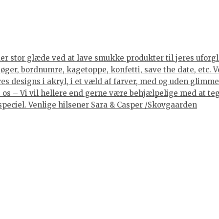
er stor glæde ved at lave smukke produkter til jeres uforgle
er, bordnumre, kagetoppe, konfetti, save the date, etc. Vore
 designs i akryl, i et væld af farver, med og uden glimmer, 
os – Vi vil hellere end gerne være behjælpelige med at tegne
lt speciel. Venlige hilsener Sara & Casper /Skovgaarden