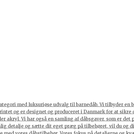
tegori med luksuriøse udvalg til barnedåb. Vi tilbyder en br
rintet og er designet og produceret i Danmark for at sikre 
ller akryl. Vi har også en samling af dåbsgaver, som er det
ig detalje og sætte dit eget præg på tilbehøret, vil du og 
 med vores dåbstilbehør. Vores fokus på detaljerne og kvali