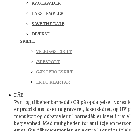
KAGESPADER
LAKSTEMPLER
SAVE THE DATE
DIVERSE
SKILTE
VELKOMSTSKILT
ÆRESPORT
GÆSTEBOGSKILT
ER DU KLAR FAR
DÅB
Pynt og tilbehør barnedåb Gå på opdagelse i vores ka
er præcisions laserindgraveret, laserskåret, og UV p
menukort og dåbstavler til barnedåb er lavet i træ e
begivenhed. Med muligheden for at tilføje en personl
evigt. Giv dåbsceremonien en ekstra luksuriøs følelse