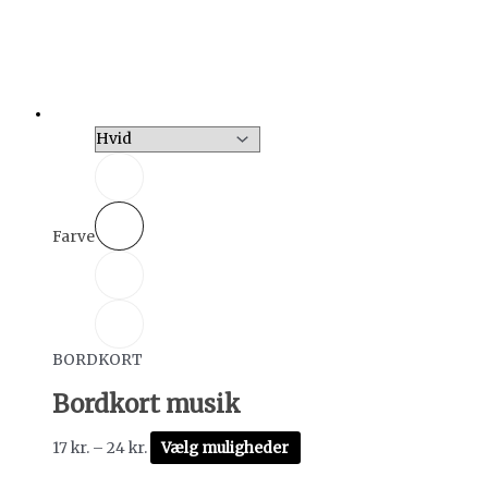
Farve
BORDKORT
Bordkort musik
17
kr.
–
24
kr.
Vælg muligheder