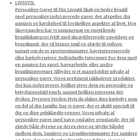
LIVSSTIL
Personlige Gaver til Din Livsstil Skab en bedre livsstil
med personlige indgraverede gaver, der afspejler din
passion og kærlighed til forskellige aspekter af livet. Hos
Skovgaarden har vi sammensat en enestående
livsstilskategori fyldt med skræddersyede gaveideer og
brugskunst, der vil bringe smil og glæde til enhver,
uanset om de er sportsentusiaster, haveinteresserede
eller kæledyrsejere. Individuelle Interesser For dem med
en passion for sport, havearbejde, eller andre
livsstilsinteresser, tilbyder vi et mangfoldigt udvalg af
personlige gaver. Vores sortiment inkluderer produkter,
der kan indgraveres, hvilket giver dem en personlig og
betydningsfuld touch, uanset hvilken interesse der
dyrkes. Dyrenes Verden Hvis du elsker dine kæledyr som
en del af din familie, har vi gaver, der er skabt specielt til
dig og dine pelsklædte venner. Vores udvalg af
personlige gaver med navn omfatter genstande, der vil
glæde både dyrene og deres ejere og styrke båndet
mellem dem. Samlere og Livsstilsentusiaster For samlere