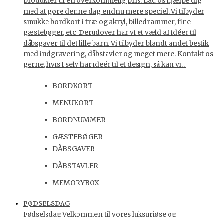
produkter til en overkommelig pris. Lad os hjælpe dig
med at gøre denne dag endnu mere speciel. Vi tilbyder
smukke bordkort i træ og akryl, billedrammer, fine
gæstebøger, etc. Derudover har vi et væld af idéer til
dåbsgaver til det lille barn. Vi tilbyder blandt andet bestik
med indgravering, dåbstavler og meget mere. Kontakt os
gerne, hvis I selv har ideér til et design, så kan vi…
BORDKORT
MENUKORT
BORDNUMMER
GÆSTEBØGER
DÅBSGAVER
DÅBSTAVLER
MEMORYBOX
FØDSELSDAG
Fødselsdag Velkommen til vores luksuriøse og