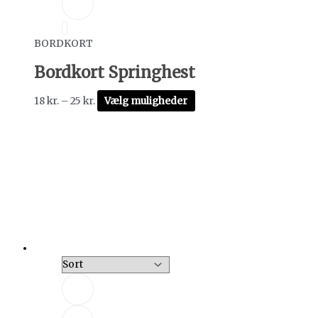
BORDKORT
Bordkort Springhest
18
kr.
–
25
kr.
Vælg muligheder