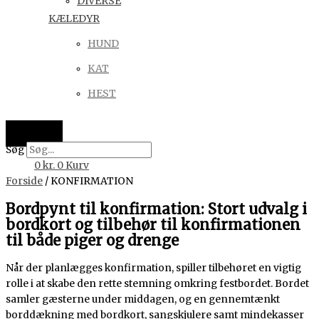
DIVERSE
KÆLEDYR
HUND
KAT
HEST
Søg
0
kr.
0
Kurv
Forside
/ KONFIRMATION
Bordpynt til konfirmation: Stort udvalg i
bordkort og tilbehør til konfirmationen
til både piger og drenge
Når der planlægges konfirmation, spiller tilbehøret en vigtig
rolle i at skabe den rette stemning omkring festbordet. Bordet
samler gæsterne under middagen, og en gennemtænkt
borddækning med bordkort, sangskjulere samt mindekasser