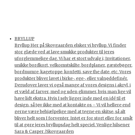
BRYLLUP
Bryllup Her på Skovgaarden elsker vi bryllup. Vi finder
stor glæde ved at lave smukke produkter til jeres
uforglemmelige dag. Vi har et stort udvalg i; Invitationer,
unikke bordkort, velkomstskilte, bordplaner, gæstebøger,
bordnumre, kagetoppe, konfetti, save the date, etc. Vores
produkter bliver lavet i birke-, ege-, eller valnøddefinér.
Derudover laver vi også mange af vores designs i akryl, i
et væld af farver, med og uden glimmer, hvis man lige vil
have lidt ekstra. Hvis I selv ligger inde med en idé til et
design, så tøv ikke med at kontakte os – Vi vil hellere end
gerne være behjælpelige med at tegne en skitse, så alt
bliver helt som I forventer. Intet er for stort eller for småt
til at gøre jeres bryllupsdag helt speciel. Venlige hilsener
Sara & Casper /Skovgaarden