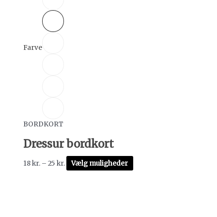
Farve
BORDKORT
Dressur bordkort
18
kr.
–
25
kr.
Vælg muligheder