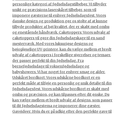
personlige kategori af fødselsdagstilbehør. Vi tilbyder
unikt og præcisions laserskåret tilbehør, som vil
imponere gæsterne til enhver fødselsdagsfest. Vores
danske design og produktion gør os stolte af at kunne
tilbyde produkter af høj kvalitet, der er skabt med omhu
og enestående håndværk. Caketoppers: Vores udvalg af
caketoppers vil gøre din fødselsdagskage til en sand
mesterværk. Med vores luksuriøse designs og
højopløselige UV-printere, kan du vælge mellem et bredt
udvalg af caketoppers i forskellige størrelser og temaer,
der passer perfekt til din fødselsdag. Fra
børnefødselsdage til voksenfødselsdage og
babyshowers. Vi har noget for enhver smag og alder.
Udskåret bordkort: Vores udskårne bordkort er en
perfekt måde at tilføje en personlig og unik detalje til din
fødselsdagsfest. Vores udskårne bordkort er skabt med
omhu og præcision, og kan tilpasses efter dit ønske. Du
kan vælge mellem et bredt udvalg af designs, som passer
til dit fødselsdagstema og imponerer dine gæster.
Gaveideer: Hvis du er på udkig efter den perfekte gave til