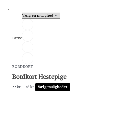
Farve
BORDKORT
Bordkort Hestepige
22
kr.
–
26
kr.
Vælg muligheder