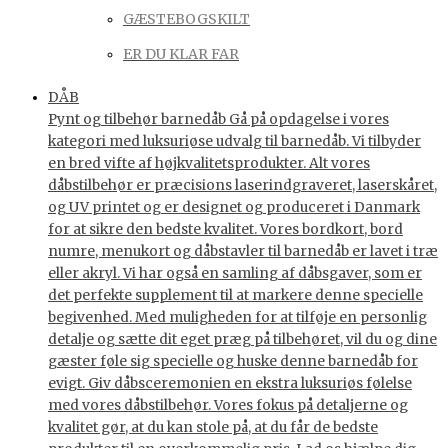
GÆSTEBOGSKILT
ER DU KLAR FAR
DÅB
Pynt og tilbehør barnedåb Gå på opdagelse i vores
kategori med luksuriøse udvalg til barnedåb. Vi tilbyder
en bred vifte af højkvalitetsprodukter. Alt vores
dåbstilbehør er præcisions laserindgraveret, laserskåret,
og UV printet og er designet og produceret i Danmark
for at sikre den bedste kvalitet. Vores bordkort, bord
numre, menukort og dåbstavler til barnedåb er lavet i træ
eller akryl. Vi har også en samling af dåbsgaver, som er
det perfekte supplement til at markere denne specielle
begivenhed. Med muligheden for at tilføje en personlig
detalje og sætte dit eget præg på tilbehøret, vil du og dine
gæster føle sig specielle og huske denne barnedåb for
evigt. Giv dåbsceremonien en ekstra luksuriøs følelse
med vores dåbstilbehør. Vores fokus på detaljerne og
kvalitet gør, at du kan stole på, at du får de bedste