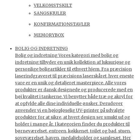
VELKOMSTSKILT
SANGSKJULER
KONFIRMATIONSTAVLER
MEMORYBOX
BOLIG OG INDRETNING
Bolig og indretning Vores kategori med bolig og
indretning tilbyder en unik kollektion af luksuriøse og
personlige boligartikler til ethvert hjem. Fra præcision
laserindgraveret til præcisions laserskåret, hver eneste
vare er en unik og detaljeret masterpiece. Alle vores
produkter er dansk designede og producerede med en
høj kvalitet i tankerne. Vi benytter både træ og akryl for
at opfylde alle dine individuelle ønsker. Derudover
anvender vi en højopløselig UV-printer på udvalgte
produkter for at sikre, at hvert design ser smukt ud og
holder i mange år. I kategorien finder du produkter til
børneværelset, entreen, køkkenet, toilet og bad, stuen,
soveværelset, haven, medaljeholder og samlesæt. Her