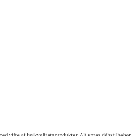
ed vifte af højkvalitetsprodukter. Alt vores dåbstilbehør