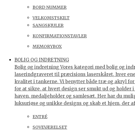
BORD NUMMER
VELKOMSTSKILT
SANGSKJULER
KONFIRMATIONSTAVLER
MEMORYBOX
BOLIG OG INDRETNING
Bolig og indretning Vores kategori med bolig og indre
laserindgraveret til præcisions laserskåret, hver e
kvalitet i tankerne. Vi benytter både træ og akryl f
for at sikre, at hvert design ser smukt ud og holder 
haven, medaljeholder og samlesæt. Her har du muligh
luksuriøse og unikke designs og skab et hjem, der af
ENTRÉ
SOVEVÆRELSET