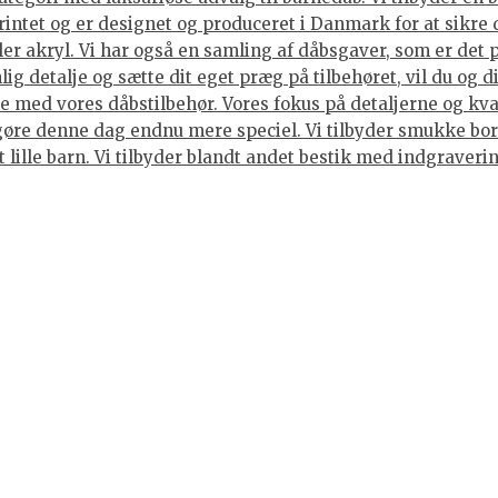
rintet og er designet og produceret i Danmark for at sikre 
ller akryl. Vi har også en samling af dåbsgaver, som er det
ig detalje og sætte dit eget præg på tilbehøret, vil du og 
 med vores dåbstilbehør. Vores fokus på detaljerne og kvali
gøre denne dag endnu mere speciel. Vi tilbyder smukke bord
et lille barn. Vi tilbyder blandt andet bestik med indgraver