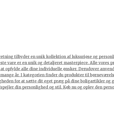
tning tilbyder en unik kollektion af luksuriøse og personli
neste vare er en unik og detaljeret masterpiece. Alle vore
or at opfylde alle dine individuelle ønsker. Derudover anve
i mange år. I kategorien finder du produkter til børneværels
eden for at sætte dit eget præg på dine boligartikler og g
spejler din personlighed og stil. Køb nu og oplev den person