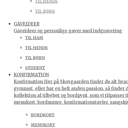
TIL HENDE
TIL BØRN
GAVEIDEER
Gaveideer og personlige gaver med indgravering
TIL HAM
TIL HENDE
TIL BØRN
STUDENT
KONFIRMATION
Konfirmation Her på Skovgaarden finder du alt hvad 
gymnast, eller har en helt anden passion, så finder
kollektion af tilbehør og bordpynt, som vi tilpasser 
menukort, bordnumre, konfirmationstavler, sangsk
BORDKORT
MENUKORT