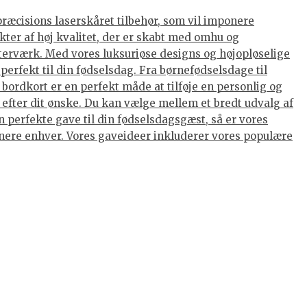
præcisions laserskåret tilbehør, som vil imponere
kter af høj kvalitet, der er skabt med omhu og
terværk. Med vores luksuriøse designs og højopløselige
perfekt til din fødselsdag. Fra børnefødselsdage til
ordkort er en perfekt måde at tilføje en personlig og
 efter dit ønske. Du kan vælge mellem et bredt udvalg af
 perfekte gave til din fødselsdagsgæst, så er vores
ponere enhver. Vores gaveideer inkluderer vores populære