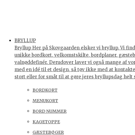
BRYLLUP
Bryllup Her på Skovgaarden elsker vi bryllup. Vi find
unikke bordkort, velkomstskilte, bordplaner, gæstebøg
valnøddefinér. Derudover laver vi også mange af vores
med en idé til et design, så tøv ikke med at kontakte 
stort eller for småt til at gøre jeres bryllupsdag he
BORDKORT
MENUKORT
BORD NUMMER
KAGETOPPE
GÆSTEBØGER