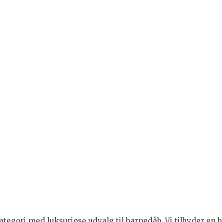
tegori med luksuriøse udvalg til barnedåb. Vi tilbyder en br