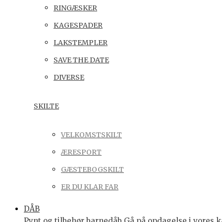
RINGÆSKER
KAGESPADER
LAKSTEMPLER
SAVE THE DATE
DIVERSE
SKILTE
VELKOMSTSKILT
ÆRESPORT
GÆSTEBOGSKILT
ER DU KLAR FAR
DÅB
Pynt og tilbehør barnedåb Gå på opdagelse i vores ka