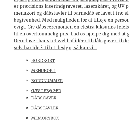
er præcisions laserindgraveret, laserskåret, og UV p
menukort og dåbstavler til barnedåb er lavet i træ e
begivenhed. Med muligheden for at tilføje en personl
evigt. Giv dåbsceremonien en ekstra luksuriøs følelse
til en overkommelig pris. Lad os hjælpe dig med at 
Derudover har vi et væld af idéer til dåbsgaver til d
selv har ideér til et design, så kan vi…
BORDKORT
MENUKORT
BORDNUMMER
GÆSTEBØGER
DÅBSGAVER
DÅBSTAVLER
MEMORYBOX