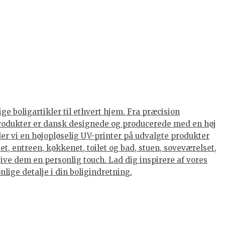
ge boligartikler til ethvert hjem. Fra præcision
s produkter er dansk designede og producerede med en høj
nder vi en højopløselig UV-printer på udvalgte produkter
et, entreen, køkkenet, toilet og bad, stuen, soveværelset,
ive dem en personlig touch. Lad dig inspirere af vores
lige detalje i din boligindretning.