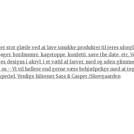
er stor glæde ved at lave smukke produkter til jeres uforgle
er, bordnumre, kagetoppe, konfetti, save the date, etc. Vore
 designs i akryl, i et væld af farver, med og uden glimmer, 
os – Vi vil hellere end gerne være behjælpelige med at tegne
lt speciel. Venlige hilsener Sara & Casper /Skovgaarden