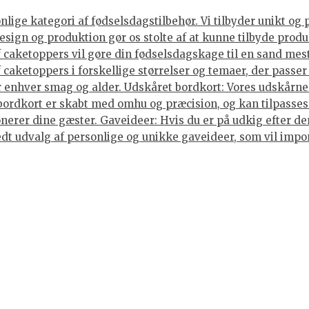
ige kategori af fødselsdagstilbehør. Vi tilbyder unikt og 
sign og produktion gør os stolte af at kunne tilbyde produ
caketoppers vil gøre din fødselsdagskage til en sand mes
caketoppers i forskellige størrelser og temaer, der passer 
enhver smag og alder. Udskåret bordkort: Vores udskårne b
 bordkort er skabt med omhu og præcision, og kan tilpasses
nerer dine gæster. Gaveideer: Hvis du er på udkig efter den
 bredt udvalg af personlige og unikke gaveideer, som vil im