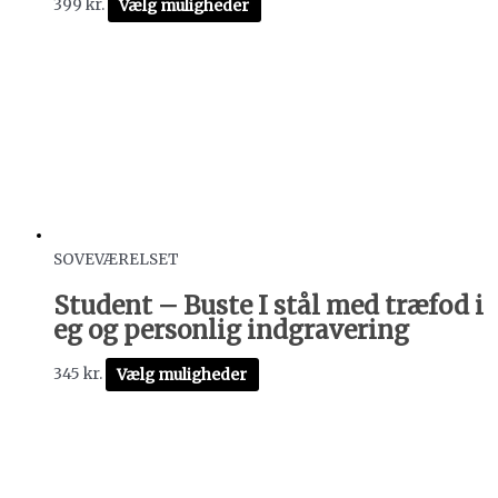
399
kr.
Vælg muligheder
SOVEVÆRELSET
Student – Buste I stål med træfod i
eg og personlig indgravering
345
kr.
Vælg muligheder