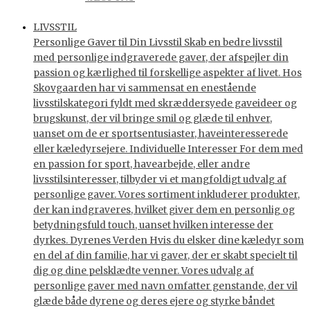
LIVSSTIL
Personlige Gaver til Din Livsstil Skab en bedre livsstil
med personlige indgraverede gaver, der afspejler din
passion og kærlighed til forskellige aspekter af livet. Hos
Skovgaarden har vi sammensat en enestående
livsstilskategori fyldt med skræddersyede gaveideer og
brugskunst, der vil bringe smil og glæde til enhver,
uanset om de er sportsentusiaster, haveinteresserede
eller kæledyrsejere. Individuelle Interesser For dem med
en passion for sport, havearbejde, eller andre
livsstilsinteresser, tilbyder vi et mangfoldigt udvalg af
personlige gaver. Vores sortiment inkluderer produkter,
der kan indgraveres, hvilket giver dem en personlig og
betydningsfuld touch, uanset hvilken interesse der
dyrkes. Dyrenes Verden Hvis du elsker dine kæledyr som
en del af din familie, har vi gaver, der er skabt specielt til
dig og dine pelsklædte venner. Vores udvalg af
personlige gaver med navn omfatter genstande, der vil
glæde både dyrene og deres ejere og styrke båndet