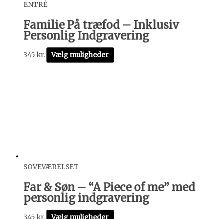
ENTRÉ
Familie På træfod – Inklusiv
Personlig Indgravering
345
kr.
Vælg muligheder
SOVEVÆRELSET
Far & Søn – “A Piece of me” med
personlig indgravering
345
kr.
Vælg muligheder