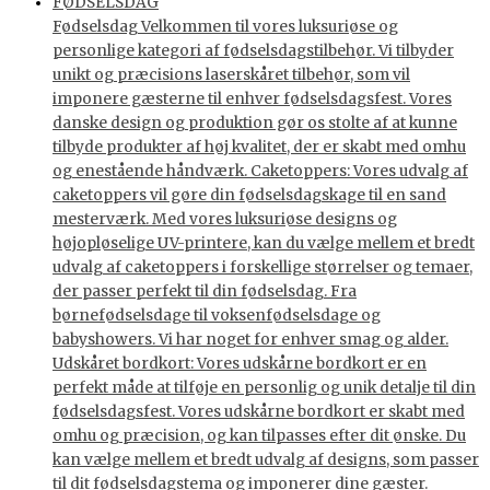
FØDSELSDAG
Fødselsdag Velkommen til vores luksuriøse og
personlige kategori af fødselsdagstilbehør. Vi tilbyder
unikt og præcisions laserskåret tilbehør, som vil
imponere gæsterne til enhver fødselsdagsfest. Vores
danske design og produktion gør os stolte af at kunne
tilbyde produkter af høj kvalitet, der er skabt med omhu
og enestående håndværk. Caketoppers: Vores udvalg af
caketoppers vil gøre din fødselsdagskage til en sand
mesterværk. Med vores luksuriøse designs og
højopløselige UV-printere, kan du vælge mellem et bredt
udvalg af caketoppers i forskellige størrelser og temaer,
der passer perfekt til din fødselsdag. Fra
børnefødselsdage til voksenfødselsdage og
babyshowers. Vi har noget for enhver smag og alder.
Udskåret bordkort: Vores udskårne bordkort er en
perfekt måde at tilføje en personlig og unik detalje til din
fødselsdagsfest. Vores udskårne bordkort er skabt med
omhu og præcision, og kan tilpasses efter dit ønske. Du
kan vælge mellem et bredt udvalg af designs, som passer
til dit fødselsdagstema og imponerer dine gæster.