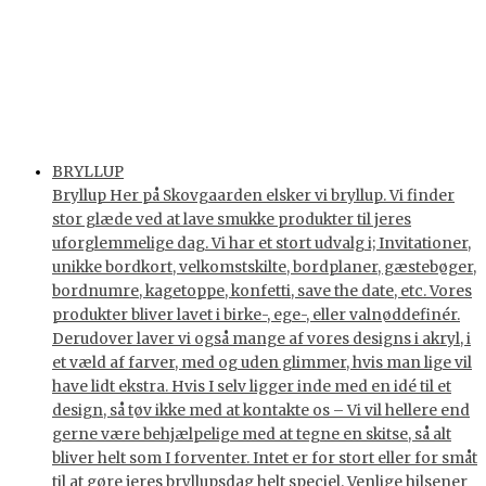
BRYLLUP
Bryllup Her på Skovgaarden elsker vi bryllup. Vi finder
stor glæde ved at lave smukke produkter til jeres
uforglemmelige dag. Vi har et stort udvalg i; Invitationer,
unikke bordkort, velkomstskilte, bordplaner, gæstebøger,
bordnumre, kagetoppe, konfetti, save the date, etc. Vores
produkter bliver lavet i birke-, ege-, eller valnøddefinér.
Derudover laver vi også mange af vores designs i akryl, i
et væld af farver, med og uden glimmer, hvis man lige vil
have lidt ekstra. Hvis I selv ligger inde med en idé til et
design, så tøv ikke med at kontakte os – Vi vil hellere end
gerne være behjælpelige med at tegne en skitse, så alt
bliver helt som I forventer. Intet er for stort eller for småt
til at gøre jeres bryllupsdag helt speciel. Venlige hilsener