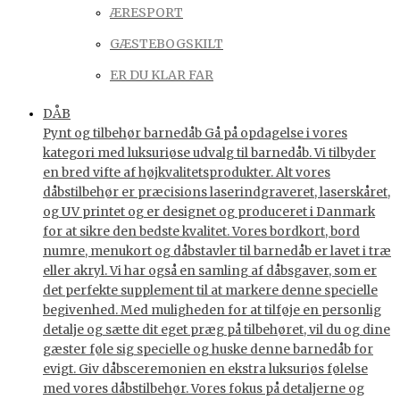
ÆRESPORT
GÆSTEBOGSKILT
ER DU KLAR FAR
DÅB
Pynt og tilbehør barnedåb Gå på opdagelse i vores
kategori med luksuriøse udvalg til barnedåb. Vi tilbyder
en bred vifte af højkvalitetsprodukter. Alt vores
dåbstilbehør er præcisions laserindgraveret, laserskåret,
og UV printet og er designet og produceret i Danmark
for at sikre den bedste kvalitet. Vores bordkort, bord
numre, menukort og dåbstavler til barnedåb er lavet i træ
eller akryl. Vi har også en samling af dåbsgaver, som er
det perfekte supplement til at markere denne specielle
begivenhed. Med muligheden for at tilføje en personlig
detalje og sætte dit eget præg på tilbehøret, vil du og dine
gæster føle sig specielle og huske denne barnedåb for
evigt. Giv dåbsceremonien en ekstra luksuriøs følelse
med vores dåbstilbehør. Vores fokus på detaljerne og