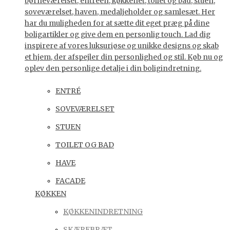
børneværelset, entreen, køkkenet, toilet og bad, stuen,
soveværelset, haven, medaljeholder og samlesæt. Her
har du muligheden for at sætte dit eget præg på dine
boligartikler og give dem en personlig touch. Lad dig
inspirere af vores luksuriøse og unikke designs og skab
et hjem, der afspejler din personlighed og stil. Køb nu og
oplev den personlige detalje i din boligindretning.
ENTRÉ
SOVEVÆRELSET
STUEN
TOILET OG BAD
HAVE
FACADE
KØKKEN
KØKKENINDRETNING
SKÆREBRÆT