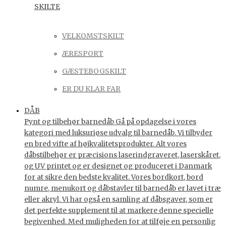
SKILTE
VELKOMSTSKILT
ÆRESPORT
GÆSTEBOGSKILT
ER DU KLAR FAR
DÅB
Pynt og tilbehør barnedåb Gå på opdagelse i vores
kategori med luksuriøse udvalg til barnedåb. Vi tilbyder
en bred vifte af højkvalitetsprodukter. Alt vores
dåbstilbehør er præcisions laserindgraveret, laserskåret,
og UV printet og er designet og produceret i Danmark
for at sikre den bedste kvalitet. Vores bordkort, bord
numre, menukort og dåbstavler til barnedåb er lavet i træ
eller akryl. Vi har også en samling af dåbsgaver, som er
det perfekte supplement til at markere denne specielle
begivenhed. Med muligheden for at tilføje en personlig