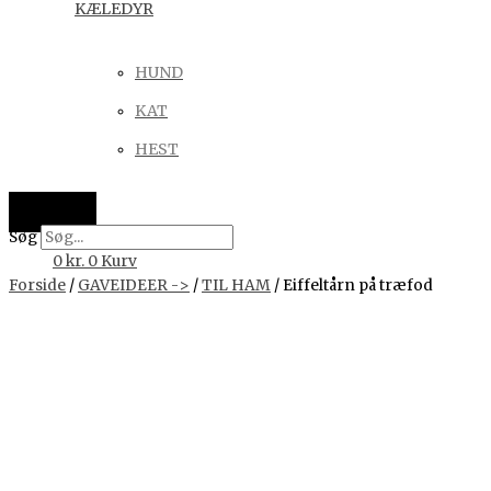
KÆLEDYR
HUND
KAT
HEST
Søg
0
kr.
0
Kurv
Forside
/
GAVEIDEER ->
/
TIL HAM
/ Eiffeltårn på træfod