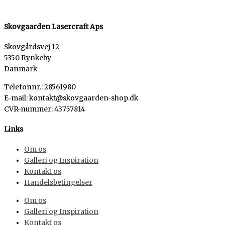
Skovgaarden Lasercraft Aps
Skovgårdsvej 12
5350 Rynkeby
Danmark
Telefonnr.: 28561980
E-mail: kontakt@skovgaarden-shop.dk
CVR-nummer
:
43757814
Links
Om os
Galleri og Inspiration
Kontakt os
Handelsbetingelser
Om os
Galleri og Inspiration
Kontakt os