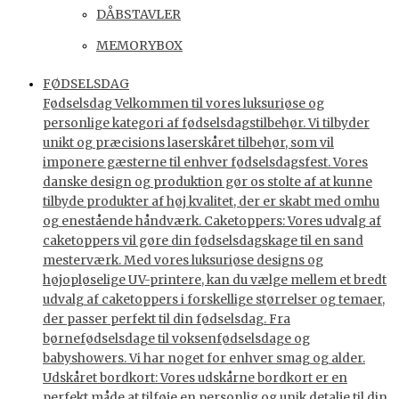
DÅBSTAVLER
MEMORYBOX
FØDSELSDAG
Fødselsdag Velkommen til vores luksuriøse og
personlige kategori af fødselsdagstilbehør. Vi tilbyder
unikt og præcisions laserskåret tilbehør, som vil
imponere gæsterne til enhver fødselsdagsfest. Vores
danske design og produktion gør os stolte af at kunne
tilbyde produkter af høj kvalitet, der er skabt med omhu
og enestående håndværk. Caketoppers: Vores udvalg af
caketoppers vil gøre din fødselsdagskage til en sand
mesterværk. Med vores luksuriøse designs og
højopløselige UV-printere, kan du vælge mellem et bredt
udvalg af caketoppers i forskellige størrelser og temaer,
der passer perfekt til din fødselsdag. Fra
børnefødselsdage til voksenfødselsdage og
babyshowers. Vi har noget for enhver smag og alder.
Udskåret bordkort: Vores udskårne bordkort er en
perfekt måde at tilføje en personlig og unik detalje til din