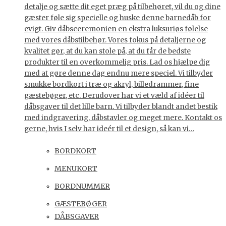
detalje og sætte dit eget præg på tilbehøret, vil du og dine
gæster føle sig specielle og huske denne barnedåb for
evigt. Giv dåbsceremonien en ekstra luksuriøs følelse
med vores dåbstilbehør. Vores fokus på detaljerne og
kvalitet gør, at du kan stole på, at du får de bedste
produkter til en overkommelig pris. Lad os hjælpe dig
med at gøre denne dag endnu mere speciel. Vi tilbyder
smukke bordkort i træ og akryl, billedrammer, fine
gæstebøger, etc. Derudover har vi et væld af idéer til
dåbsgaver til det lille barn. Vi tilbyder blandt andet bestik
med indgravering, dåbstavler og meget mere. Kontakt os
gerne, hvis I selv har ideér til et design, så kan vi…
BORDKORT
MENUKORT
BORDNUMMER
GÆSTEBØGER
DÅBSGAVER