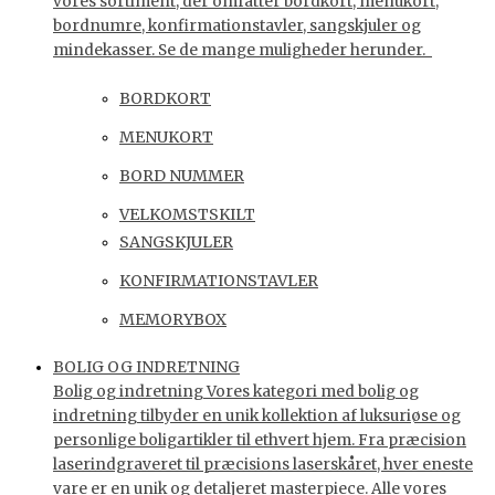
vores sortiment, der omfatter bordkort, menukort,
bordnumre, konfirmationstavler, sangskjuler og
mindekasser. Se de mange muligheder herunder.
BORDKORT
MENUKORT
BORD NUMMER
VELKOMSTSKILT
SANGSKJULER
KONFIRMATIONSTAVLER
MEMORYBOX
BOLIG OG INDRETNING
Bolig og indretning Vores kategori med bolig og
indretning tilbyder en unik kollektion af luksuriøse og
personlige boligartikler til ethvert hjem. Fra præcision
laserindgraveret til præcisions laserskåret, hver eneste
vare er en unik og detaljeret masterpiece. Alle vores