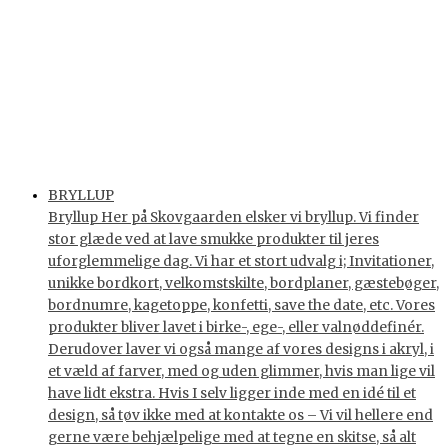
BRYLLUP
Bryllup Her på Skovgaarden elsker vi bryllup. Vi finder
stor glæde ved at lave smukke produkter til jeres
uforglemmelige dag. Vi har et stort udvalg i; Invitationer,
unikke bordkort, velkomstskilte, bordplaner, gæstebøger,
bordnumre, kagetoppe, konfetti, save the date, etc. Vores
produkter bliver lavet i birke-, ege-, eller valnøddefinér.
Derudover laver vi også mange af vores designs i akryl, i
et væld af farver, med og uden glimmer, hvis man lige vil
have lidt ekstra. Hvis I selv ligger inde med en idé til et
design, så tøv ikke med at kontakte os – Vi vil hellere end
gerne være behjælpelige med at tegne en skitse, så alt