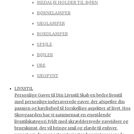
MEDALJE HOLDER TIL BØRN
BØRNELAMPER
VÆGLAMPER
BORDLAMPER
SPEJLE
BØJLER
URE
VÆGPYNT
LIVSSTIL
Personlige Gaver til Din Livsstil Skab en bedre livsstil
med personlige indgraverede gaver, der afspejler din
passion og kærlighed til forskellige aspekter af livet. Hos
Skovgaarden har vi sammensat en enestående
livsstilskategori fyldt med skræddersyede gaveideer og
brugskunst, der vil bringe smil og glæde til enhver,