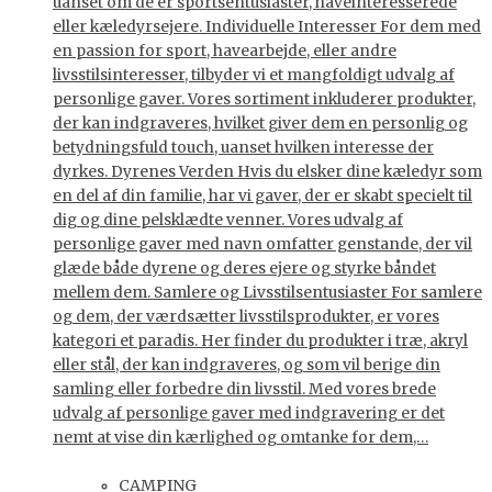
uanset om de er sportsentusiaster, haveinteresserede
eller kæledyrsejere. Individuelle Interesser For dem med
en passion for sport, havearbejde, eller andre
livsstilsinteresser, tilbyder vi et mangfoldigt udvalg af
personlige gaver. Vores sortiment inkluderer produkter,
der kan indgraveres, hvilket giver dem en personlig og
betydningsfuld touch, uanset hvilken interesse der
dyrkes. Dyrenes Verden Hvis du elsker dine kæledyr som
en del af din familie, har vi gaver, der er skabt specielt til
dig og dine pelsklædte venner. Vores udvalg af
personlige gaver med navn omfatter genstande, der vil
glæde både dyrene og deres ejere og styrke båndet
mellem dem. Samlere og Livsstilsentusiaster For samlere
og dem, der værdsætter livsstilsprodukter, er vores
kategori et paradis. Her finder du produkter i træ, akryl
eller stål, der kan indgraveres, og som vil berige din
samling eller forbedre din livsstil. Med vores brede
udvalg af personlige gaver med indgravering er det
nemt at vise din kærlighed og omtanke for dem,…
CAMPING