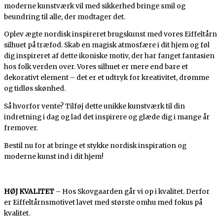
moderne kunstværk vil med sikkerhed bringe smil og
beundring til alle, der modtager det.
Oplev ægte nordisk inspireret brugskunst med vores Eiffeltårn
silhuet på træfod. Skab en magisk atmosfære i dit hjem og føl
dig inspireret af dette ikoniske motiv, der har fanget fantasien
hos folk verden over. Vores silhuet er mere end bare et
dekorativt element – det er et udtryk for kreativitet, drømme
og tidløs skønhed.
Så hvorfor vente? Tilføj dette unikke kunstværk til din
indretning i dag og lad det inspirere og glæde dig i mange år
fremover.
Bestil nu for at bringe et stykke nordisk inspiration og
moderne kunst ind i dit hjem!
HØJ KVALITET
– Hos Skovgaarden går vi op i kvalitet. Derfor
er Eiffeltårnsmotivet lavet med største omhu med fokus på
kvalitet.