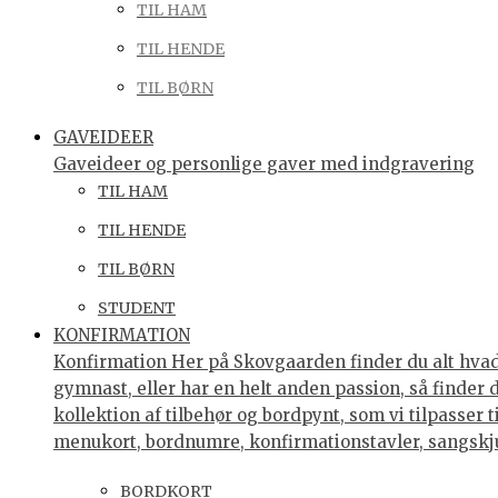
TIL HAM
TIL HENDE
TIL BØRN
GAVEIDEER
Gaveideer og personlige gaver med indgravering
TIL HAM
TIL HENDE
TIL BØRN
STUDENT
KONFIRMATION
Konfirmation Her på Skovgaarden finder du alt hvad 
gymnast, eller har en helt anden passion, så finder
kollektion af tilbehør og bordpynt, som vi tilpasser 
menukort, bordnumre, konfirmationstavler, sangsk
BORDKORT