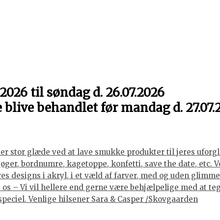
2026 til søndag d. 26.07.2026
e blive behandlet før mandag d. 27.07.
er stor glæde ved at lave smukke produkter til jeres uforgle
er, bordnumre, kagetoppe, konfetti, save the date, etc. Vore
 designs i akryl, i et væld af farver, med og uden glimmer, 
os – Vi vil hellere end gerne være behjælpelige med at tegne
lt speciel. Venlige hilsener Sara & Casper /Skovgaarden