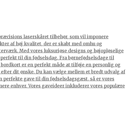
præcisions laserskåret tilbehør, som vil imponere
kter af høj kvalitet, der er skabt med omhu og
terværk. Med vores luksuriøse designs og højopløselige
perfekt til din fødselsdag. Fra børnefødselsdage til
ordkort er en perfekt måde at tilføje en personlig og
 efter dit ønske. Du kan vælge mellem et bredt udvalg af
 perfekte gave til din fødselsdagsgæst, så er vores
ponere enhver. Vores gaveideer inkluderer vores populære