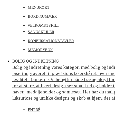
MENUKORT
BORD NUMMER
VELKOMSTSKILT
SANGSKJULER
KONFIRMATIONSTAVLER
MEMORYBOX
BOLIG OG INDRETNING
Bolig og indretning Vores kategori med bolig og indre
laserindgraveret til præcisions laserskåret, hver e
kvalitet i tankerne. Vi benytter både træ og akryl f
for at sikre, at hvert design ser smukt ud og holder 
haven, medaljeholder og samlesæt. Her har du muligh
luksuriøse og unikke designs og skab et hjem, der af
ENTRÉ