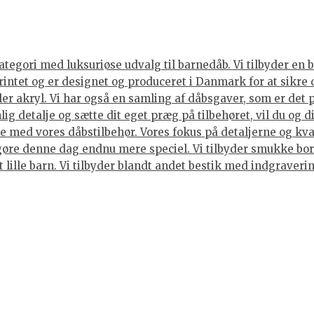
tegori med luksuriøse udvalg til barnedåb. Vi tilbyder en br
rintet og er designet og produceret i Danmark for at sikre 
ller akryl. Vi har også en samling af dåbsgaver, som er det
ig detalje og sætte dit eget præg på tilbehøret, vil du og 
 med vores dåbstilbehør. Vores fokus på detaljerne og kvali
gøre denne dag endnu mere speciel. Vi tilbyder smukke bord
et lille barn. Vi tilbyder blandt andet bestik med indgraver