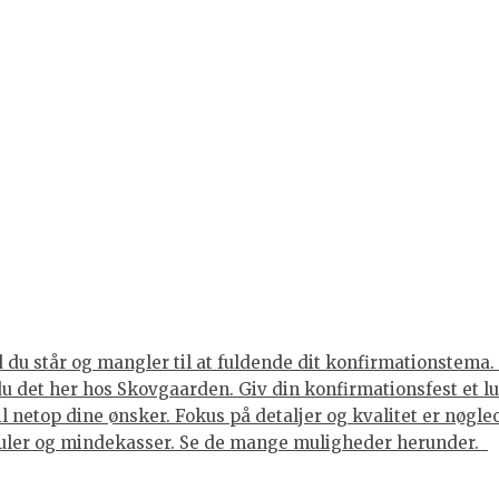
du står og mangler til at fuldende dit konfirmationstema. 
 du det her hos Skovgaarden. Giv din konfirmationsfest et 
til netop dine ønsker. Fokus på detaljer og kvalitet er nøgl
juler og mindekasser. Se de mange muligheder herunder.