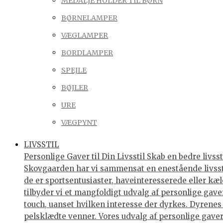
MEDALJE HOLDER TIL BØRN
BØRNELAMPER
VÆGLAMPER
BORDLAMPER
SPEJLE
BØJLER
URE
VÆGPYNT
LIVSSTIL
Personlige Gaver til Din Livsstil Skab en bedre livss
Skovgaarden har vi sammensat en enestående livssti
de er sportsentusiaster, haveinteresserede eller kæl
tilbyder vi et mangfoldigt udvalg af personlige gav
touch, uanset hvilken interesse der dyrkes. Dyrenes V
pelsklædte venner. Vores udvalg af personlige gave