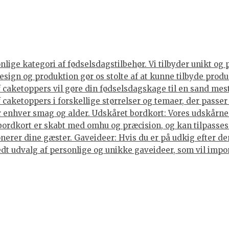
ige kategori af fødselsdagstilbehør. Vi tilbyder unikt og 
sign og produktion gør os stolte af at kunne tilbyde produ
caketoppers vil gøre din fødselsdagskage til en sand mes
caketoppers i forskellige størrelser og temaer, der passer 
enhver smag og alder. Udskåret bordkort: Vores udskårne b
 bordkort er skabt med omhu og præcision, og kan tilpasses
nerer dine gæster. Gaveideer: Hvis du er på udkig efter den
 bredt udvalg af personlige og unikke gaveideer, som vil im