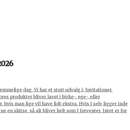
2026
mmelige dag. Vi har et stort udvalg i; Invitationer,
s produkter bliver lavet i birke-, ege-, eller
hvis man lige vil have lidt ekstra. Hvis I selv ligger inde
 en skitse, så alt bliver helt som I forventer. Intet er for