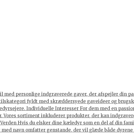
til med personlige indgraverede gaver, der afspejler din pas
lskategori fyldt med skræddersyede gaveideer og brugskuns
edyrsejere. Individuelle Interesser For dem med en passion f
er. Vores sortiment inkluderer produkter, der kan indgrave
erden Hvis du elsker dine kæledyr som en del af din familie
r med navn omfatter genstande, der vil glæde både dyrene