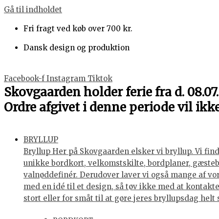
Gå til indholdet
Fri fragt ved køb over 700 kr.
Dansk design og produktion
Facebook-f
Instagram
Tiktok
Skovgaarden holder ferie fra d. 08.07.
Ordre afgivet i denne periode vil ikk
BRYLLUP
Bryllup Her på Skovgaarden elsker vi bryllup. Vi find
unikke bordkort, velkomstskilte, bordplaner, gæstebøg
valnøddefinér. Derudover laver vi også mange af vores
med en idé til et design, så tøv ikke med at kontakte 
stort eller for småt til at gøre jeres bryllupsdag he