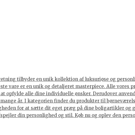
tning tilbyder en unik kollektion af luksuriøse og personli
neste vare er en unik og detaljeret masterpiece. Alle vore
or at opfylde alle dine individuelle ønsker. Derudover anve
i mange år. I kategorien finder du produkter til børneværels
eden for at sætte dit eget præg på dine boligartikler og g
spejler din personlighed og stil. Køb nu og oplev den person