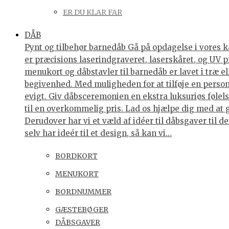
ER DU KLAR FAR
DÅB
Pynt og tilbehør barnedåb Gå på opdagelse i vores ka
er præcisions laserindgraveret, laserskåret, og UV p
menukort og dåbstavler til barnedåb er lavet i træ e
begivenhed. Med muligheden for at tilføje en personl
evigt. Giv dåbsceremonien en ekstra luksuriøs følelse
til en overkommelig pris. Lad os hjælpe dig med at 
Derudover har vi et væld af idéer til dåbsgaver til d
selv har ideér til et design, så kan vi…
BORDKORT
MENUKORT
BORDNUMMER
GÆSTEBØGER
DÅBSGAVER