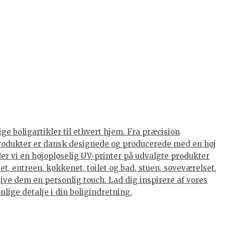
ge boligartikler til ethvert hjem. Fra præcision
s produkter er dansk designede og producerede med en høj
nder vi en højopløselig UV-printer på udvalgte produkter
et, entreen, køkkenet, toilet og bad, stuen, soveværelset,
ive dem en personlig touch. Lad dig inspirere af vores
lige detalje i din boligindretning.