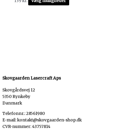
139
kr.
Vælg muligheder
Skovgaarden Lasercraft Aps
Skovgårdsvej 12
5350 Rynkeby
Danmark
Telefonnr.: 28561980
E-mail: kontakt@skovgaarden-shop.dk
CVR-nummer
:
43757814