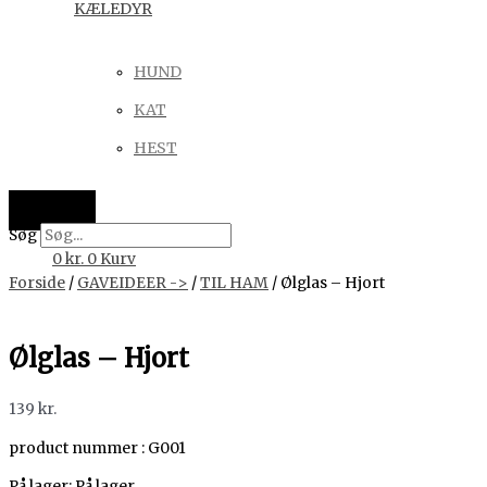
KÆLEDYR
HUND
KAT
HEST
Søg
0
kr.
0
Kurv
Forside
/
GAVEIDEER ->
/
TIL HAM
/ Ølglas – Hjort
Ølglas – Hjort
139
kr.
product nummer : G001
På lager:
På lager