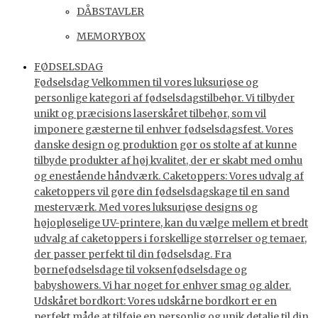
DÅBSTAVLER
MEMORYBOX
FØDSELSDAG
Fødselsdag Velkommen til vores luksuriøse og
personlige kategori af fødselsdagstilbehør. Vi tilbyder
unikt og præcisions laserskåret tilbehør, som vil
imponere gæsterne til enhver fødselsdagsfest. Vores
danske design og produktion gør os stolte af at kunne
tilbyde produkter af høj kvalitet, der er skabt med omhu
og enestående håndværk. Caketoppers: Vores udvalg af
caketoppers vil gøre din fødselsdagskage til en sand
mesterværk. Med vores luksuriøse designs og
højopløselige UV-printere, kan du vælge mellem et bredt
udvalg af caketoppers i forskellige størrelser og temaer,
der passer perfekt til din fødselsdag. Fra
børnefødselsdage til voksenfødselsdage og
babyshowers. Vi har noget for enhver smag og alder.
Udskåret bordkort: Vores udskårne bordkort er en
perfekt måde at tilføje en personlig og unik detalje til din