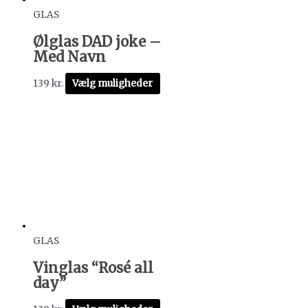
GLAS
Ølglas DAD joke –
Med Navn
139
kr.
Vælg muligheder
GLAS
Vinglas “Rosé all
day”