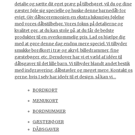
detalje og sætte dit eget præg på tilbehøret, vil du og dine
gæster føle sig specielle og huske denne barnedåb for
evigt. Giv dåbsceremonien en ekstra luksuriøs følelse
med vores dåbstilbehør. Vores fokus på detaljerne og
kvalitet gør, at du kan stole på, at du får de bedste
produkter til en overkommelig pris. Lad os hjælpe dig
med at gøre denne dag endnu mere speciel. Vi tilbyder
smukke bordkort i træ og akryl, billedrammer, fine
gæstebøger, etc. Derudover har vi et væld af idéer til
dåbsgaver til det lille barn. Vi tilbyder blandt andet bestik
med indgravering, dåbstavler og meget mere. Kontakt os
gerne, hvis I selv har ideér til et design, så kan vi…
BORDKORT
MENUKORT
BORDNUMMER
GÆSTEBØGER
DÅBSGAVER