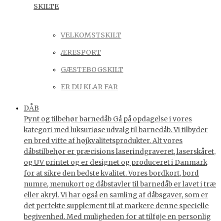
SKILTE
VELKOMSTSKILT
ÆRESPORT
GÆSTEBOGSKILT
ER DU KLAR FAR
DÅB
Pynt og tilbehør barnedåb Gå på opdagelse i vores
kategori med luksuriøse udvalg til barnedåb. Vi tilbyder
en bred vifte af højkvalitetsprodukter. Alt vores
dåbstilbehør er præcisions laserindgraveret, laserskåret,
og UV printet og er designet og produceret i Danmark
for at sikre den bedste kvalitet. Vores bordkort, bord
numre, menukort og dåbstavler til barnedåb er lavet i træ
eller akryl. Vi har også en samling af dåbsgaver, som er
det perfekte supplement til at markere denne specielle
begivenhed. Med muligheden for at tilføje en personlig