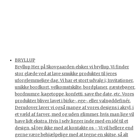
BRYLLUP
Bryllup Her på Skovgaarden elsker vi bryllup. Vi finder
stor glæde ved at lave smukke produkter til jeres
uforglemmelige dag. Vi har et stort udvalg i; Invitationer,
unikke bordkort, velkomstskilte, bordplaner, gæstebøger,
bordnumre, kagetoppe, konfetti, save the date, etc. Vores
produkter bliver lavet i birke-, ege-, eller valnøddefinér.
Derudover laver vi også mange af vores designs i akryl, i
et væld af farver, med og uden glimmer, hvis man lige vil
have lidt ekstra. Hvis I selv ligger inde med en idé til et
design, så tøv ikke med at kontakte os – Vi vil hellere end
gerne være behjælpelige med at tegne en skitse, så alt