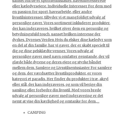
uanset om de er sportsentusiaster, haveinteresserede
eller kæledyrsejere. Individuelle Interesser For dem med
en passion for sport, havearbejde, eller andre
livsstilsinteresser, tilbyder vi et mangfoldigt udvalg af
personlige gaver. Vores sortiment inkluderer produkter,
der kan indgraveres, hvilket giver dem en personlig og
betydningsfuld touch, uanset hvilken interesse der
dyrkes. Dyrenes Verden Hvis du elsker dine kæledyr som
en del af din familie, har vi gaver, der er skabt specielt til
dig og dine pelsklædte venner. Vores udvalg af
personlige gaver med navn omfatter genstande, der vil
glæde både dyrene og deres ejere og styrke båndet
mellem dem. Samlere og Livsstilsentusiaster For samlere
og dem, der værdsætter livsstilsprodukter, er vores
kategori et paradis. Her finder du produkter i træ, akryl
eller stål, der kan indgraveres, og som vil berige din
samling eller forbedre din livsstil. Med vores brede
udvalg af personlige gaver med indgravering er det
nemt at vise din kærlighed og omtanke for dem,…
CAMPING