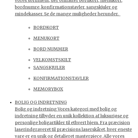
vores sortiment, der omfatter bordkort, menukort,
bordnumre, konfirmationstavler, sangskjuler og
mindekasser. Se de mange muligheder herunder.
BORDKORT
MENUKORT
BORD NUMMER
VELKOMSTSKILT
SANGSKJULER
KONFIRMATIONSTAVLER
MEMORYBOX
BOLIG OG INDRETNING
Bolig og indretning Vores kategori med bolig og
indretning tilbyder en unik kollektion af luksuriøse og
personlige boligartikler til ethvert hjem. Fra præcision
laserindgraveret til præcisions laserskåret, hver eneste
vare er en unik og detaljeret masterpiece. Alle vores