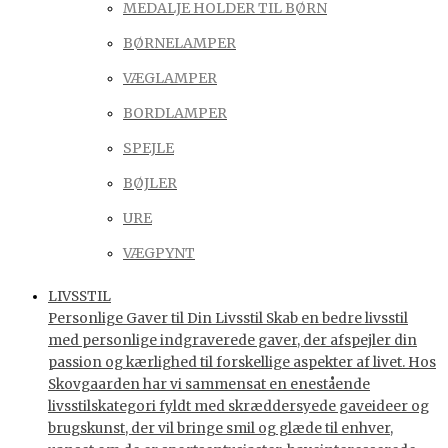
MEDALJE HOLDER TIL BØRN
BØRNELAMPER
VÆGLAMPER
BORDLAMPER
SPEJLE
BØJLER
URE
VÆGPYNT
LIVSSTIL
Personlige Gaver til Din Livsstil Skab en bedre livsstil
med personlige indgraverede gaver, der afspejler din
passion og kærlighed til forskellige aspekter af livet. Hos
Skovgaarden har vi sammensat en enestående
livsstilskategori fyldt med skræddersyede gaveideer og
brugskunst, der vil bringe smil og glæde til enhver,