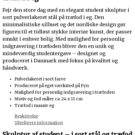
Fejr den store dag med en elegant student skulptur i
sort pulverlakeret stål på træfod i eg. Den
minimalistiske silhuet og det nordiske design gør
figuren til et tidløst stykke interiør kunst, der passer
smukt i enhver bolig. Med mulighed for personlig
indgravering i træfoden bliver den en unik og
mindeværdig studentergave – designet og
produceret i Danmark med fokus på kvalitet og
håndværk.
Pulverlakeret i sort farve
Produceret på eget værksted på Fyn
Mulighed for personlig indgravering i træfoden
Motiv og fod måler ca. 24 x 11 cm
Træfod i massiv eg
Beskrivelse
Yderligere information
Skulptur af student – i sort stål og træfod