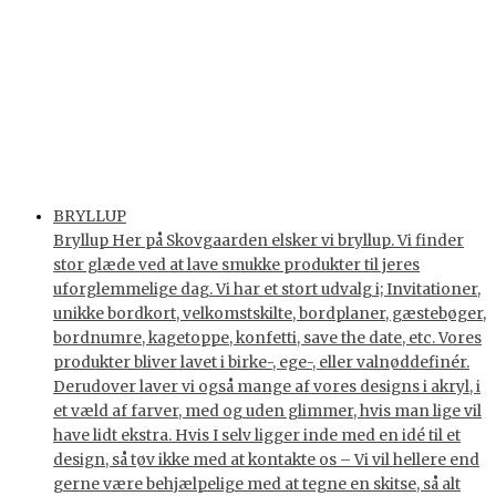
BRYLLUP
Bryllup Her på Skovgaarden elsker vi bryllup. Vi finder
stor glæde ved at lave smukke produkter til jeres
uforglemmelige dag. Vi har et stort udvalg i; Invitationer,
unikke bordkort, velkomstskilte, bordplaner, gæstebøger,
bordnumre, kagetoppe, konfetti, save the date, etc. Vores
produkter bliver lavet i birke-, ege-, eller valnøddefinér.
Derudover laver vi også mange af vores designs i akryl, i
et væld af farver, med og uden glimmer, hvis man lige vil
have lidt ekstra. Hvis I selv ligger inde med en idé til et
design, så tøv ikke med at kontakte os – Vi vil hellere end
gerne være behjælpelige med at tegne en skitse, så alt