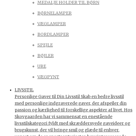
MEDALJE HOLDER TIL BØRN
BØRNELAMPER
VÆGLAMPER
BORDLAMPER
SPEJLE
BØJLER
URE
VÆGPYNT
LIVSSTIL
Personlige Gaver til Din Livsstil Skab en bedre livsstil
med personlige indgraverede gaver, der afspejler din
passion og kærlighed til forskellige aspekter af livet. Hos
Skovgaarden har vi sammensat en enestående
livsstilskategori fyldt med skræddersyede gaveideer og
brugskunst, der vil bringe smil og glæde til enhver,