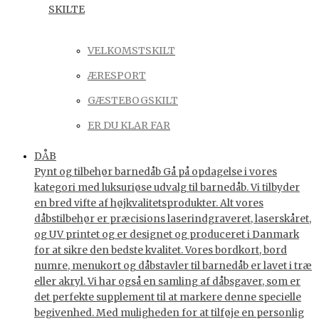
SKILTE
VELKOMSTSKILT
ÆRESPORT
GÆSTEBOGSKILT
ER DU KLAR FAR
DÅB
Pynt og tilbehør barnedåb Gå på opdagelse i vores
kategori med luksuriøse udvalg til barnedåb. Vi tilbyder
en bred vifte af højkvalitetsprodukter. Alt vores
dåbstilbehør er præcisions laserindgraveret, laserskåret,
og UV printet og er designet og produceret i Danmark
for at sikre den bedste kvalitet. Vores bordkort, bord
numre, menukort og dåbstavler til barnedåb er lavet i træ
eller akryl. Vi har også en samling af dåbsgaver, som er
det perfekte supplement til at markere denne specielle
begivenhed. Med muligheden for at tilføje en personlig