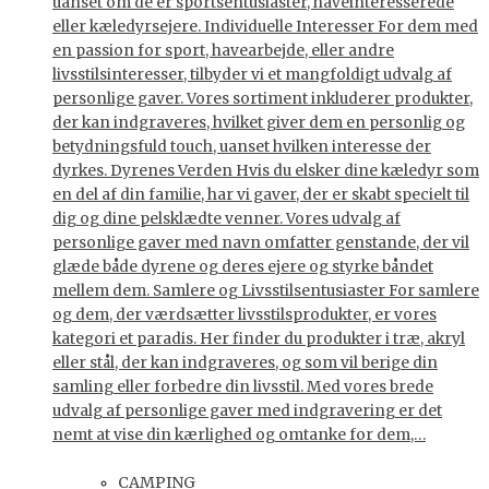
uanset om de er sportsentusiaster, haveinteresserede
eller kæledyrsejere. Individuelle Interesser For dem med
en passion for sport, havearbejde, eller andre
livsstilsinteresser, tilbyder vi et mangfoldigt udvalg af
personlige gaver. Vores sortiment inkluderer produkter,
der kan indgraveres, hvilket giver dem en personlig og
betydningsfuld touch, uanset hvilken interesse der
dyrkes. Dyrenes Verden Hvis du elsker dine kæledyr som
en del af din familie, har vi gaver, der er skabt specielt til
dig og dine pelsklædte venner. Vores udvalg af
personlige gaver med navn omfatter genstande, der vil
glæde både dyrene og deres ejere og styrke båndet
mellem dem. Samlere og Livsstilsentusiaster For samlere
og dem, der værdsætter livsstilsprodukter, er vores
kategori et paradis. Her finder du produkter i træ, akryl
eller stål, der kan indgraveres, og som vil berige din
samling eller forbedre din livsstil. Med vores brede
udvalg af personlige gaver med indgravering er det
nemt at vise din kærlighed og omtanke for dem,…
CAMPING