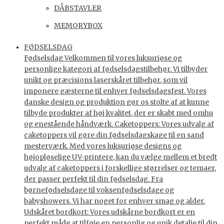
DÅBSTAVLER
MEMORYBOX
FØDSELSDAG
Fødselsdag Velkommen til vores luksuriøse og
personlige kategori af fødselsdagstilbehør. Vi tilbyder
unikt og præcisions laserskåret tilbehør, som vil
imponere gæsterne til enhver fødselsdagsfest. Vores
danske design og produktion gør os stolte af at kunne
tilbyde produkter af høj kvalitet, der er skabt med omhu
og enestående håndværk. Caketoppers: Vores udvalg af
caketoppers vil gøre din fødselsdagskage til en sand
mesterværk. Med vores luksuriøse designs og
højopløselige UV-printere, kan du vælge mellem et bredt
udvalg af caketoppers i forskellige størrelser og temaer,
der passer perfekt til din fødselsdag. Fra
børnefødselsdage til voksenfødselsdage og
babyshowers. Vi har noget for enhver smag og alder.
Udskåret bordkort: Vores udskårne bordkort er en
perfekt måde at tilføje en personlig og unik detalje til din