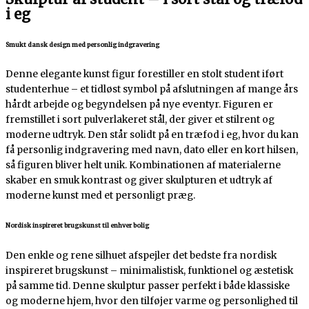
i eg
Smukt dansk design med personlig indgravering
Denne elegante kunst figur forestiller en stolt student iført
studenterhue – et tidløst symbol på afslutningen af mange års
hårdt arbejde og begyndelsen på nye eventyr. Figuren er
fremstillet i sort pulverlakeret stål, der giver et stilrent og
moderne udtryk. Den står solidt på en træfod i eg, hvor du kan
få personlig indgravering med navn, dato eller en kort hilsen,
så figuren bliver helt unik. Kombinationen af materialerne
skaber en smuk kontrast og giver skulpturen et udtryk af
moderne kunst med et personligt præg.
Nordisk inspireret brugskunst til enhver bolig
Den enkle og rene silhuet afspejler det bedste fra nordisk
inspireret brugskunst – minimalistisk, funktionel og æstetisk
på samme tid. Denne skulptur passer perfekt i både klassiske
og moderne hjem, hvor den tilføjer varme og personlighed til