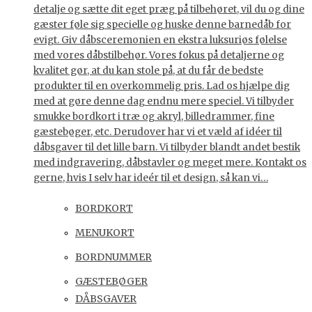
detalje og sætte dit eget præg på tilbehøret, vil du og dine
gæster føle sig specielle og huske denne barnedåb for
evigt. Giv dåbsceremonien en ekstra luksuriøs følelse
med vores dåbstilbehør. Vores fokus på detaljerne og
kvalitet gør, at du kan stole på, at du får de bedste
produkter til en overkommelig pris. Lad os hjælpe dig
med at gøre denne dag endnu mere speciel. Vi tilbyder
smukke bordkort i træ og akryl, billedrammer, fine
gæstebøger, etc. Derudover har vi et væld af idéer til
dåbsgaver til det lille barn. Vi tilbyder blandt andet bestik
med indgravering, dåbstavler og meget mere. Kontakt os
gerne, hvis I selv har ideér til et design, så kan vi…
BORDKORT
MENUKORT
BORDNUMMER
GÆSTEBØGER
DÅBSGAVER