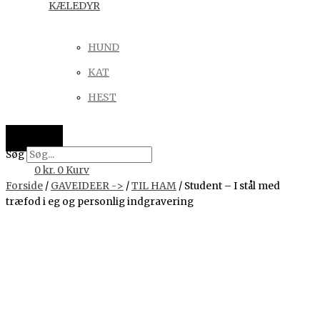
KÆLEDYR
HUND
KAT
HEST
Søg
0
kr.
0
Kurv
Forside
/
GAVEIDEER ->
/
TIL HAM
/ Student – I stål med
træfod i eg og personlig indgravering