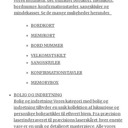
vores sortiment, der omfatter bordkort, menukort,
bordnumre, konfirmationstavler, sangskjuler og
mindekasser. Se de mange muligheder herunder.
BORDKORT
MENUKORT
BORD NUMMER
VELKOMSTSKILT
SANGSKJULER
KONFIRMATIONSTAVLER
MEMORYBOX
BOLIG OG INDRETNING
Bolig og indretning Vores kategori med bolig og
indretning tilbyder en unik kollektion af luksuriøse og
personlige boligartikler til ethvert hjem. Fra præcision
laserindgraveret til præcisions laserskåret, hver eneste
vare er en unik og detaljeret masterpiece. Alle vores