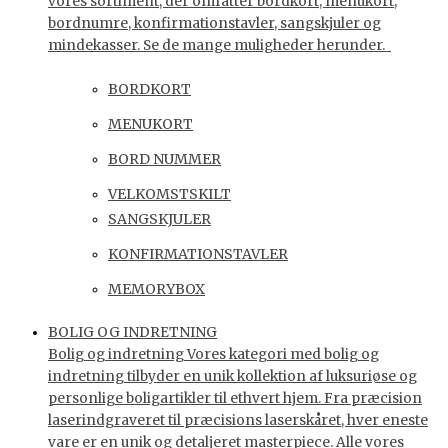
vores sortiment, der omfatter bordkort, menukort,
bordnumre, konfirmationstavler, sangskjuler og
mindekasser. Se de mange muligheder herunder.
BORDKORT
MENUKORT
BORD NUMMER
VELKOMSTSKILT
SANGSKJULER
KONFIRMATIONSTAVLER
MEMORYBOX
BOLIG OG INDRETNING
Bolig og indretning Vores kategori med bolig og
indretning tilbyder en unik kollektion af luksuriøse og
personlige boligartikler til ethvert hjem. Fra præcision
laserindgraveret til præcisions laserskåret, hver eneste
vare er en unik og detaljeret masterpiece. Alle vores