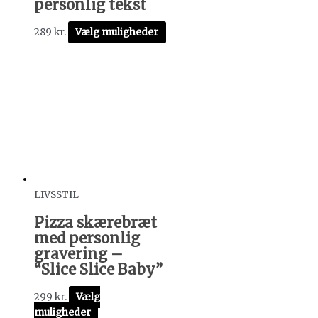
personlig tekst
289
kr.
Vælg muligheder
LIVSSTIL
Pizza skærebræt
med personlig
gravering –
“Slice Slice Baby”
299
kr.
Vælg
muligheder