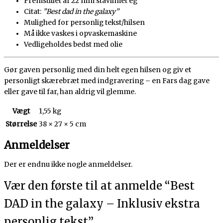
Fremstillet af 22 mm stavlimet eg
Citat:
”Best dad in the galaxy”
Mulighed for personlig tekst/hilsen
Må ikke vaskes i opvaskemaskine
Vedligeholdes bedst med olie
Gør gaven personlig med din helt egen hilsen og giv et
personligt skærebræt med indgravering – en Fars dag gave
eller gave til far, han aldrig vil glemme.
Vægt
1,55 kg
Størrelse
38 × 27 × 5 cm
Anmeldelser
Der er endnu ikke nogle anmeldelser.
Vær den første til at anmelde “Best
DAD in the galaxy – Inklusiv ekstra
personlig tekst”