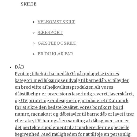
SKILTE
VELKOMSTSKILT
ÆRESPORT
GÆSTEBOGSKILT
ER DU KLAR FAR
DÅB
Pynt og tilbehør barnedåb Gå på opdagelse i vores
kategori med luksuriøse udvalg til barnedåb. Vi tilbyder
en bred vifte af højkvalitetsprodukter. Alt vores
dåbstilbehør er præcisions laserindgraveret, laserskåret,
og UV printet og er designet og produceret i Danmark
for at sikre den bedste kvalitet. Vores bordkort, bord
numre, menukort og dåbstavler til barnedåb er lavet i træ
eller akryl. Vi har også en samling af dåbsgaver, som er
det perfekte supplement til at markere denne specielle
begivenhed. Med muligheden for at tilføje en personlig