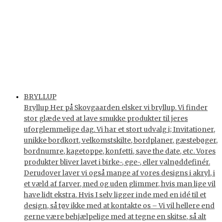
BRYLLUP
Bryllup Her på Skovgaarden elsker vi bryllup. Vi finder
stor glæde ved at lave smukke produkter til jeres
uforglemmelige dag. Vi har et stort udvalg i; Invitationer,
unikke bordkort, velkomstskilte, bordplaner, gæstebøger,
bordnumre, kagetoppe, konfetti, save the date, etc. Vores
produkter bliver lavet i birke-, ege-, eller valnøddefinér.
Derudover laver vi også mange af vores designs i akryl, i
et væld af farver, med og uden glimmer, hvis man lige vil
have lidt ekstra. Hvis I selv ligger inde med en idé til et
design, så tøv ikke med at kontakte os – Vi vil hellere end
gerne være behjælpelige med at tegne en skitse, så alt