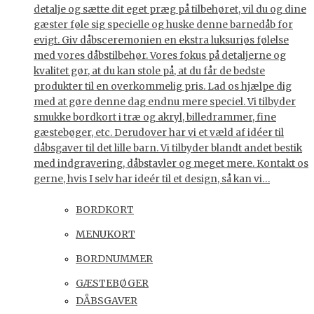
detalje og sætte dit eget præg på tilbehøret, vil du og dine
gæster føle sig specielle og huske denne barnedåb for
evigt. Giv dåbsceremonien en ekstra luksuriøs følelse
med vores dåbstilbehør. Vores fokus på detaljerne og
kvalitet gør, at du kan stole på, at du får de bedste
produkter til en overkommelig pris. Lad os hjælpe dig
med at gøre denne dag endnu mere speciel. Vi tilbyder
smukke bordkort i træ og akryl, billedrammer, fine
gæstebøger, etc. Derudover har vi et væld af idéer til
dåbsgaver til det lille barn. Vi tilbyder blandt andet bestik
med indgravering, dåbstavler og meget mere. Kontakt os
gerne, hvis I selv har ideér til et design, så kan vi…
BORDKORT
MENUKORT
BORDNUMMER
GÆSTEBØGER
DÅBSGAVER