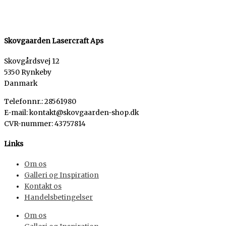
Skovgaarden Lasercraft Aps
Skovgårdsvej 12
5350 Rynkeby
Danmark
Telefonnr.: 28561980
E-mail: kontakt@skovgaarden-shop.dk
CVR-nummer
:
43757814
Links
Om os
Galleri og Inspiration
Kontakt os
Handelsbetingelser
Om os