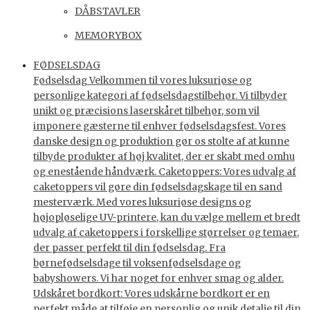
DÅBSTAVLER
MEMORYBOX
FØDSELSDAG
Fødselsdag Velkommen til vores luksuriøse og
personlige kategori af fødselsdagstilbehør. Vi tilbyder
unikt og præcisions laserskåret tilbehør, som vil
imponere gæsterne til enhver fødselsdagsfest. Vores
danske design og produktion gør os stolte af at kunne
tilbyde produkter af høj kvalitet, der er skabt med omhu
og enestående håndværk. Caketoppers: Vores udvalg af
caketoppers vil gøre din fødselsdagskage til en sand
mesterværk. Med vores luksuriøse designs og
højopløselige UV-printere, kan du vælge mellem et bredt
udvalg af caketoppers i forskellige størrelser og temaer,
der passer perfekt til din fødselsdag. Fra
børnefødselsdage til voksenfødselsdage og
babyshowers. Vi har noget for enhver smag og alder.
Udskåret bordkort: Vores udskårne bordkort er en
perfekt måde at tilføje en personlig og unik detalje til din