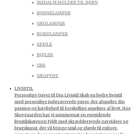
MEDALJE HOLDER TIL BØRN
BØRNELAMPER
VÆGLAMPER
BORDLAMPER
SPEJLE
BØJLER
URE
VÆGPYNT
LIVSSTIL
Personlige Gaver til Din Livsstil Skab en bedre livsstil
med personlige indgraverede gaver, der afspejler din
passion og kærlighed til forskellige aspekter af livet. Hos
Skovgaarden har vi sammensat en enestående
livsstilskategori fyldt med skræddersyede gaveideer og
brugskunst, der vil bringe smil og glæde til enhver,