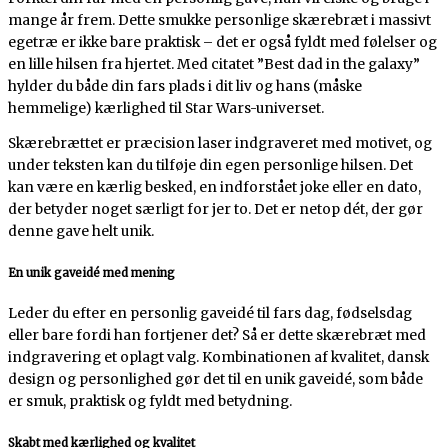
mange år frem. Dette smukke personlige skærebræt i massivt
egetræ er ikke bare praktisk – det er også fyldt med følelser og
en lille hilsen fra hjertet. Med citatet ”Best dad in the galaxy”
hylder du både din fars plads i dit liv og hans (måske
hemmelige) kærlighed til Star Wars-universet.
Skærebrættet er præcision laser indgraveret med motivet, og
under teksten kan du tilføje din egen personlige hilsen. Det
kan være en kærlig besked, en indforstået joke eller en dato,
der betyder noget særligt for jer to. Det er netop dét, der gør
denne gave helt unik.
En unik gaveidé med mening
Leder du efter en personlig gaveidé til fars dag, fødselsdag
eller bare fordi han fortjener det? Så er dette skærebræt med
indgravering et oplagt valg. Kombinationen af kvalitet, dansk
design og personlighed gør det til en unik gaveidé, som både
er smuk, praktisk og fyldt med betydning.
Skabt med kærlighed og kvalitet