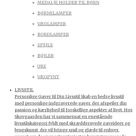
MEDALJE HOLDER TIL BØRN
BØRNELAMPER
VÆGLAMPER
BORDLAMPER
SPEJLE
BØJLER
URE
VÆGPYNT
LIVSSTIL
Personlige Gaver til Din Livsstil Skab en bedre livsstil
med personlige indgraverede gaver, der afspejler din
passion og kærlighed til forskellige aspekter af livet. Hos
Skovgaarden har vi sammensat en enestående
livsstilskategori fyldt med skræddersyede gaveideer og
brugskunst, der vil bringe smil og glæde til enhver,