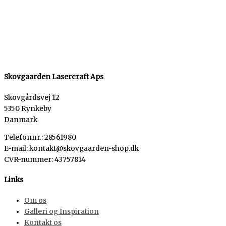
Skovgaarden Lasercraft Aps
Skovgårdsvej 12
5350 Rynkeby
Danmark
Telefonnr.: 28561980
E-mail: kontakt@skovgaarden-shop.dk
CVR-nummer
:
43757814
Links
Om os
Galleri og Inspiration
Kontakt os