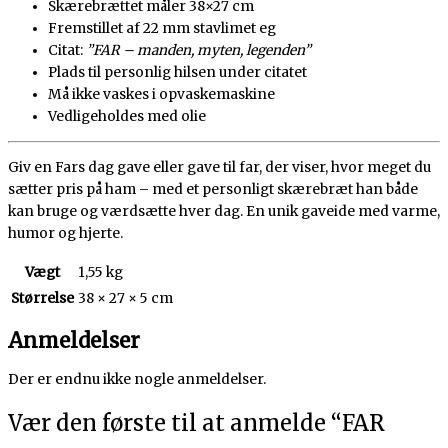
Skærebrættet måler 38×27 cm
Fremstillet af 22 mm stavlimet eg
Citat:
”FAR – manden, myten, legenden”
Plads til personlig hilsen under citatet
Må ikke vaskes i opvaskemaskine
Vedligeholdes med olie
Giv en Fars dag gave eller gave til far, der viser, hvor meget du
sætter pris på ham – med et personligt skærebræt han både
kan bruge og værdsætte hver dag. En unik gaveide med varme,
humor og hjerte.
Vægt
1,55 kg
Størrelse
38 × 27 × 5 cm
Anmeldelser
Der er endnu ikke nogle anmeldelser.
Vær den første til at anmelde “FAR