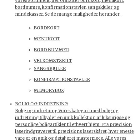
vores sortiment, der omfatter bordkort, menukort,
bordnumre, konfirmationstavler, sangskjuler og
mindekasser. Se de mange muligheder herunder.
BORDKORT
MENUKORT
BORD NUMMER
VELKOMSTSKILT
SANGSKJULER
KONFIRMATIONSTAVLER
MEMORYBOX
BOLIG OG INDRETNING
Bolig og indretning Vores kategori med bolig og
indretning tilbyder en unik kollektion af luksuriøse og
personlige boligartikler til ethvert hjem. Fra præcision
laserindgraveret til præcisions laserskåret, hver eneste
vare er en unik og detaljeret masterpiece. Alle vores