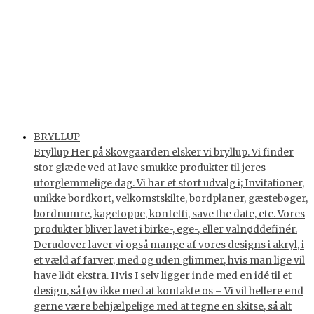
BRYLLUP
Bryllup Her på Skovgaarden elsker vi bryllup. Vi finder
stor glæde ved at lave smukke produkter til jeres
uforglemmelige dag. Vi har et stort udvalg i; Invitationer,
unikke bordkort, velkomstskilte, bordplaner, gæstebøger,
bordnumre, kagetoppe, konfetti, save the date, etc. Vores
produkter bliver lavet i birke-, ege-, eller valnøddefinér.
Derudover laver vi også mange af vores designs i akryl, i
et væld af farver, med og uden glimmer, hvis man lige vil
have lidt ekstra. Hvis I selv ligger inde med en idé til et
design, så tøv ikke med at kontakte os – Vi vil hellere end
gerne være behjælpelige med at tegne en skitse, så alt