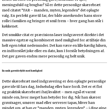
meningsfuld og brugbar? Så er dette personlige skærebræt
med citatet ”FAR – manden, myten, legenden” det oplagte
valg. En perfekt gave til far, der både anerkender hans store
rolle i familien og bringer et smil frem – hver gang han står i
køkkenet.
Det smukke citat er præcisions laser indgraveret direkte i det
massive egetræ og kombineret med mulighed for at tilføje din
helt egen tekst nedenunder. Det kan være en lille kærlig hilsen,
en indforstået joke eller en dato, kun I forstår betydningen af.
Det gør gaven endnu mere personlig og helt unik.
En unik gaveide fyldt med kærlighed
Dette skærebræt med indgravering er den oplagte personlige
gave ide til fars dag, fødselsdag eller bare fordi. Det er et flot
og praktisk skærebræt i høj kvalitet – men også et varmt
minde om, hvor meget han betyder for dig. Når han skærer
grøntsager, smører mad eller serverer tapas, bliver han
mindet om, at han er ”manden, myten, legenden” – i dine øjne.