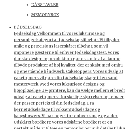
DÅBSTAVLER
MEMORYBOX
FØDSELSDAG
Fødselsdag Velkommen til vores luksuriøse og
personlige kategori af fødselsdagstilbehør. Vi tilbyder
unikt og præcisions laserskåret tilbehør, som vil
imponere gæsterne til enhver fødselsdagsfest. Vores
danske design og produktion gør os stolte af at kunne
tilbyde produkter af høj kvalitet, der er skabt med omhu
og enestående håndværk. Caketoppers: Vores udvalg af
caketoppers vil gøre din fødselsdagskage til en sand
mesterværk. Med vores luksuriøse designs og
højopløselige UV-printere, kan du vælge mellem et bredt
udvalg af caketoppers i forskellige størrelser og temaer,
der passer perfekt til din fødselsdag. Fra
børnefødselsdage til voksenfødselsdage og
babyshowers. Vi har noget for enhver smag og alder.
Udskåret bordkort: Vores udskårne bordkort er en
perfekt måde at tilføje en personlig og unik detalje til din