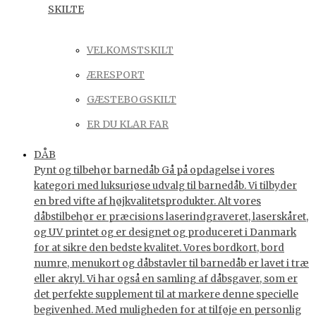
SKILTE
VELKOMSTSKILT
ÆRESPORT
GÆSTEBOGSKILT
ER DU KLAR FAR
DÅB
Pynt og tilbehør barnedåb Gå på opdagelse i vores
kategori med luksuriøse udvalg til barnedåb. Vi tilbyder
en bred vifte af højkvalitetsprodukter. Alt vores
dåbstilbehør er præcisions laserindgraveret, laserskåret,
og UV printet og er designet og produceret i Danmark
for at sikre den bedste kvalitet. Vores bordkort, bord
numre, menukort og dåbstavler til barnedåb er lavet i træ
eller akryl. Vi har også en samling af dåbsgaver, som er
det perfekte supplement til at markere denne specielle
begivenhed. Med muligheden for at tilføje en personlig