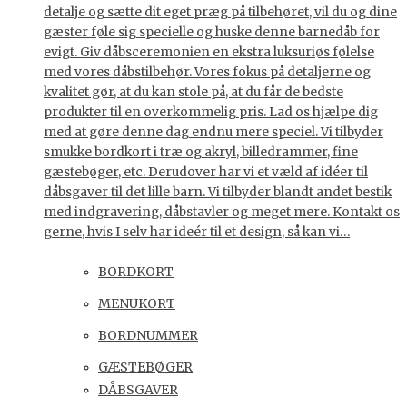
detalje og sætte dit eget præg på tilbehøret, vil du og dine
gæster føle sig specielle og huske denne barnedåb for
evigt. Giv dåbsceremonien en ekstra luksuriøs følelse
med vores dåbstilbehør. Vores fokus på detaljerne og
kvalitet gør, at du kan stole på, at du får de bedste
produkter til en overkommelig pris. Lad os hjælpe dig
med at gøre denne dag endnu mere speciel. Vi tilbyder
smukke bordkort i træ og akryl, billedrammer, fine
gæstebøger, etc. Derudover har vi et væld af idéer til
dåbsgaver til det lille barn. Vi tilbyder blandt andet bestik
med indgravering, dåbstavler og meget mere. Kontakt os
gerne, hvis I selv har ideér til et design, så kan vi…
BORDKORT
MENUKORT
BORDNUMMER
GÆSTEBØGER
DÅBSGAVER