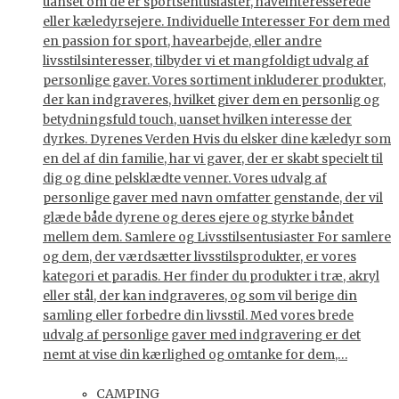
uanset om de er sportsentusiaster, haveinteresserede
eller kæledyrsejere. Individuelle Interesser For dem med
en passion for sport, havearbejde, eller andre
livsstilsinteresser, tilbyder vi et mangfoldigt udvalg af
personlige gaver. Vores sortiment inkluderer produkter,
der kan indgraveres, hvilket giver dem en personlig og
betydningsfuld touch, uanset hvilken interesse der
dyrkes. Dyrenes Verden Hvis du elsker dine kæledyr som
en del af din familie, har vi gaver, der er skabt specielt til
dig og dine pelsklædte venner. Vores udvalg af
personlige gaver med navn omfatter genstande, der vil
glæde både dyrene og deres ejere og styrke båndet
mellem dem. Samlere og Livsstilsentusiaster For samlere
og dem, der værdsætter livsstilsprodukter, er vores
kategori et paradis. Her finder du produkter i træ, akryl
eller stål, der kan indgraveres, og som vil berige din
samling eller forbedre din livsstil. Med vores brede
udvalg af personlige gaver med indgravering er det
nemt at vise din kærlighed og omtanke for dem,…
CAMPING