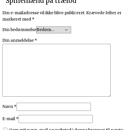
“Spillemænd på træfod”
Din e-mailadresse vil ikke blive publiceret.
Krævede felter er
markeret med
*
Din bedømmelse
Din anmeldelse
*
Navn
*
E-mail
*