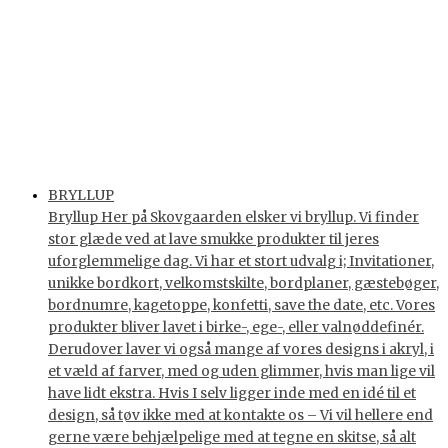
BRYLLUP
Bryllup Her på Skovgaarden elsker vi bryllup. Vi finder
stor glæde ved at lave smukke produkter til jeres
uforglemmelige dag. Vi har et stort udvalg i; Invitationer,
unikke bordkort, velkomstskilte, bordplaner, gæstebøger,
bordnumre, kagetoppe, konfetti, save the date, etc. Vores
produkter bliver lavet i birke-, ege-, eller valnøddefinér.
Derudover laver vi også mange af vores designs i akryl, i
et væld af farver, med og uden glimmer, hvis man lige vil
have lidt ekstra. Hvis I selv ligger inde med en idé til et
design, så tøv ikke med at kontakte os – Vi vil hellere end
gerne være behjælpelige med at tegne en skitse, så alt