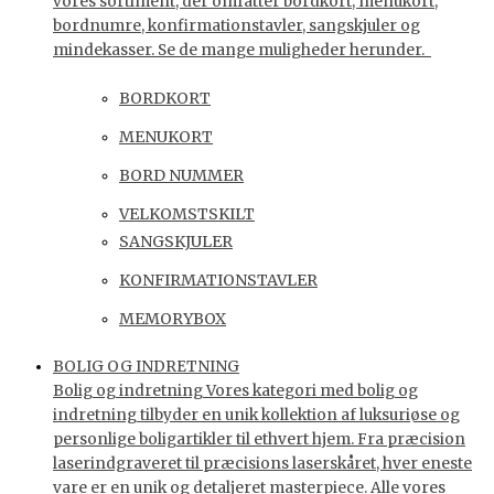
vores sortiment, der omfatter bordkort, menukort,
bordnumre, konfirmationstavler, sangskjuler og
mindekasser. Se de mange muligheder herunder.
BORDKORT
MENUKORT
BORD NUMMER
VELKOMSTSKILT
SANGSKJULER
KONFIRMATIONSTAVLER
MEMORYBOX
BOLIG OG INDRETNING
Bolig og indretning Vores kategori med bolig og
indretning tilbyder en unik kollektion af luksuriøse og
personlige boligartikler til ethvert hjem. Fra præcision
laserindgraveret til præcisions laserskåret, hver eneste
vare er en unik og detaljeret masterpiece. Alle vores