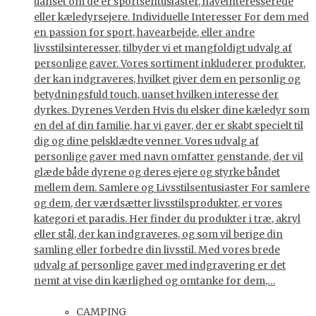
uanset om de er sportsentusiaster, haveinteresserede
eller kæledyrsejere. Individuelle Interesser For dem med
en passion for sport, havearbejde, eller andre
livsstilsinteresser, tilbyder vi et mangfoldigt udvalg af
personlige gaver. Vores sortiment inkluderer produkter,
der kan indgraveres, hvilket giver dem en personlig og
betydningsfuld touch, uanset hvilken interesse der
dyrkes. Dyrenes Verden Hvis du elsker dine kæledyr som
en del af din familie, har vi gaver, der er skabt specielt til
dig og dine pelsklædte venner. Vores udvalg af
personlige gaver med navn omfatter genstande, der vil
glæde både dyrene og deres ejere og styrke båndet
mellem dem. Samlere og Livsstilsentusiaster For samlere
og dem, der værdsætter livsstilsprodukter, er vores
kategori et paradis. Her finder du produkter i træ, akryl
eller stål, der kan indgraveres, og som vil berige din
samling eller forbedre din livsstil. Med vores brede
udvalg af personlige gaver med indgravering er det
nemt at vise din kærlighed og omtanke for dem,…
CAMPING