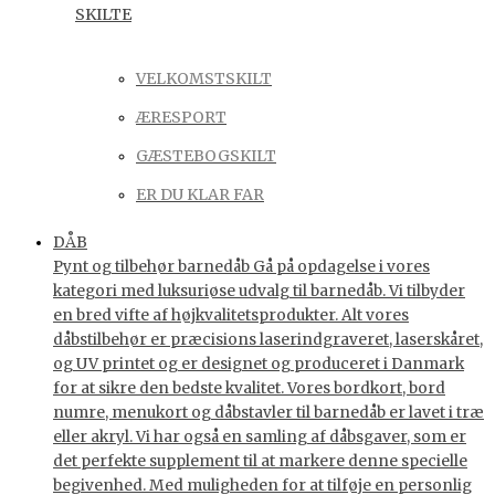
SKILTE
VELKOMSTSKILT
ÆRESPORT
GÆSTEBOGSKILT
ER DU KLAR FAR
DÅB
Pynt og tilbehør barnedåb Gå på opdagelse i vores
kategori med luksuriøse udvalg til barnedåb. Vi tilbyder
en bred vifte af højkvalitetsprodukter. Alt vores
dåbstilbehør er præcisions laserindgraveret, laserskåret,
og UV printet og er designet og produceret i Danmark
for at sikre den bedste kvalitet. Vores bordkort, bord
numre, menukort og dåbstavler til barnedåb er lavet i træ
eller akryl. Vi har også en samling af dåbsgaver, som er
det perfekte supplement til at markere denne specielle
begivenhed. Med muligheden for at tilføje en personlig