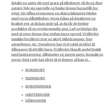
detalje og sætte dit eget præg på tilbehøret, vil du og dine
gæster føle sig specielle og huske denne barnedåb for
evigt. Giv dåbsceremonien en ekstra luksuriøs følelse
med vores dåbstilbehør. Vores fokus på detaljerne og
kvalitet gør, at du kan stole på, at du får de bedste
produkter til en overkommelig pris. Lad os hjælpe dig
med at gøre denne dag endnu mere speciel. Vi tilbyder
smukke bordkort i træ og akryl, billedrammer, fine
gæstebøger, etc. Derudover har vi et væld af idéer til
dåbsgaver til det lille barn. Vi tilbyder blandt andet bestik
med indgravering, dåbstavler og meget mere. Kontakt os
gerne, hvis I selv har ideér til et design, så kan vi…
BORDKORT
MENUKORT
BORDNUMMER
GÆSTEBØGER
DÅBSGAVER