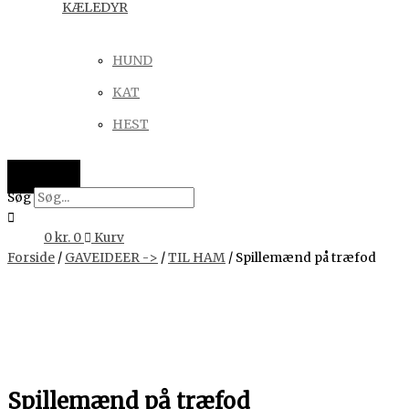
KÆLEDYR
HUND
KAT
HEST
Søg
0
kr.
0
Kurv
Forside
/
GAVEIDEER ->
/
TIL HAM
/ Spillemænd på træfod
Spillemænd på træfod