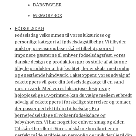
DÅBSTAVLER
MEMORYBOX
FØDSELSDAG
Fødselsdag Velkommen til vores luksuriøse og
personlige kategori af fødselsdagstilbehør. Vi tilbyder
unikt og præcisions laserskåret tilbehør, som vil
imponere gæsterne til enhver fødselsdagsfest. Vores
danske design og produktion gør os stolte af at kunne
tilbyde produkter af høj kvalitet, der er skabt med omhu
og enestående håndværk. Caketoppers: Vores udvalg af
caketoppers vil gøre din fødselsdagskage til en sand
mesterværk. Med vores luksuriøse designs og
højopløselige UV-printere, kan du vælge mellem et bredt
udvalg af caketoppers i forskellige størrelser og temaer,
der passer perfekt til din fødselsdag. Fra
børnefødselsdage til voksenfødselsdage og
babyshowers. Vi har noget for enhver smag og alder.
Udskåret bordkort: Vores udskårne bordkort er en
perfekt måde at tilføje en personlig og unik detalje til din