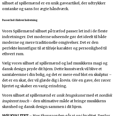
silhuet af spillemænd er en unik gaveartikel, der udtrykker
omtanke og sans for ægte håndværk.
Passer Ind i Enhver Indretning
Vores Spillemænd silhuet på træfod passer let ind i de fleste
indretninger. Det moderne udseende gør det ideelt til både
moderne og mere traditionelle omgivelser. Det er den
perfekte kunstfigur til at tilføje karakter og personlighed til
ethvert rum.
Vælg vores silhuet af spillemænd og lad musikkens magi og
dansk design pryde dit hjem. Dette kunstværk vil blive et
samtaleemne i din bolig, og det er mere end blot en skulptur –
det er en skat, der vil glæde dig i årevis. Giv en gave, der rører
hjertet og skaber en varig erindring.
Vores silhuet af spillemænd er
unik brugskunst
med et
nordisk
inspireret touch
– den ultimative måde at bringe musikkens
skønhed og dansk design sammen i dit hjem.
HØJ KVALITET
– Hos Skovgaarden går vi op i kvalitet. Derfor