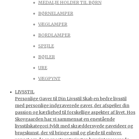
MEDALJE HOLDER TIL BØRN
BØRNELAMPER
VÆGLAMPER
BORDLAMPER
SPEJLE
BØJLER
URE
VÆGPYNT
LIVSSTIL
Personlige Gaver til Din Livsstil Skab en bedre livsstil
med personlige indgraverede gaver, der afspejler din
passion og kærlighed til forskellige aspekter af livet. Hos
Skovgaarden har vi sammensat en enestående
livsstilskategori fyldt med skræddersyede gaveideer og
brugskunst, der vil bringe smil og glæde til enhver,