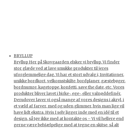
BRYLLUP
Bryllup Her på Skovgaarden elsker vi bryllup. Vi finder
stor glæde ved at lave smukke produkter til jeres
uforglemmelige dag. Vi har et stort udvalg i; Invitationer,
unikke bordkort, velkomstskilte, bordplaner, gæstebøger,
bordnumre, kagetoppe, konfetti, save the date, etc. Vores
produkter bliver lavet i birke-, ege-, eller valnøddefinér.
Derudover laver vi også mange af vores designs i akryl, i
et væld af farver, med og uden glimmer, hvis man lige vil
have lidt ekstra. Hvis I selv ligger inde med en idé til et
design, så tøv ikke med at kontakte os – Vi vil hellere end
gerne være behjælpelige med at tegne en skitse, så alt