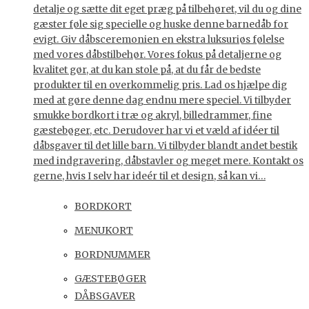
detalje og sætte dit eget præg på tilbehøret, vil du og dine
gæster føle sig specielle og huske denne barnedåb for
evigt. Giv dåbsceremonien en ekstra luksuriøs følelse
med vores dåbstilbehør. Vores fokus på detaljerne og
kvalitet gør, at du kan stole på, at du får de bedste
produkter til en overkommelig pris. Lad os hjælpe dig
med at gøre denne dag endnu mere speciel. Vi tilbyder
smukke bordkort i træ og akryl, billedrammer, fine
gæstebøger, etc. Derudover har vi et væld af idéer til
dåbsgaver til det lille barn. Vi tilbyder blandt andet bestik
med indgravering, dåbstavler og meget mere. Kontakt os
gerne, hvis I selv har ideér til et design, så kan vi…
BORDKORT
MENUKORT
BORDNUMMER
GÆSTEBØGER
DÅBSGAVER