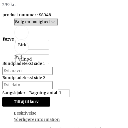
299
kr.
product nummer : SS048
Farve
Birk
Ryd
Valnød
Bundpladetekst side 1
Bundpladetekst side 2
Sangskjuler - Bagning antal
Tilføj til kurv
Beskrivelse
Yderligere information