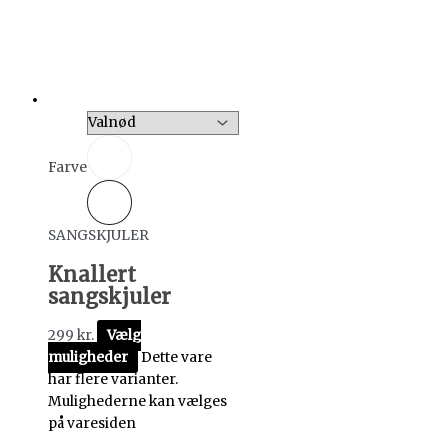
Farve
SANGSKJULER
Knallert
sangskjuler
299
kr.
Vælg
muligheder
Dette vare
har flere varianter.
Mulighederne kan vælges
på varesiden