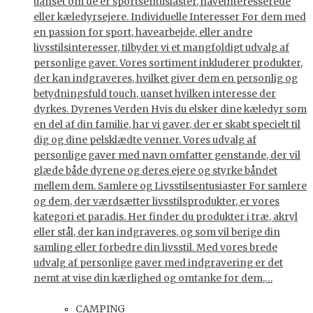
uanset om de er sportsentusiaster, haveinteresserede
eller kæledyrsejere. Individuelle Interesser For dem med
en passion for sport, havearbejde, eller andre
livsstilsinteresser, tilbyder vi et mangfoldigt udvalg af
personlige gaver. Vores sortiment inkluderer produkter,
der kan indgraveres, hvilket giver dem en personlig og
betydningsfuld touch, uanset hvilken interesse der
dyrkes. Dyrenes Verden Hvis du elsker dine kæledyr som
en del af din familie, har vi gaver, der er skabt specielt til
dig og dine pelsklædte venner. Vores udvalg af
personlige gaver med navn omfatter genstande, der vil
glæde både dyrene og deres ejere og styrke båndet
mellem dem. Samlere og Livsstilsentusiaster For samlere
og dem, der værdsætter livsstilsprodukter, er vores
kategori et paradis. Her finder du produkter i træ, akryl
eller stål, der kan indgraveres, og som vil berige din
samling eller forbedre din livsstil. Med vores brede
udvalg af personlige gaver med indgravering er det
nemt at vise din kærlighed og omtanke for dem,…
CAMPING