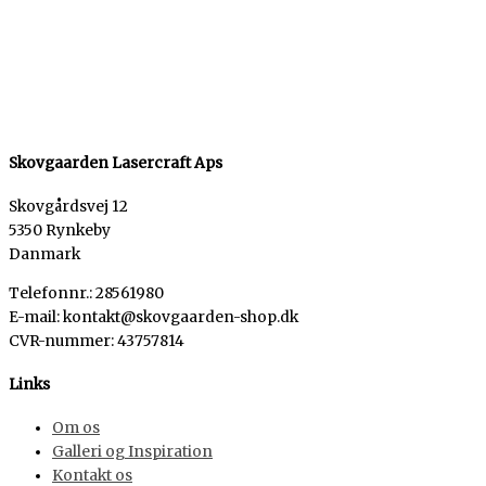
Skovgaarden Lasercraft Aps
Skovgårdsvej 12
5350 Rynkeby
Danmark
Telefonnr.: 28561980
E-mail: kontakt@skovgaarden-shop.dk
CVR-nummer
:
43757814
Links
Om os
Galleri og Inspiration
Kontakt os