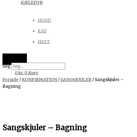
KÆLEDYR
HUND
KAT
HEST
Søg
0
kr.
0
Kurv
Forside
/
KONFIRMATION
/
SANGSKJULER
/ Sangskjuler –
Bagning
Sangskjuler – Bagning