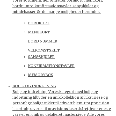
vores sortiment, der omfatter bordkort, menukort,
bordnumre, konfirmationstavler, sangskjuler og
mindekasser. Se de mange muligheder herunder.
BORDKORT
MENUKORT
BORD NUMMER
VELKOMSTSKILT
SANGSKJULER
KONFIRMATIONSTAVLER
MEMORYBOX
BOLIG OG INDRETNING
Bolig og indretning Vores kategori med bolig og
indretning tilbyder en unik kollektion af luksuriøse og
personlige boligartikler til ethvert hjem. Fra præcision
laserindgraveret til præcisions laserskåret, hver eneste
vare er en unik og detaljeret masterpiece. Alle vores