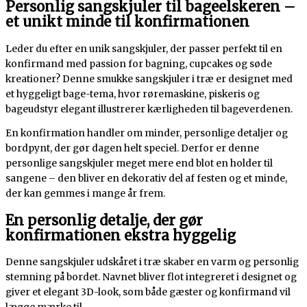
Personlig sangskjuler til bageelskeren –
et unikt minde til konfirmationen
Leder du efter en unik sangskjuler, der passer perfekt til en
konfirmand med passion for bagning, cupcakes og søde
kreationer? Denne smukke sangskjuler i træ er designet med
et hyggeligt bage-tema, hvor røremaskine, piskeris og
bageudstyr elegant illustrerer kærligheden til bageverdenen.
En konfirmation handler om minder, personlige detaljer og
bordpynt, der gør dagen helt speciel. Derfor er denne
personlige sangskjuler meget mere end blot en holder til
sangene – den bliver en dekorativ del af festen og et minde,
der kan gemmes i mange år frem.
En personlig detalje, der gør
konfirmationen ekstra hyggelig
Denne sangskjuler udskåret i træ skaber en varm og personlig
stemning på bordet. Navnet bliver flot integreret i designet og
giver et elegant 3D-look, som både gæster og konfirmand vil