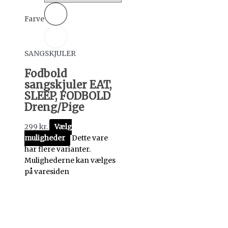
Farve
SANGSKJULER
Fodbold
sangskjuler EAT,
SLEEP, FODBOLD
Dreng/Pige
299
kr.
Vælg
muligheder
Dette vare
har flere varianter.
Mulighederne kan vælges
på varesiden