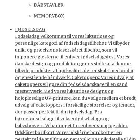
DÅBSTAVLER
MEMORYBOX
FØDSELSDAG
Fødselsdag Velkommen til vores luksuriøse og
personlige kategori af fødselsdagstilbehør. Vi tilbyder
unikt og præcisions laserskåret tilbehør, som vil
imponere gæsterne til enhver fødselsdagsfest. Vores
danske design og produktion gør os stolte af at kunne
tilbyde produkter af høj kvalitet, der er skabt med omhu
og enestående håndværk. Caketoppers: Vores udvalg af
caketoppers vil gøre din fødselsdagskage til en sand
mesterværk. Med vores luksuriøse designs og
højopløselige UV-printere, kan du vælge mellem et bredt
udvalg af caketoppers i forskellige størrelser og temaer,
der passer perfekt til din fødselsdag. Fra
børnefødselsdage til voksenfødselsdage og
babyshowers. Vi har noget for enhver smag og alder.
Udskåret bordkort: Vores udskårne bordkort er en
perfekt måde at tilføje en personlig og unik detalje til din