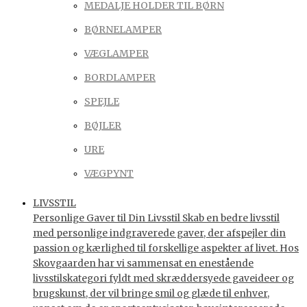
MEDALJE HOLDER TIL BØRN
BØRNELAMPER
VÆGLAMPER
BORDLAMPER
SPEJLE
BØJLER
URE
VÆGPYNT
LIVSSTIL
Personlige Gaver til Din Livsstil Skab en bedre livsstil
med personlige indgraverede gaver, der afspejler din
passion og kærlighed til forskellige aspekter af livet. Hos
Skovgaarden har vi sammensat en enestående
livsstilskategori fyldt med skræddersyede gaveideer og
brugskunst, der vil bringe smil og glæde til enhver,