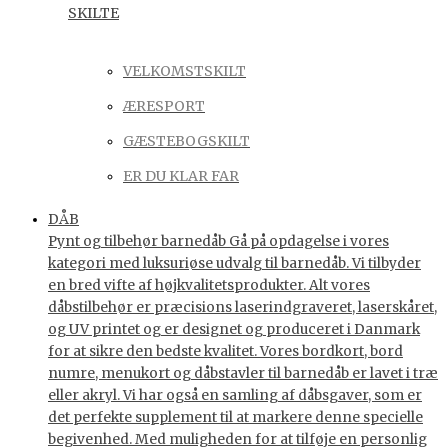
SKILTE
VELKOMSTSKILT
ÆRESPORT
GÆSTEBOGSKILT
ER DU KLAR FAR
DÅB
Pynt og tilbehør barnedåb Gå på opdagelse i vores
kategori med luksuriøse udvalg til barnedåb. Vi tilbyder
en bred vifte af højkvalitetsprodukter. Alt vores
dåbstilbehør er præcisions laserindgraveret, laserskåret,
og UV printet og er designet og produceret i Danmark
for at sikre den bedste kvalitet. Vores bordkort, bord
numre, menukort og dåbstavler til barnedåb er lavet i træ
eller akryl. Vi har også en samling af dåbsgaver, som er
det perfekte supplement til at markere denne specielle
begivenhed. Med muligheden for at tilføje en personlig