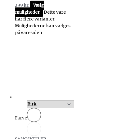
299
kr.
Vælg
muligheder
Dette vare
har flere varianter.
Mulighederne kan vælges
på varesiden
Farve