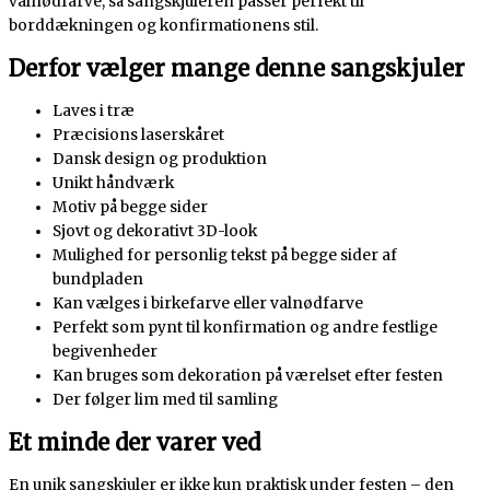
valnødfarve, så sangskjuleren passer perfekt til
borddækningen og konfirmationens stil.
Derfor vælger mange denne sangskjuler
Laves i træ
Præcisions laserskåret
Dansk design og produktion
Unikt håndværk
Motiv på begge sider
Sjovt og dekorativt 3D-look
Mulighed for personlig tekst på begge sider af
bundpladen
Kan vælges i birkefarve eller valnødfarve
Perfekt som pynt til konfirmation og andre festlige
begivenheder
Kan bruges som dekoration på værelset efter festen
Der følger lim med til samling
Et minde der varer ved
En unik sangskjuler er ikke kun praktisk under festen – den