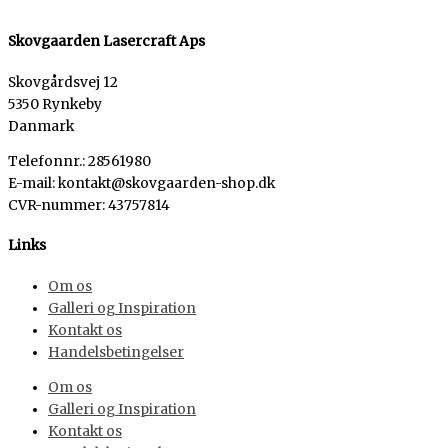
Skovgaarden Lasercraft Aps
Skovgårdsvej 12
5350 Rynkeby
Danmark
Telefonnr.: 28561980
E-mail: kontakt@skovgaarden-shop.dk
CVR-nummer
:
43757814
Links
Om os
Galleri og Inspiration
Kontakt os
Handelsbetingelser
Om os
Galleri og Inspiration
Kontakt os