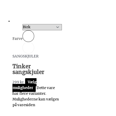
Farve
SANGSKJULER
Tinker
sangskjuler
299
kr.
Vælg
muligheder
Dette vare
har flere varianter.
Mulighederne kan vælges
på varesiden