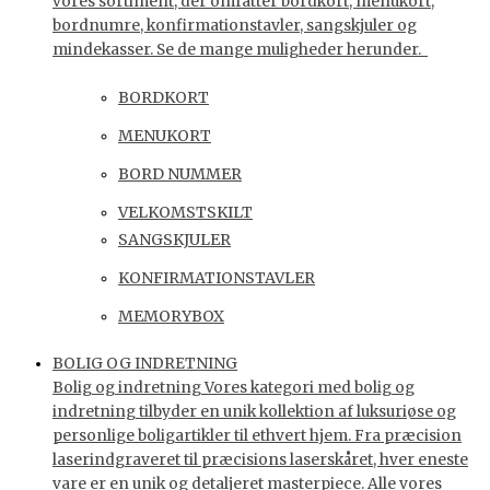
vores sortiment, der omfatter bordkort, menukort,
bordnumre, konfirmationstavler, sangskjuler og
mindekasser. Se de mange muligheder herunder.
BORDKORT
MENUKORT
BORD NUMMER
VELKOMSTSKILT
SANGSKJULER
KONFIRMATIONSTAVLER
MEMORYBOX
BOLIG OG INDRETNING
Bolig og indretning Vores kategori med bolig og
indretning tilbyder en unik kollektion af luksuriøse og
personlige boligartikler til ethvert hjem. Fra præcision
laserindgraveret til præcisions laserskåret, hver eneste
vare er en unik og detaljeret masterpiece. Alle vores