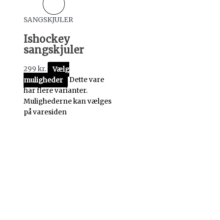
SANGSKJULER
Ishockey
sangskjuler
299
kr.
Vælg
muligheder
Dette vare
har flere varianter.
Mulighederne kan vælges
på varesiden