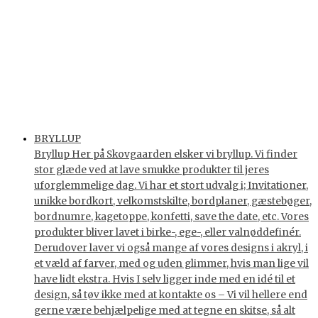
BRYLLUP
Bryllup Her på Skovgaarden elsker vi bryllup. Vi finder
stor glæde ved at lave smukke produkter til jeres
uforglemmelige dag. Vi har et stort udvalg i; Invitationer,
unikke bordkort, velkomstskilte, bordplaner, gæstebøger,
bordnumre, kagetoppe, konfetti, save the date, etc. Vores
produkter bliver lavet i birke-, ege-, eller valnøddefinér.
Derudover laver vi også mange af vores designs i akryl, i
et væld af farver, med og uden glimmer, hvis man lige vil
have lidt ekstra. Hvis I selv ligger inde med en idé til et
design, så tøv ikke med at kontakte os – Vi vil hellere end
gerne være behjælpelige med at tegne en skitse, så alt