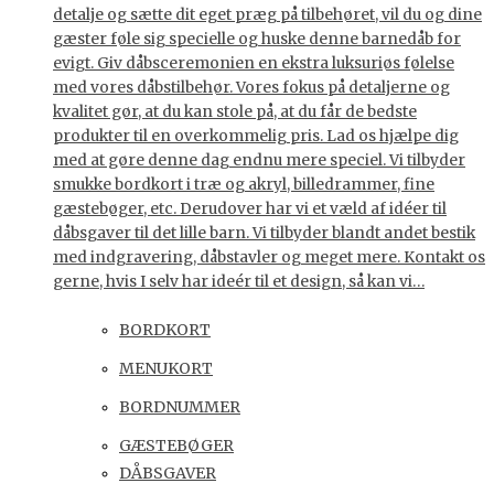
detalje og sætte dit eget præg på tilbehøret, vil du og dine
gæster føle sig specielle og huske denne barnedåb for
evigt. Giv dåbsceremonien en ekstra luksuriøs følelse
med vores dåbstilbehør. Vores fokus på detaljerne og
kvalitet gør, at du kan stole på, at du får de bedste
produkter til en overkommelig pris. Lad os hjælpe dig
med at gøre denne dag endnu mere speciel. Vi tilbyder
smukke bordkort i træ og akryl, billedrammer, fine
gæstebøger, etc. Derudover har vi et væld af idéer til
dåbsgaver til det lille barn. Vi tilbyder blandt andet bestik
med indgravering, dåbstavler og meget mere. Kontakt os
gerne, hvis I selv har ideér til et design, så kan vi…
BORDKORT
MENUKORT
BORDNUMMER
GÆSTEBØGER
DÅBSGAVER