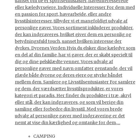
uanset om de er sportsentusiaster, haveinteresserede
eller kæledyrsejere. Individuelle Interesser For dem med
en passion for sport, havearbejde, eller andre
livsstilsinteresser, tilbyder vi et mangfoldigt udvalg af
personlige gaver. Vores sortiment inkluderer produkter,
der kan indgraveres, hvilket giver dem en personlig og
betydningsfuld touch, uanset hvilken interesse der
dyrkes. Dyrenes Verden Hvis du elsker dine kæledyr som
en del af din familie, har vi gaver, der er skabt specielt til
dig og dine pelsklædte venner. Vores udvalg af
personlige gaver med navn omfatter genstande, der vil
glæde både dyrene og deres ejere og styrke båndet
mellem dem. Samlere og Livsstilsentusiaster For samlere
og dem, der værdsætter livsstilsprodukter, er vores
kategori et paradis. Her finder du produkter i træ, akryl
eller stål, der kan indgraveres, og som vil berige din
samling eller forbedre din livsstil. Med vores brede
udvalg af personlige gaver med indgravering er det
nemt at vise din kærlighed og omtanke for dem,…
CAMPING