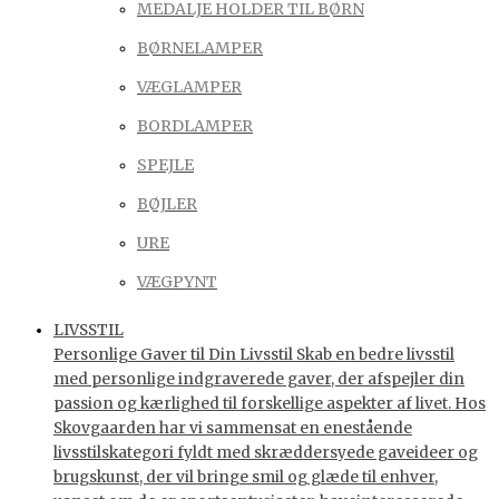
MEDALJE HOLDER TIL BØRN
BØRNELAMPER
VÆGLAMPER
BORDLAMPER
SPEJLE
BØJLER
URE
VÆGPYNT
LIVSSTIL
Personlige Gaver til Din Livsstil Skab en bedre livsstil
med personlige indgraverede gaver, der afspejler din
passion og kærlighed til forskellige aspekter af livet. Hos
Skovgaarden har vi sammensat en enestående
livsstilskategori fyldt med skræddersyede gaveideer og
brugskunst, der vil bringe smil og glæde til enhver,