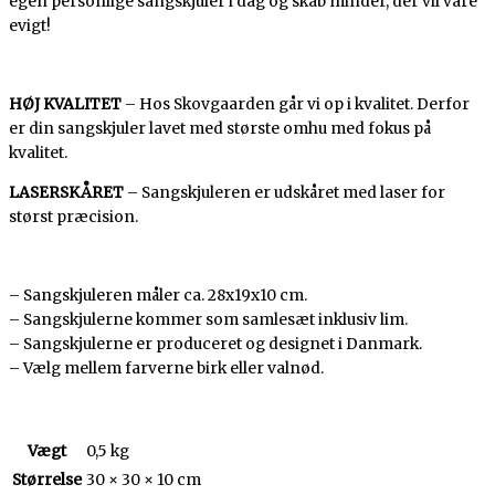
egen personlige sangskjuler i dag og skab minder, der vil vare
evigt!
HØJ KVALITET
– Hos Skovgaarden går vi op i kvalitet. Derfor
er din sangskjuler lavet med største omhu med fokus på
kvalitet.
LASERSKÅRET
– Sangskjuleren er udskåret med laser for
størst præcision.
– Sangskjuleren måler ca. 28x19x10 cm.
– Sangskjulerne kommer som samlesæt inklusiv lim.
– Sangskjulerne er produceret og designet i Danmark.
– Vælg mellem farverne birk eller valnød.
Vægt
0,5 kg
Størrelse
30 × 30 × 10 cm