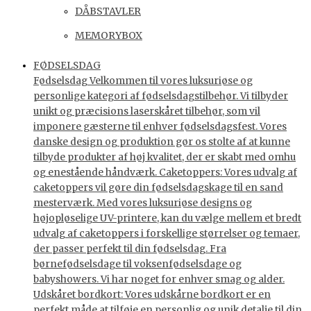
DÅBSTAVLER
MEMORYBOX
FØDSELSDAG
Fødselsdag Velkommen til vores luksuriøse og
personlige kategori af fødselsdagstilbehør. Vi tilbyder
unikt og præcisions laserskåret tilbehør, som vil
imponere gæsterne til enhver fødselsdagsfest. Vores
danske design og produktion gør os stolte af at kunne
tilbyde produkter af høj kvalitet, der er skabt med omhu
og enestående håndværk. Caketoppers: Vores udvalg af
caketoppers vil gøre din fødselsdagskage til en sand
mesterværk. Med vores luksuriøse designs og
højopløselige UV-printere, kan du vælge mellem et bredt
udvalg af caketoppers i forskellige størrelser og temaer,
der passer perfekt til din fødselsdag. Fra
børnefødselsdage til voksenfødselsdage og
babyshowers. Vi har noget for enhver smag og alder.
Udskåret bordkort: Vores udskårne bordkort er en
perfekt måde at tilføje en personlig og unik detalje til din