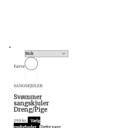
Farve
SANGSKJULER
Svømmer
sangskjuler
Dreng/Pige
299
kr.
Vælg
muligheder
Dette vare