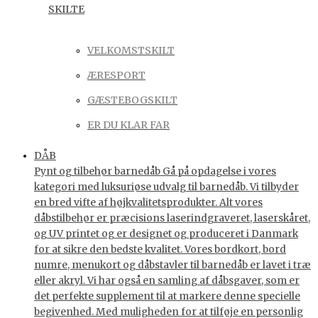
SKILTE
VELKOMSTSKILT
ÆRESPORT
GÆSTEBOGSKILT
ER DU KLAR FAR
DÅB
Pynt og tilbehør barnedåb Gå på opdagelse i vores
kategori med luksuriøse udvalg til barnedåb. Vi tilbyder
en bred vifte af højkvalitetsprodukter. Alt vores
dåbstilbehør er præcisions laserindgraveret, laserskåret,
og UV printet og er designet og produceret i Danmark
for at sikre den bedste kvalitet. Vores bordkort, bord
numre, menukort og dåbstavler til barnedåb er lavet i træ
eller akryl. Vi har også en samling af dåbsgaver, som er
det perfekte supplement til at markere denne specielle
begivenhed. Med muligheden for at tilføje en personlig