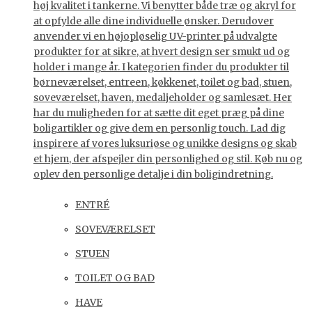
høj kvalitet i tankerne. Vi benytter både træ og akryl for
at opfylde alle dine individuelle ønsker. Derudover
anvender vi en højopløselig UV-printer på udvalgte
produkter for at sikre, at hvert design ser smukt ud og
holder i mange år. I kategorien finder du produkter til
børneværelset, entreen, køkkenet, toilet og bad, stuen,
soveværelset, haven, medaljeholder og samlesæt. Her
har du muligheden for at sætte dit eget præg på dine
boligartikler og give dem en personlig touch. Lad dig
inspirere af vores luksuriøse og unikke designs og skab
et hjem, der afspejler din personlighed og stil. Køb nu og
oplev den personlige detalje i din boligindretning.
ENTRÉ
SOVEVÆRELSET
STUEN
TOILET OG BAD
HAVE