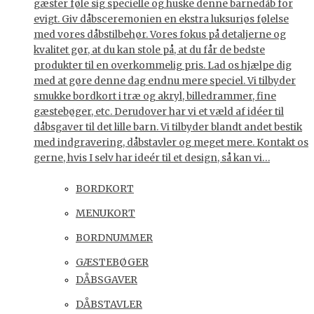
gæster føle sig specielle og huske denne barnedåb for
evigt. Giv dåbsceremonien en ekstra luksuriøs følelse
med vores dåbstilbehør. Vores fokus på detaljerne og
kvalitet gør, at du kan stole på, at du får de bedste
produkter til en overkommelig pris. Lad os hjælpe dig
med at gøre denne dag endnu mere speciel. Vi tilbyder
smukke bordkort i træ og akryl, billedrammer, fine
gæstebøger, etc. Derudover har vi et væld af idéer til
dåbsgaver til det lille barn. Vi tilbyder blandt andet bestik
med indgravering, dåbstavler og meget mere. Kontakt os
gerne, hvis I selv har ideér til et design, så kan vi…
BORDKORT
MENUKORT
BORDNUMMER
GÆSTEBØGER
DÅBSGAVER
DÅBSTAVLER