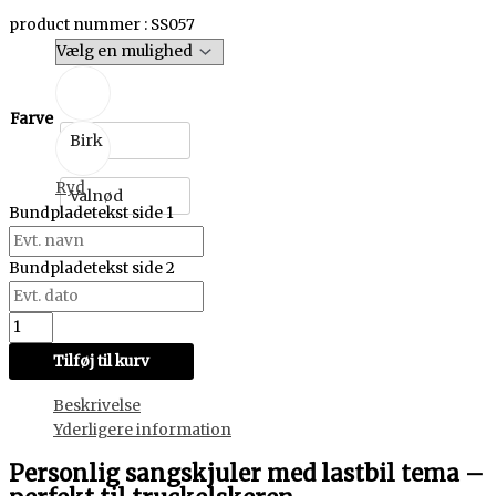
product nummer : SS057
Farve
Birk
Ryd
Valnød
Bundpladetekst side 1
Bundpladetekst side 2
Tilføj til kurv
Beskrivelse
Yderligere information
Personlig sangskjuler med lastbil tema –