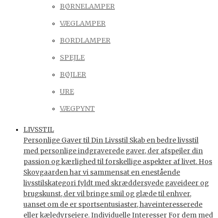
BØRNELAMPER
VÆGLAMPER
BORDLAMPER
SPEJLE
BØJLER
URE
VÆGPYNT
LIVSSTIL
Personlige Gaver til Din Livsstil Skab en bedre livsstil
med personlige indgraverede gaver, der afspejler din
passion og kærlighed til forskellige aspekter af livet. Hos
Skovgaarden har vi sammensat en enestående
livsstilskategori fyldt med skræddersyede gaveideer og
brugskunst, der vil bringe smil og glæde til enhver,
uanset om de er sportsentusiaster, haveinteresserede
eller kæledyrsejere. Individuelle Interesser For dem med