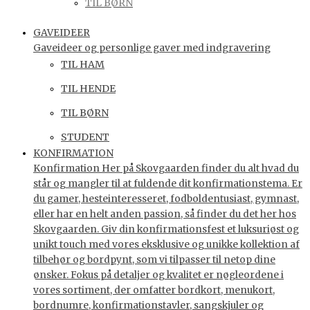
TIL BØRN
GAVEIDEER
Gaveideer og personlige gaver med indgravering
TIL HAM
TIL HENDE
TIL BØRN
STUDENT
KONFIRMATION
Konfirmation Her på Skovgaarden finder du alt hvad du
står og mangler til at fuldende dit konfirmationstema. Er
du gamer, hesteinteresseret, fodboldentusiast, gymnast,
eller har en helt anden passion, så finder du det her hos
Skovgaarden. Giv din konfirmationsfest et luksuriøst og
unikt touch med vores eksklusive og unikke kollektion af
tilbehør og bordpynt, som vi tilpasser til netop dine
ønsker. Fokus på detaljer og kvalitet er nøgleordene i
vores sortiment, der omfatter bordkort, menukort,
bordnumre, konfirmationstavler, sangskjuler og