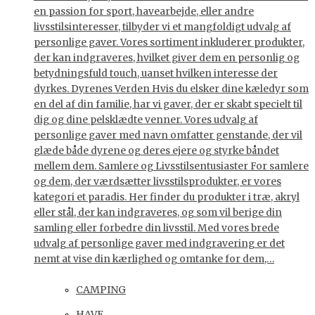
en passion for sport, havearbejde, eller andre
livsstilsinteresser, tilbyder vi et mangfoldigt udvalg af
personlige gaver. Vores sortiment inkluderer produkter,
der kan indgraveres, hvilket giver dem en personlig og
betydningsfuld touch, uanset hvilken interesse der
dyrkes. Dyrenes Verden Hvis du elsker dine kæledyr som
en del af din familie, har vi gaver, der er skabt specielt til
dig og dine pelsklædte venner. Vores udvalg af
personlige gaver med navn omfatter genstande, der vil
glæde både dyrene og deres ejere og styrke båndet
mellem dem. Samlere og Livsstilsentusiaster For samlere
og dem, der værdsætter livsstilsprodukter, er vores
kategori et paradis. Her finder du produkter i træ, akryl
eller stål, der kan indgraveres, og som vil berige din
samling eller forbedre din livsstil. Med vores brede
udvalg af personlige gaver med indgravering er det
nemt at vise din kærlighed og omtanke for dem,…
CAMPING
HAVE