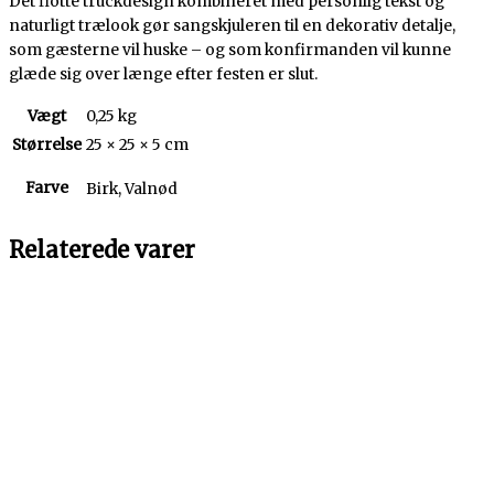
Det flotte truckdesign kombineret med personlig tekst og
naturligt trælook gør sangskjuleren til en dekorativ detalje,
som gæsterne vil huske – og som konfirmanden vil kunne
glæde sig over længe efter festen er slut.
Vægt
0,25 kg
Størrelse
25 × 25 × 5 cm
Farve
Birk, Valnød
Relaterede varer