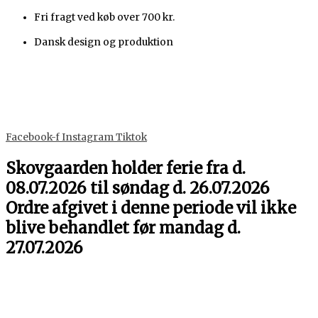
Gå
Sangskjuler
Dette
Dette
Dette
Dette
Fri fragt ved køb over 700 kr.
til
-
vare
vare
vare
vare
indholdet
Lastbil
har
har
har
har
Dansk design og produktion
antal
flere
flere
flere
flere
varianter.
varianter.
varianter.
varianter.
Mulighederne
Mulighederne
Mulighederne
Mulighederne
kan
kan
kan
kan
vælges
vælges
vælges
vælges
på
på
på
på
Facebook-f
Instagram
Tiktok
varesiden
varesiden
varesiden
varesiden
Skovgaarden holder ferie fra d.
08.07.2026 til søndag d. 26.07.2026
Ordre afgivet i denne periode vil ikke
blive behandlet før mandag d.
27.07.2026