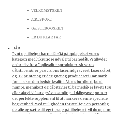
VELKOMSTSKILT
ÆRESPORT
GÆSTEBOGSKILT
ER DU KLAR FAR
DÅB
Pynt og tilbehør barnedåb Gå på opdagelse i vores
kategori med luksuriøse udvalg til barnedåb. Vi tilbyder
en bred vifte af højkvalitetsprodukter. Alt vores
dåbstilbehør er præcisions laserindgraveret, laserskåret,
og UV printet og er designet og produceret i Danmark
for at sikre den bedste kvalitet. Vores bordkort, bord
numre, menukort og dåbstavler til barnedåb er lavet i træ
eller akryl. Vi har også en samling af dåbsgaver, som er
det perfekte supplement til at markere denne specielle
begivenhed. Med muligheden for at tilføje en personlig
detalje og sætte dit eget præg på tilbehøret, vil du og dine