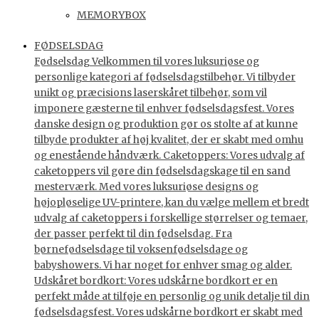
MEMORYBOX
FØDSELSDAG
Fødselsdag Velkommen til vores luksuriøse og
personlige kategori af fødselsdagstilbehør. Vi tilbyder
unikt og præcisions laserskåret tilbehør, som vil
imponere gæsterne til enhver fødselsdagsfest. Vores
danske design og produktion gør os stolte af at kunne
tilbyde produkter af høj kvalitet, der er skabt med omhu
og enestående håndværk. Caketoppers: Vores udvalg af
caketoppers vil gøre din fødselsdagskage til en sand
mesterværk. Med vores luksuriøse designs og
højopløselige UV-printere, kan du vælge mellem et bredt
udvalg af caketoppers i forskellige størrelser og temaer,
der passer perfekt til din fødselsdag. Fra
børnefødselsdage til voksenfødselsdage og
babyshowers. Vi har noget for enhver smag og alder.
Udskåret bordkort: Vores udskårne bordkort er en
perfekt måde at tilføje en personlig og unik detalje til din
fødselsdagsfest. Vores udskårne bordkort er skabt med