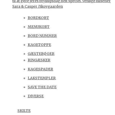
til at gøre jeres bryllupsdag helt speciel. Venlige hilsener
Sara & Casper /Skovgaarden
BORDKORT
MENUKORT
BORD NUMMER
KAGETOPPE
GÆSTEBØGER
RINGÆSKER
KAGESPADER
LAKSTEMPLER
SAVE THE DATE
DIVERSE
SKILTE