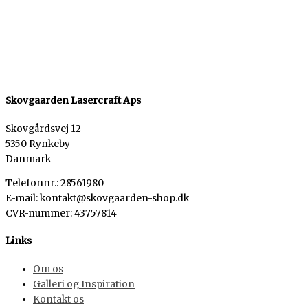
Skovgaarden Lasercraft Aps
Skovgårdsvej 12
5350 Rynkeby
Danmark
Telefonnr.: 28561980
E-mail: kontakt@skovgaarden-shop.dk
CVR-nummer
:
43757814
Links
Om os
Galleri og Inspiration
Kontakt os