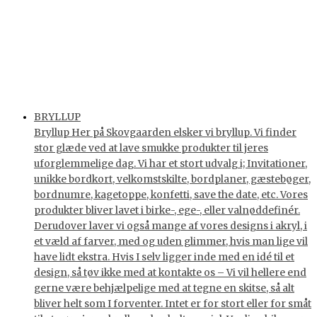
BRYLLUP
Bryllup Her på Skovgaarden elsker vi bryllup. Vi finder
stor glæde ved at lave smukke produkter til jeres
uforglemmelige dag. Vi har et stort udvalg i; Invitationer,
unikke bordkort, velkomstskilte, bordplaner, gæstebøger,
bordnumre, kagetoppe, konfetti, save the date, etc. Vores
produkter bliver lavet i birke-, ege-, eller valnøddefinér.
Derudover laver vi også mange af vores designs i akryl, i
et væld af farver, med og uden glimmer, hvis man lige vil
have lidt ekstra. Hvis I selv ligger inde med en idé til et
design, så tøv ikke med at kontakte os – Vi vil hellere end
gerne være behjælpelige med at tegne en skitse, så alt
bliver helt som I forventer. Intet er for stort eller for småt