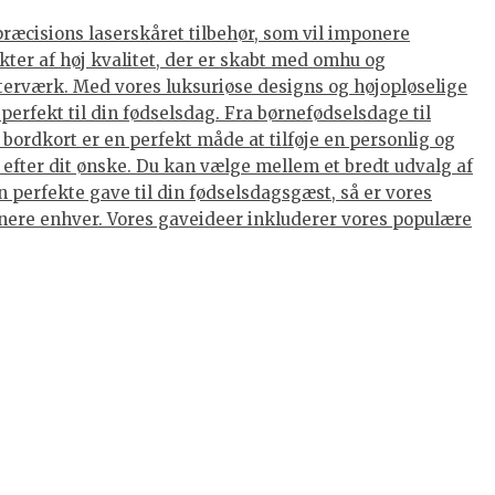
præcisions laserskåret tilbehør, som vil imponere
kter af høj kvalitet, der er skabt med omhu og
terværk. Med vores luksuriøse designs og højopløselige
perfekt til din fødselsdag. Fra børnefødselsdage til
ordkort er en perfekt måde at tilføje en personlig og
 efter dit ønske. Du kan vælge mellem et bredt udvalg af
 perfekte gave til din fødselsdagsgæst, så er vores
ponere enhver. Vores gaveideer inkluderer vores populære