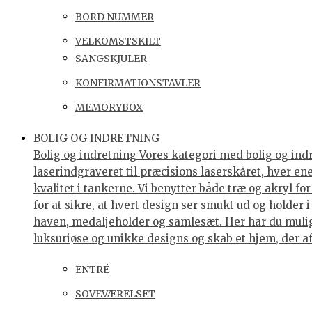
BORD NUMMER
VELKOMSTSKILT
SANGSKJULER
KONFIRMATIONSTAVLER
MEMORYBOX
BOLIG OG INDRETNING
Bolig og indretning Vores kategori med bolig og indre
laserindgraveret til præcisions laserskåret, hver e
kvalitet i tankerne. Vi benytter både træ og akryl f
for at sikre, at hvert design ser smukt ud og holder 
haven, medaljeholder og samlesæt. Her har du muligh
luksuriøse og unikke designs og skab et hjem, der af
ENTRÉ
SOVEVÆRELSET