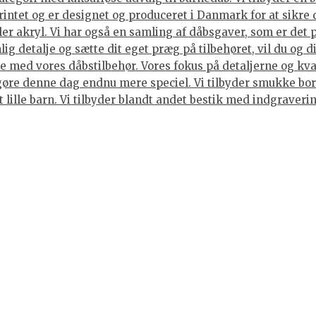
rintet og er designet og produceret i Danmark for at sikre 
ller akryl. Vi har også en samling af dåbsgaver, som er det
ig detalje og sætte dit eget præg på tilbehøret, vil du og 
 med vores dåbstilbehør. Vores fokus på detaljerne og kvali
gøre denne dag endnu mere speciel. Vi tilbyder smukke bord
et lille barn. Vi tilbyder blandt andet bestik med indgraver