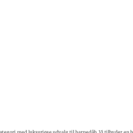
tegori med luksuriøse udvalg til barnedåb. Vi tilbyder en br