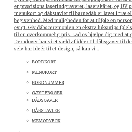
er præcisions laserindgraveret, laserskåret, og UV p
menukort og dåbstavler til barnedåb er lavet i træ e
begivenhed. Med muligheden for at tilføje en personl
evigt. Giv dåbsceremonien en ekstra luksuriøs følelse
til en overkommelig pris. Lad os hjælpe dig med at 
Derudover har vi et væld af idéer til dåbsgaver til d
selv har ideér til et design, så kan vi…
BORDKORT
MENUKORT
BORDNUMMER
GÆSTEBØGER
DÅBSGAVER
DÅBSTAVLER
MEMORYBOX