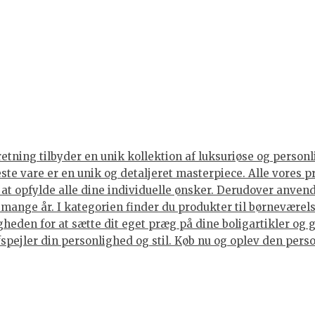
tning tilbyder en unik kollektion af luksuriøse og personli
neste vare er en unik og detaljeret masterpiece. Alle vore
or at opfylde alle dine individuelle ønsker. Derudover anve
i mange år. I kategorien finder du produkter til børneværels
eden for at sætte dit eget præg på dine boligartikler og g
spejler din personlighed og stil. Køb nu og oplev den person