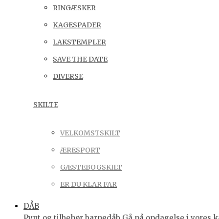
RINGÆSKER
KAGESPADER
LAKSTEMPLER
SAVE THE DATE
DIVERSE
SKILTE
VELKOMSTSKILT
ÆRESPORT
GÆSTEBOGSKILT
ER DU KLAR FAR
DÅB
Pynt og tilbehør barnedåb Gå på opdagelse i vores ka