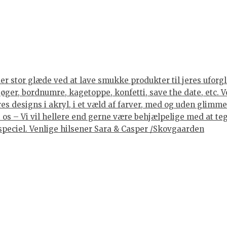
er stor glæde ved at lave smukke produkter til jeres uforgle
er, bordnumre, kagetoppe, konfetti, save the date, etc. Vore
 designs i akryl, i et væld af farver, med og uden glimmer, 
os – Vi vil hellere end gerne være behjælpelige med at tegne
lt speciel. Venlige hilsener Sara & Casper /Skovgaarden