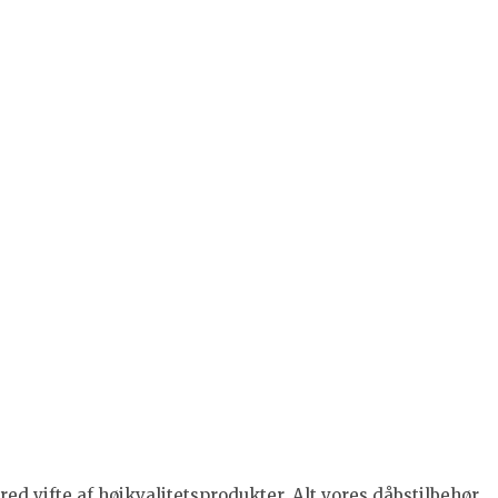
ed vifte af højkvalitetsprodukter. Alt vores dåbstilbehør