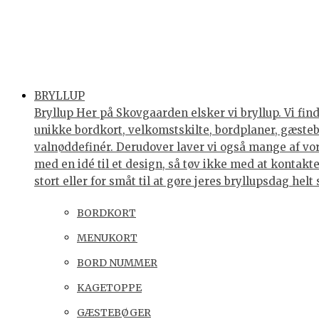
BRYLLUP
Bryllup Her på Skovgaarden elsker vi bryllup. Vi find
unikke bordkort, velkomstskilte, bordplaner, gæstebøg
valnøddefinér. Derudover laver vi også mange af vores
med en idé til et design, så tøv ikke med at kontakte 
stort eller for småt til at gøre jeres bryllupsdag he
BORDKORT
MENUKORT
BORD NUMMER
KAGETOPPE
GÆSTEBØGER