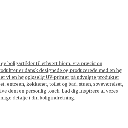
ge boligartikler til ethvert hjem. Fra præcision
s produkter er dansk designede og producerede med en høj
nder vi en højopløselig UV-printer på udvalgte produkter
et, entreen, køkkenet, toilet og bad, stuen, soveværelset,
ive dem en personlig touch. Lad dig inspirere af vores
lige detalje i din boligindretning.