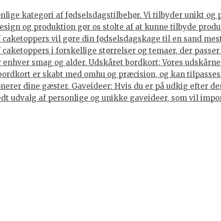
ige kategori af fødselsdagstilbehør. Vi tilbyder unikt og 
sign og produktion gør os stolte af at kunne tilbyde produ
caketoppers vil gøre din fødselsdagskage til en sand mes
caketoppers i forskellige størrelser og temaer, der passer 
enhver smag og alder. Udskåret bordkort: Vores udskårne b
 bordkort er skabt med omhu og præcision, og kan tilpasses
nerer dine gæster. Gaveideer: Hvis du er på udkig efter den
 bredt udvalg af personlige og unikke gaveideer, som vil im