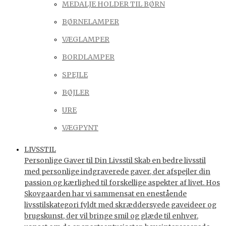
MEDALJE HOLDER TIL BØRN
BØRNELAMPER
VÆGLAMPER
BORDLAMPER
SPEJLE
BØJLER
URE
VÆGPYNT
LIVSSTIL
Personlige Gaver til Din Livsstil Skab en bedre livsstil
med personlige indgraverede gaver, der afspejler din
passion og kærlighed til forskellige aspekter af livet. Hos
Skovgaarden har vi sammensat en enestående
livsstilskategori fyldt med skræddersyede gaveideer og
brugskunst, der vil bringe smil og glæde til enhver,