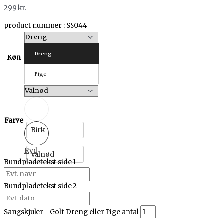
299
kr.
product nummer : SS044
Dreng
Køn
Pige
Farve
Birk
Ryd
Valnød
Bundpladetekst side 1
Bundpladetekst side 2
Sangskjuler - Golf Dreng eller Pige antal