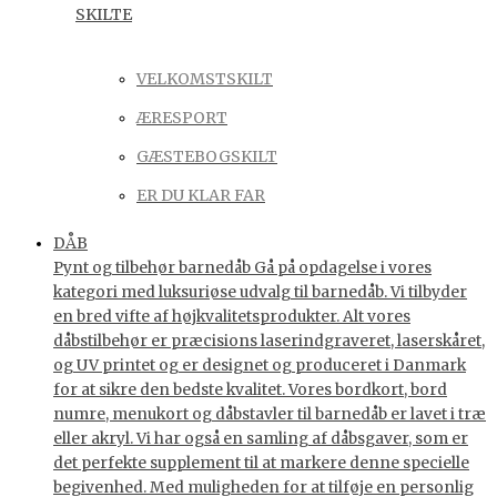
SKILTE
VELKOMSTSKILT
ÆRESPORT
GÆSTEBOGSKILT
ER DU KLAR FAR
DÅB
Pynt og tilbehør barnedåb Gå på opdagelse i vores
kategori med luksuriøse udvalg til barnedåb. Vi tilbyder
en bred vifte af højkvalitetsprodukter. Alt vores
dåbstilbehør er præcisions laserindgraveret, laserskåret,
og UV printet og er designet og produceret i Danmark
for at sikre den bedste kvalitet. Vores bordkort, bord
numre, menukort og dåbstavler til barnedåb er lavet i træ
eller akryl. Vi har også en samling af dåbsgaver, som er
det perfekte supplement til at markere denne specielle
begivenhed. Med muligheden for at tilføje en personlig