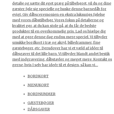
detalje og sætte dit eget præg på tilbehøret, vil du og dine
gæster føle sig specielle og huske denne barnedåb for
evigt. Giv dåbsceremonien en ekstra luksuriøs følelse
med vores dåbstilbehør. Vores fokus på detaljerne og
kvalitet gør, at du kan stole på, at du får de bedste
produkter til en overkommelig pris. Lad os hjælpe dig
med at gøre denne dag endnu mere speciel. Vi tilbyder
smukke bordkort i træ og akryl, billedrammer, fine
gæstebøger, etc. Derudover har vi et væld af idéer til
dåbsgaver til det lille barn. Vi tilbyder blandt andet bestik
med indgravering, dåbstavler og meget mere. Kontakt os
gerne, hvis I selv har ideér til et design, så kan vi…
BORDKORT
MENUKORT
BORDNUMMER
GÆSTEBØGER
DÅBSGAVER