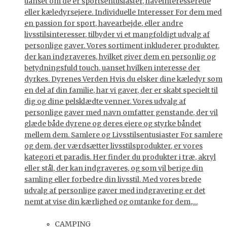
uanset om de er sportsentusiaster, haveinteresserede
eller kæledyrsejere. Individuelle Interesser For dem med
en passion for sport, havearbejde, eller andre
livsstilsinteresser, tilbyder vi et mangfoldigt udvalg af
personlige gaver. Vores sortiment inkluderer produkter,
der kan indgraveres, hvilket giver dem en personlig og
betydningsfuld touch, uanset hvilken interesse der
dyrkes. Dyrenes Verden Hvis du elsker dine kæledyr som
en del af din familie, har vi gaver, der er skabt specielt til
dig og dine pelsklædte venner. Vores udvalg af
personlige gaver med navn omfatter genstande, der vil
glæde både dyrene og deres ejere og styrke båndet
mellem dem. Samlere og Livsstilsentusiaster For samlere
og dem, der værdsætter livsstilsprodukter, er vores
kategori et paradis. Her finder du produkter i træ, akryl
eller stål, der kan indgraveres, og som vil berige din
samling eller forbedre din livsstil. Med vores brede
udvalg af personlige gaver med indgravering er det
nemt at vise din kærlighed og omtanke for dem,…
CAMPING