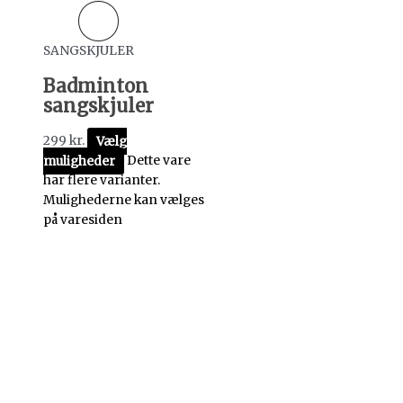
SANGSKJULER
Badminton
sangskjuler
299
kr.
Vælg
muligheder
Dette vare
har flere varianter.
Mulighederne kan vælges
på varesiden