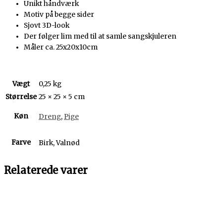
Unikt håndværk
Motiv på begge sider
Sjovt 3D-look
Der følger lim med til at samle sangskjuleren
Måler ca. 25x20x10cm
Vægt
0,25 kg
Størrelse
25 × 25 × 5 cm
Køn
Dreng
,
Pige
Farve
Birk, Valnød
Relaterede varer