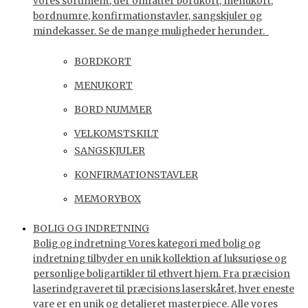
vores sortiment, der omfatter bordkort, menukort,
bordnumre, konfirmationstavler, sangskjuler og
mindekasser. Se de mange muligheder herunder.
BORDKORT
MENUKORT
BORD NUMMER
VELKOMSTSKILT
SANGSKJULER
KONFIRMATIONSTAVLER
MEMORYBOX
BOLIG OG INDRETNING
Bolig og indretning Vores kategori med bolig og
indretning tilbyder en unik kollektion af luksuriøse og
personlige boligartikler til ethvert hjem. Fra præcision
laserindgraveret til præcisions laserskåret, hver eneste
vare er en unik og detaljeret masterpiece. Alle vores