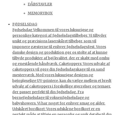
DÅBSTAVLER
MEMORYBOX
FØDSELSDAG
Fødselsdag Velkommen til vores luksuriøse og
personlige kategori af fødselsdagstilbehør. Vi tilbyder
unikt og præcisions laserskåret tilbehør, som vil
imponere gæsterne til enhver fødselsdagsfest. Vores
danske design og produktion gør os stolte af at kunne
tilbyde produkter af høj kvalitet, der er skabt med omhu
og enestående håndværk. Caketoppers: Vores udvalg af
caketoppers vil gøre din fødselsdagskage til en sand
mesterværk. Med vores luksuriøse designs og
højopløselige UV-printere, kan du vælge mellem et bredt
udvalg af caketoppers i forskellige størrelser og temaer,
der passer perfekt til din fødselsdag. Fra
børnefødselsdage til voksenfødselsdage og
babyshowers. Vi har noget for enhver smag og alder.
Udskåret bordkort: Vores udskårne bordkort er en
perfekt måde at tilføje en personlig og unik detalje til din