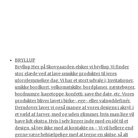
BRYLLUP
Bryllup Her på Skovgaarden elsker vi bryllup. Vi finder
stor glæde ved at lave smukke produkter til jeres
uforglemmelige dag. Vi har et stort udvalg i; Invitationer,
unikke bordkort, velkomstskilte, bordplaner, gæstebøger,
bordnumre, kagetoppe, konfetti, save the date, etc. Vores
produkter bliver lavet i birke-, ege-, eller valnøddefinér.
Derudover laver vi også mange af vores designs i akryl, i
et væld af farver, med og uden glimmer, hvis man lige vil
have lidt ekstra. Hvis I selv ligger inde med en idé til et
design, så tøv ikke med at kontakte os – Vi vil hellere end
gerne være behjælpelige med at tegne en skitse, så alt