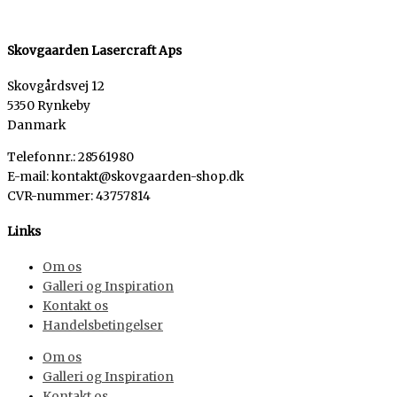
Skovgaarden Lasercraft Aps
Skovgårdsvej 12
5350 Rynkeby
Danmark
Telefonnr.: 28561980
E-mail: kontakt@skovgaarden-shop.dk
CVR-nummer
:
43757814
Links
Om os
Galleri og Inspiration
Kontakt os
Handelsbetingelser
Om os
Galleri og Inspiration
Kontakt os