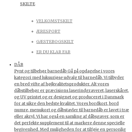
SKILTE
VELKOMSTSKILT
ÆRESPORT
GÆSTEBOGSKILT
ER DU KLAR FAR
DÅB
Pynt og tilbehør barnedåb Gå på opdagelse i vores
kategori med luksuriøse udvalg til barnedåb. Vi tilbyder
en bred vifte af højkvalitetsprodukter. Alt vores
dåbstilbehør er præcisions laserindgraveret, laserskåret,
og UV printet og er designet og produceret i Danmark
for at sikre den bedste kvalitet. Vores bordkort, bord
numre, menukort og dåbstavler til barnedåb er lavet i træ
eller akryl. Vi har også en samling af dåbsgaver, som er
det perfekte supplement til at markere denne specielle
begivenhed. Med muligheden for at tilføje en personlig