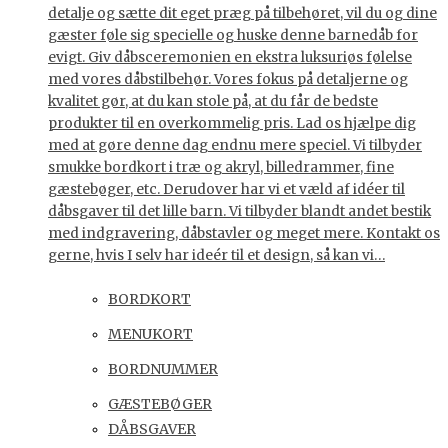
detalje og sætte dit eget præg på tilbehøret, vil du og dine
gæster føle sig specielle og huske denne barnedåb for
evigt. Giv dåbsceremonien en ekstra luksuriøs følelse
med vores dåbstilbehør. Vores fokus på detaljerne og
kvalitet gør, at du kan stole på, at du får de bedste
produkter til en overkommelig pris. Lad os hjælpe dig
med at gøre denne dag endnu mere speciel. Vi tilbyder
smukke bordkort i træ og akryl, billedrammer, fine
gæstebøger, etc. Derudover har vi et væld af idéer til
dåbsgaver til det lille barn. Vi tilbyder blandt andet bestik
med indgravering, dåbstavler og meget mere. Kontakt os
gerne, hvis I selv har ideér til et design, så kan vi…
BORDKORT
MENUKORT
BORDNUMMER
GÆSTEBØGER
DÅBSGAVER