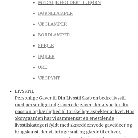
MEDALJE HOLDER TIL BØRN
BØRNELAMPER
VÆGLAMPER
BORDLAMPER
SPEJLE
BØJLER
URE
VÆGPYNT
LIVSSTIL
Personlige Gaver til Din Livsstil Skab en bedre livsstil
med personlige indgraverede gaver, der afspejler din
passion og kærlighed til forskellige aspekter af livet. Hos
Skovgaarden har vi sammensat en enestående
livsstilskategori fyldt med skræddersyede gaveideer og
brugskunst, der vil bringe smil og glæde til enhver,