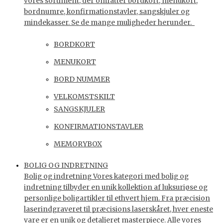
vores sortiment, der omfatter bordkort, menukort,
bordnumre, konfirmationstavler, sangskjuler og
mindekasser. Se de mange muligheder herunder.
BORDKORT
MENUKORT
BORD NUMMER
VELKOMSTSKILT
SANGSKJULER
KONFIRMATIONSTAVLER
MEMORYBOX
BOLIG OG INDRETNING
Bolig og indretning Vores kategori med bolig og
indretning tilbyder en unik kollektion af luksuriøse og
personlige boligartikler til ethvert hjem. Fra præcision
laserindgraveret til præcisions laserskåret, hver eneste
vare er en unik og detaljeret masterpiece. Alle vores