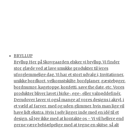
BRYLLUP
Bryllup Her på Skovgaarden elsker vi bryllup. Vi finder
stor glæde ved at lave smukke produkter til jeres
uforglemmelige dag. Vi har et stort udvalg i; Invitationer,
unikke bordkort, velkomstskilte, bordplaner, gæstebøger,
bordnumre, kagetoppe, konfetti, save the date, etc. Vores
produkter bliver lavet i birke-, ege-, eller valnøddefinér.
Derudover laver vi også mange af vores designs i akryl, i
et væld af farver, med og uden glimmer, hvis man lige vil
have lidt ekstra. Hvis I selv ligger inde med en idé til et
design, så tøv ikke med at kontakte os – Vi vil hellere end
gerne være behjælpelige med at tegne en skitse, så alt