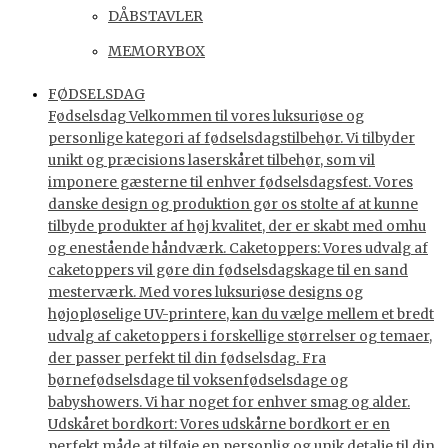
DÅBSTAVLER
MEMORYBOX
FØDSELSDAG
Fødselsdag Velkommen til vores luksuriøse og
personlige kategori af fødselsdagstilbehør. Vi tilbyder
unikt og præcisions laserskåret tilbehør, som vil
imponere gæsterne til enhver fødselsdagsfest. Vores
danske design og produktion gør os stolte af at kunne
tilbyde produkter af høj kvalitet, der er skabt med omhu
og enestående håndværk. Caketoppers: Vores udvalg af
caketoppers vil gøre din fødselsdagskage til en sand
mesterværk. Med vores luksuriøse designs og
højopløselige UV-printere, kan du vælge mellem et bredt
udvalg af caketoppers i forskellige størrelser og temaer,
der passer perfekt til din fødselsdag. Fra
børnefødselsdage til voksenfødselsdage og
babyshowers. Vi har noget for enhver smag og alder.
Udskåret bordkort: Vores udskårne bordkort er en
perfekt måde at tilføje en personlig og unik detalje til din