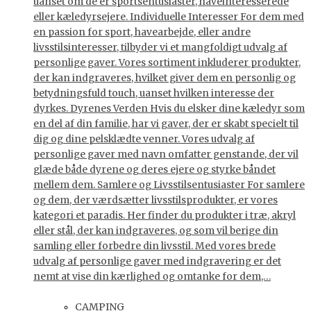
uanset om de er sportsentusiaster, haveinteresserede
eller kæledyrsejere. Individuelle Interesser For dem med
en passion for sport, havearbejde, eller andre
livsstilsinteresser, tilbyder vi et mangfoldigt udvalg af
personlige gaver. Vores sortiment inkluderer produkter,
der kan indgraveres, hvilket giver dem en personlig og
betydningsfuld touch, uanset hvilken interesse der
dyrkes. Dyrenes Verden Hvis du elsker dine kæledyr som
en del af din familie, har vi gaver, der er skabt specielt til
dig og dine pelsklædte venner. Vores udvalg af
personlige gaver med navn omfatter genstande, der vil
glæde både dyrene og deres ejere og styrke båndet
mellem dem. Samlere og Livsstilsentusiaster For samlere
og dem, der værdsætter livsstilsprodukter, er vores
kategori et paradis. Her finder du produkter i træ, akryl
eller stål, der kan indgraveres, og som vil berige din
samling eller forbedre din livsstil. Med vores brede
udvalg af personlige gaver med indgravering er det
nemt at vise din kærlighed og omtanke for dem,…
CAMPING