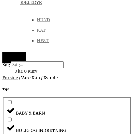
KÆLEDYR
HUND
KAT
HEST
Søg
0
kr.
0
Kurv
Forside
/ Vare Køn / Kvinde
Type
BABY & BARN
BOLIG OG INDRETNING