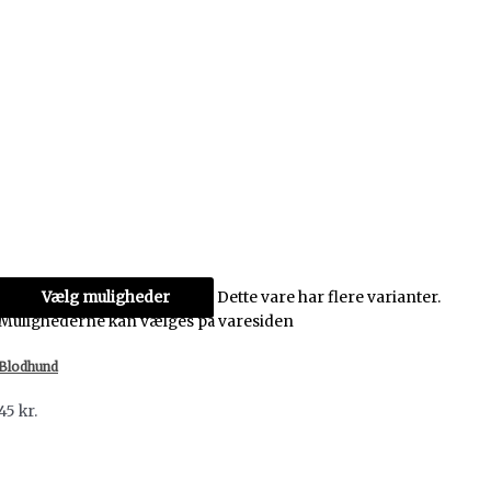
Vælg muligheder
Dette vare har flere varianter.
Mulighederne kan vælges på varesiden
Blodhund
45
kr.