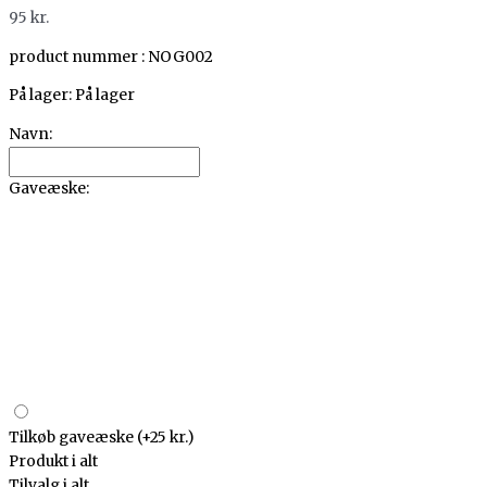
95
kr.
product nummer : NOG002
På lager:
På lager
Navn:
Gaveæske:
Tilkøb gaveæske
(+25 kr.)
Produkt i alt
Tilvalg i alt