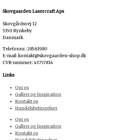
Skovgaarden Lasercraft Aps
Skovgårdsvej 12
5350 Rynkeby
Danmark
Telefonnr.: 28561980
E-mail: kontakt@skovgaarden-shop.dk
CVR-nummer
:
43757814
Links
Om os
Galleri og Inspiration
Kontakt os
Handelsbetingelser
Om os
Galleri og Inspiration
Kontakt os