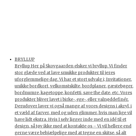
BRYLLUP
Bryllup Her på Skovgaarden elsker vi bryllup. Vi finder
stor glæde ved at lave smukke produkter til jeres
uforglemmelige dag. Vi har et stort udvalg i; Invitationer,
unikke bordkort, velkomstskilte, bordplaner, gæstebøger,
bordnumre, kagetoppe, konfetti, save the date, etc. Vores
produkter bliver lavet i birke-, ege-, eller valnøddefinér.
Derudover laver vi også mange af vores designs i akryl, i
et væld af farver, med og uden glimmer, hvis man lige vil
have lidt ekstra. Hvis I selv ligger inde med en idé til et
design, så tøv ikke med at kontakte os – Vi vil hellere end
gerne være behjælpelige med at tegne en skitse, så alt