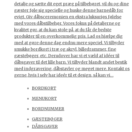
detalje og sætte dit eget præg på tilbehøret, vil du og dine
gæster føle sig specielle og huske denne barnedåb for
evigt. Giv dåbsceremonien en ekstra luksuriøs følelse
med vores dåbstilbehør. Vores fokus på detaljerne og
kvalitet gør, at du kan stole på, at du får de bedste
produkter til en overkommelig pris. Lad os hjælpe dig
med at gøre denne dag endnu mere speciel. Vi tilbyder
smukke bordkort i træ og akryl, billedrammer, fine
gæstebøger, etc. Derudover har vi et væld af idéer til
dåbsgaver til det lille barn. Vi tilbyder blandt andet bestik
med indgravering, dåbstavler og meget mere. Kontakt os
gerne, hvis I selv har ideér til et design, så kan vi…
BORDKORT
MENUKORT
BORDNUMMER
GÆSTEBØGER
DÅBSGAVER