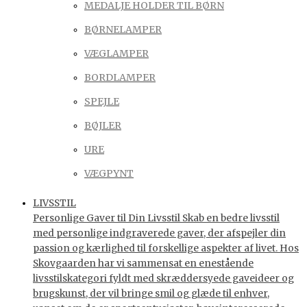
MEDALJE HOLDER TIL BØRN
BØRNELAMPER
VÆGLAMPER
BORDLAMPER
SPEJLE
BØJLER
URE
VÆGPYNT
LIVSSTIL
Personlige Gaver til Din Livsstil Skab en bedre livsstil
med personlige indgraverede gaver, der afspejler din
passion og kærlighed til forskellige aspekter af livet. Hos
Skovgaarden har vi sammensat en enestående
livsstilskategori fyldt med skræddersyede gaveideer og
brugskunst, der vil bringe smil og glæde til enhver,