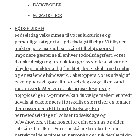
DÅBSTAVLER
MEMORYBOX
FØDSELSDAG
Fødselsdag Velkommen til vores luksuriøse og
personlige kategori af fødselsdagstilbehør. Vi tilbyder
unikt og præcisions laserskåret tilbehør, som vil
imponere gæsterne til enhver fødselsdagsfest. Vores
danske design og produktion gør os stolte af at kunne
tilbyde produkter af høj kvalitet, der er skabt med omhu
og enestående håndværk. Caketoppers: Vores udvalg af
caketoppers vil gøre din fødselsdagskage til en sand
mesterværk. Med vores luksuriøse designs og
højopløselige UV-printere, kan du vælge mellem et bredt
udvalg af caketoppers i forskellige størrelser og temaer,
der passer perfekt til din fødselsdag. Fra
børnefødselsdage til voksenfødselsdage og
babyshowers. Vi har noget for enhver smag og alder.
Udskåret bordkort: Vores udskårne bordkort er en
perfekt måde at tilføje en personlig og unik detalje til din