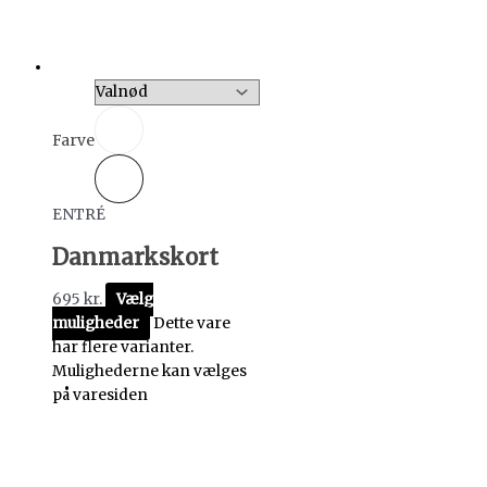
Farve
ENTRÉ
Danmarkskort
695
kr.
Vælg
muligheder
Dette vare
har flere varianter.
Mulighederne kan vælges
på varesiden