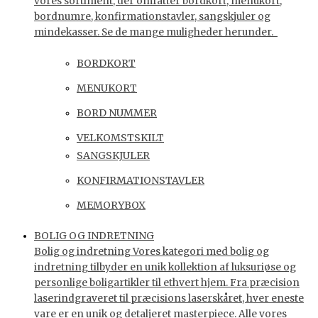
vores sortiment, der omfatter bordkort, menukort,
bordnumre, konfirmationstavler, sangskjuler og
mindekasser. Se de mange muligheder herunder.
BORDKORT
MENUKORT
BORD NUMMER
VELKOMSTSKILT
SANGSKJULER
KONFIRMATIONSTAVLER
MEMORYBOX
BOLIG OG INDRETNING
Bolig og indretning Vores kategori med bolig og
indretning tilbyder en unik kollektion af luksuriøse og
personlige boligartikler til ethvert hjem. Fra præcision
laserindgraveret til præcisions laserskåret, hver eneste
vare er en unik og detaljeret masterpiece. Alle vores