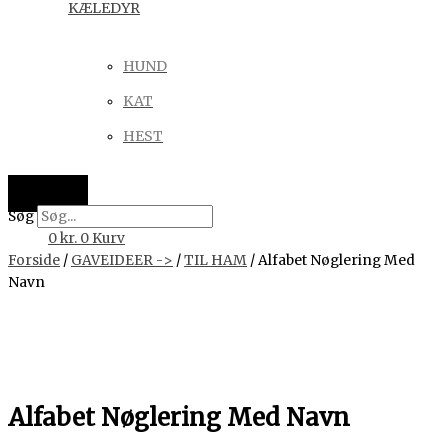
KÆLEDYR
HUND
KAT
HEST
Søg
0
kr.
0
Kurv
Forside
/
GAVEIDEER ->
/
TIL HAM
/ Alfabet Nøglering Med
Navn
Alfabet Nøglering Med Navn