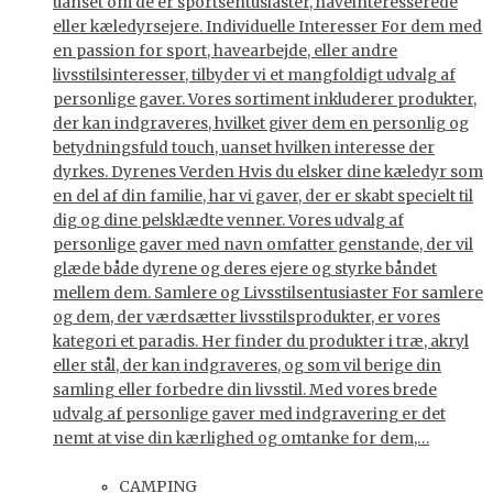
uanset om de er sportsentusiaster, haveinteresserede
eller kæledyrsejere. Individuelle Interesser For dem med
en passion for sport, havearbejde, eller andre
livsstilsinteresser, tilbyder vi et mangfoldigt udvalg af
personlige gaver. Vores sortiment inkluderer produkter,
der kan indgraveres, hvilket giver dem en personlig og
betydningsfuld touch, uanset hvilken interesse der
dyrkes. Dyrenes Verden Hvis du elsker dine kæledyr som
en del af din familie, har vi gaver, der er skabt specielt til
dig og dine pelsklædte venner. Vores udvalg af
personlige gaver med navn omfatter genstande, der vil
glæde både dyrene og deres ejere og styrke båndet
mellem dem. Samlere og Livsstilsentusiaster For samlere
og dem, der værdsætter livsstilsprodukter, er vores
kategori et paradis. Her finder du produkter i træ, akryl
eller stål, der kan indgraveres, og som vil berige din
samling eller forbedre din livsstil. Med vores brede
udvalg af personlige gaver med indgravering er det
nemt at vise din kærlighed og omtanke for dem,…
CAMPING