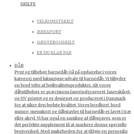
SKILTE
VELKOMSTSKILT
ÆRESPORT
GÆSTEBOGSKILT
ER DU KLAR FAR
DÅB
Pynt og tilbehør barnedåb Gå på opdagelse i vores
kategori med luksuriøse udvalg til barnedåb. Vi tilbyder
en bred vifte af højkvalitetsprodukter. Alt vores
dåbstilbehør er præcisions laserindgraveret, laserskåret,
og UV printet og er designet og produceret i Danmark
for at sikre den bedste kvalitet. Vores bordkort, bord
numre, menukort og dåbstavler til barnedåb er lavet i træ
eller akryl. Vi har også en samling af dåbsgaver, som er
det perfekte supplement til at markere denne specielle
begivenhed. Med muligheden for at tilføje en personlig