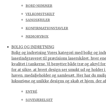
BORD NUMMER
VELKOMSTSKILT
SANGSKJULER
KONFIRMATIONSTAVLER
MEMORYBOX
BOLIG OG INDRETNING
Bolig og indretning Vores kategori med bolig og indre
laserindgraveret til præcisions laserskåret, hver e
kvalitet i tankerne. Vi benytter både træ og akryl f
for at sikre, at hvert design ser smukt ud og holder 
haven, medaljeholder og samlesæt. Her har du muligh
luksuriøse og unikke designs og skab et hjem, der af
ENTRÉ
SOVEVÆRELSET