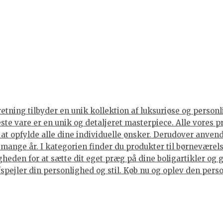
tning tilbyder en unik kollektion af luksuriøse og personli
neste vare er en unik og detaljeret masterpiece. Alle vore
or at opfylde alle dine individuelle ønsker. Derudover anve
i mange år. I kategorien finder du produkter til børneværels
eden for at sætte dit eget præg på dine boligartikler og g
spejler din personlighed og stil. Køb nu og oplev den person