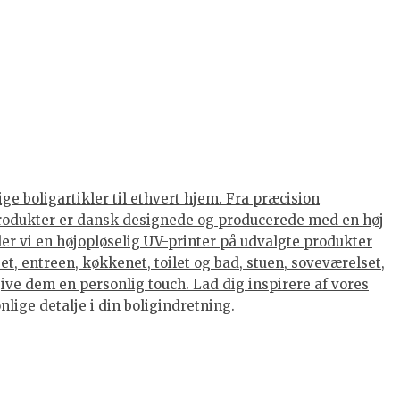
ge boligartikler til ethvert hjem. Fra præcision
s produkter er dansk designede og producerede med en høj
nder vi en højopløselig UV-printer på udvalgte produkter
et, entreen, køkkenet, toilet og bad, stuen, soveværelset,
ive dem en personlig touch. Lad dig inspirere af vores
lige detalje i din boligindretning.