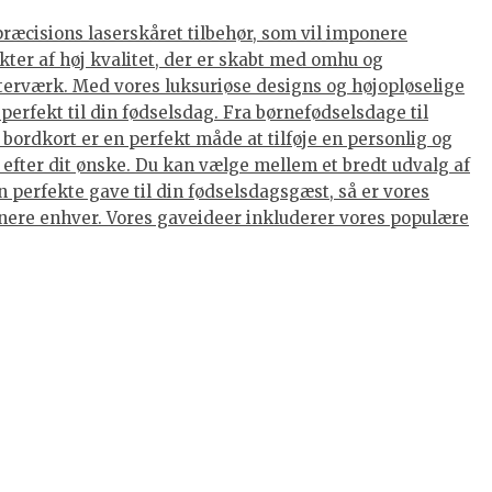
præcisions laserskåret tilbehør, som vil imponere
kter af høj kvalitet, der er skabt med omhu og
terværk. Med vores luksuriøse designs og højopløselige
perfekt til din fødselsdag. Fra børnefødselsdage til
ordkort er en perfekt måde at tilføje en personlig og
 efter dit ønske. Du kan vælge mellem et bredt udvalg af
 perfekte gave til din fødselsdagsgæst, så er vores
ponere enhver. Vores gaveideer inkluderer vores populære