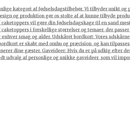
ige kategori af fødselsdagstilbehør. Vi tilbyder unikt og 
sign og produktion gør os stolte af at kunne tilbyde produ
caketoppers vil gøre din fødselsdagskage til en sand mes
caketoppers i forskellige størrelser og temaer, der passer 
enhver smag og alder. Udskåret bordkort: Vores udskårne b
 bordkort er skabt med omhu og præcision, og kan tilpasses
nerer dine gæster. Gaveideer: Hvis du er på udkig efter den
 bredt udvalg af personlige og unikke gaveideer, som vil im