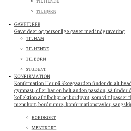
TIL HENDE
TIL BØRN
GAVEIDEER
Gaveideer og personlige gaver med indgravering
TIL HAM
TIL HENDE
TIL BØRN
STUDENT
KONFIRMATION
Konfirmation Her på Skovgaarden finder du alt hvad 
gymnast, eller har en helt anden passion, så finder
kollektion af tilbehør og bordpynt, som vi tilpasser 
menukort, bordnumre, konfirmationstavler, sangsk
BORDKORT
MENUKORT