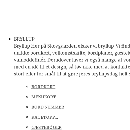
BRYLLUP
Bryllup Her på Skovgaarden elsker vi bryllup. Vi find
unikke bordkort, velkomstskilte, bordplaner, gæstebøg
valnøddefinér. Derudover laver vi også mange af vores
med en idé til et design, så tøv ikke med at kontakte 
stort eller for småt til at gøre jeres bryllupsdag he
BORDKORT
MENUKORT
BORD NUMMER
KAGETOPPE
GÆSTEBØGER