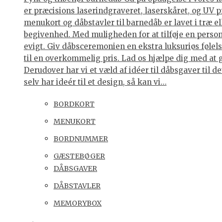
er præcisions laserindgraveret, laserskåret, og UV p
menukort og dåbstavler til barnedåb er lavet i træ e
begivenhed. Med muligheden for at tilføje en personl
evigt. Giv dåbsceremonien en ekstra luksuriøs følelse
til en overkommelig pris. Lad os hjælpe dig med at 
Derudover har vi et væld af idéer til dåbsgaver til d
selv har ideér til et design, så kan vi…
BORDKORT
MENUKORT
BORDNUMMER
GÆSTEBØGER
DÅBSGAVER
DÅBSTAVLER
MEMORYBOX