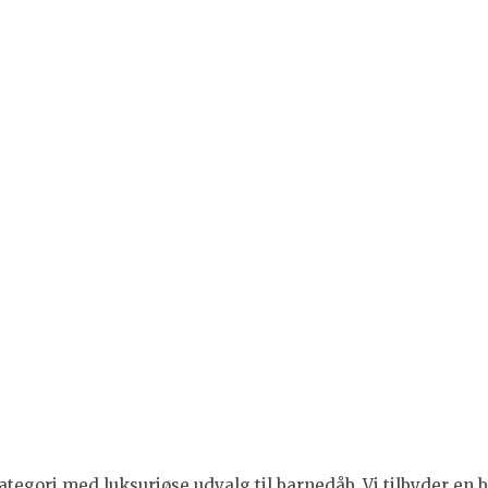
tegori med luksuriøse udvalg til barnedåb. Vi tilbyder en br