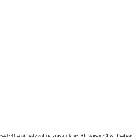
ed vifte af højkvalitetsprodukter. Alt vores dåbstilbehør