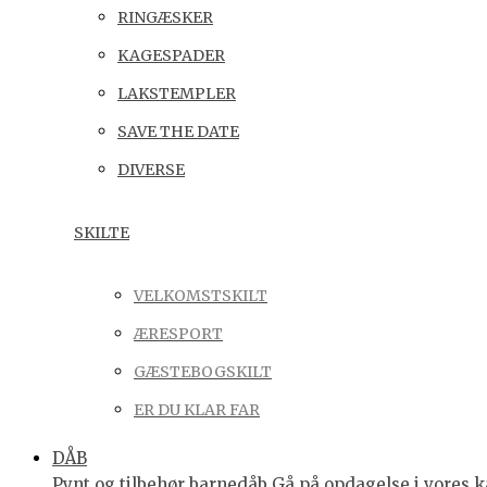
RINGÆSKER
KAGESPADER
LAKSTEMPLER
SAVE THE DATE
DIVERSE
SKILTE
VELKOMSTSKILT
ÆRESPORT
GÆSTEBOGSKILT
ER DU KLAR FAR
DÅB
Pynt og tilbehør barnedåb Gå på opdagelse i vores ka