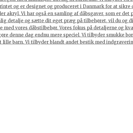
rintet og er designet og produceret i Danmark for at sikre 
ller akryl. Vi har også en samling af dåbsgaver, som er det
ig detalje og sætte dit eget præg på tilbehøret, vil du og 
 med vores dåbstilbehør. Vores fokus på detaljerne og kvali
gøre denne dag endnu mere speciel. Vi tilbyder smukke bord
et lille barn. Vi tilbyder blandt andet bestik med indgraver