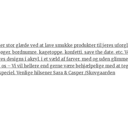
er stor glæde ved at lave smukke produkter til jeres uforgle
er, bordnumre, kagetoppe, konfetti, save the date, etc. Vore
 designs i akryl, i et væld af farver, med og uden glimmer, 
os – Vi vil hellere end gerne være behjælpelige med at tegne
lt speciel. Venlige hilsener Sara & Casper /Skovgaarden