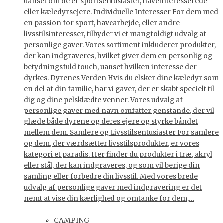
uanset om de er sportsentusiaster, haveinteresserede
eller kæledyrsejere. Individuelle Interesser For dem med
en passion for sport, havearbejde, eller andre
livsstilsinteresser, tilbyder vi et mangfoldigt udvalg af
personlige gaver. Vores sortiment inkluderer produkter,
der kan indgraveres, hvilket giver dem en personlig og
betydningsfuld touch, uanset hvilken interesse der
dyrkes. Dyrenes Verden Hvis du elsker dine kæledyr som
en del af din familie, har vi gaver, der er skabt specielt til
dig og dine pelsklædte venner. Vores udvalg af
personlige gaver med navn omfatter genstande, der vil
glæde både dyrene og deres ejere og styrke båndet
mellem dem. Samlere og Livsstilsentusiaster For samlere
og dem, der værdsætter livsstilsprodukter, er vores
kategori et paradis. Her finder du produkter i træ, akryl
eller stål, der kan indgraveres, og som vil berige din
samling eller forbedre din livsstil. Med vores brede
udvalg af personlige gaver med indgravering er det
nemt at vise din kærlighed og omtanke for dem,…
CAMPING