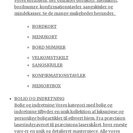
vores sortiment, der omfatter bordkort, menukort,
bordnumre, konfirmationstavler, sangskjuler og
mindekasser. Se de mange muligheder herunder.
BORDKORT
MENUKORT
BORD NUMMER
VELKOMSTSKILT
SANGSKJULER
KONFIRMATIONSTAVLER
MEMORYBOX
BOLIG OG INDRETNING
Bolig og indretning Vores kategori med bolig og
indretning tilbyder en unik kollektion af luksuriøse og
personlige boligartikler til ethvert hjem. Fra præcision
laserindgraveret til præcisions laserskåret, hver eneste
vare er en unik og detaljeret masterpiece. Alle vores