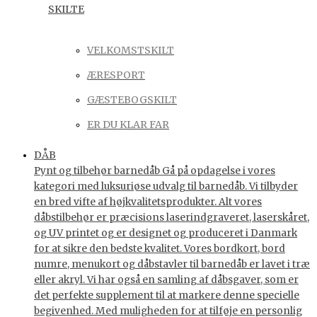
SKILTE
VELKOMSTSKILT
ÆRESPORT
GÆSTEBOGSKILT
ER DU KLAR FAR
DÅB
Pynt og tilbehør barnedåb Gå på opdagelse i vores
kategori med luksuriøse udvalg til barnedåb. Vi tilbyder
en bred vifte af højkvalitetsprodukter. Alt vores
dåbstilbehør er præcisions laserindgraveret, laserskåret,
og UV printet og er designet og produceret i Danmark
for at sikre den bedste kvalitet. Vores bordkort, bord
numre, menukort og dåbstavler til barnedåb er lavet i træ
eller akryl. Vi har også en samling af dåbsgaver, som er
det perfekte supplement til at markere denne specielle
begivenhed. Med muligheden for at tilføje en personlig