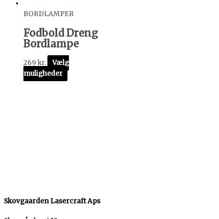
BORDLAMPER
Fodbold Dreng
Bordlampe
269
kr.
Vælg
muligheder
Skovgaarden Lasercraft Aps