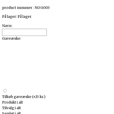
product nummer : NOG003
På lager:
På lager
Navn:
Gaveæske:
Tilkøb gaveæske
(+25 kr.)
Produkt i alt
Tilvalg i alt
Samlet i alt