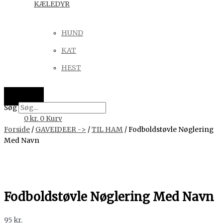
KÆLEDYR
HUND
KAT
HEST
Søg
0
kr.
0
Kurv
Forside
/
GAVEIDEER ->
/
TIL HAM
/ Fodboldstøvle Nøglering
Med Navn
Fodboldstøvle Nøglering Med Navn
95
kr.