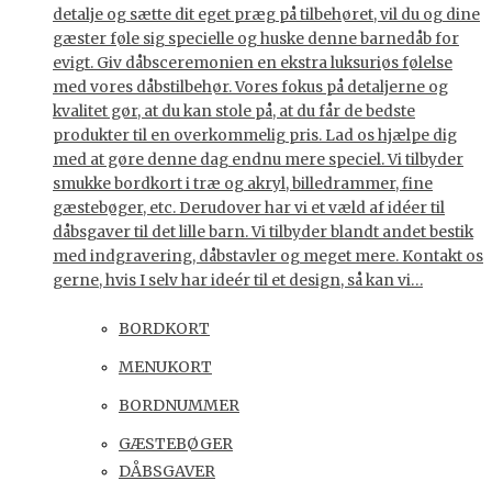
detalje og sætte dit eget præg på tilbehøret, vil du og dine
gæster føle sig specielle og huske denne barnedåb for
evigt. Giv dåbsceremonien en ekstra luksuriøs følelse
med vores dåbstilbehør. Vores fokus på detaljerne og
kvalitet gør, at du kan stole på, at du får de bedste
produkter til en overkommelig pris. Lad os hjælpe dig
med at gøre denne dag endnu mere speciel. Vi tilbyder
smukke bordkort i træ og akryl, billedrammer, fine
gæstebøger, etc. Derudover har vi et væld af idéer til
dåbsgaver til det lille barn. Vi tilbyder blandt andet bestik
med indgravering, dåbstavler og meget mere. Kontakt os
gerne, hvis I selv har ideér til et design, så kan vi…
BORDKORT
MENUKORT
BORDNUMMER
GÆSTEBØGER
DÅBSGAVER