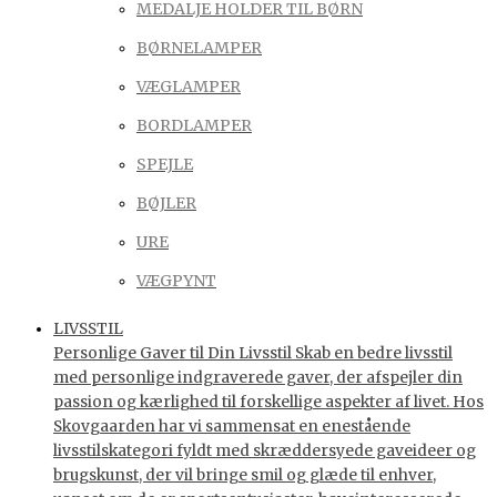
MEDALJE HOLDER TIL BØRN
BØRNELAMPER
VÆGLAMPER
BORDLAMPER
SPEJLE
BØJLER
URE
VÆGPYNT
LIVSSTIL
Personlige Gaver til Din Livsstil Skab en bedre livsstil
med personlige indgraverede gaver, der afspejler din
passion og kærlighed til forskellige aspekter af livet. Hos
Skovgaarden har vi sammensat en enestående
livsstilskategori fyldt med skræddersyede gaveideer og
brugskunst, der vil bringe smil og glæde til enhver,