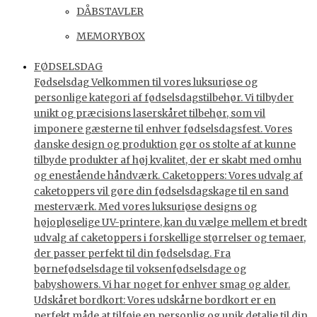
DÅBSTAVLER
MEMORYBOX
FØDSELSDAG
Fødselsdag Velkommen til vores luksuriøse og
personlige kategori af fødselsdagstilbehør. Vi tilbyder
unikt og præcisions laserskåret tilbehør, som vil
imponere gæsterne til enhver fødselsdagsfest. Vores
danske design og produktion gør os stolte af at kunne
tilbyde produkter af høj kvalitet, der er skabt med omhu
og enestående håndværk. Caketoppers: Vores udvalg af
caketoppers vil gøre din fødselsdagskage til en sand
mesterværk. Med vores luksuriøse designs og
højopløselige UV-printere, kan du vælge mellem et bredt
udvalg af caketoppers i forskellige størrelser og temaer,
der passer perfekt til din fødselsdag. Fra
børnefødselsdage til voksenfødselsdage og
babyshowers. Vi har noget for enhver smag og alder.
Udskåret bordkort: Vores udskårne bordkort er en
perfekt måde at tilføje en personlig og unik detalje til din