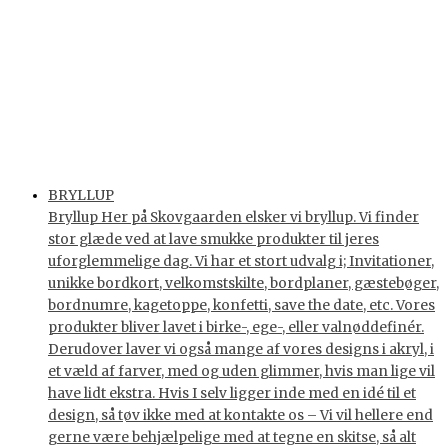
BRYLLUP
Bryllup Her på Skovgaarden elsker vi bryllup. Vi finder
stor glæde ved at lave smukke produkter til jeres
uforglemmelige dag. Vi har et stort udvalg i; Invitationer,
unikke bordkort, velkomstskilte, bordplaner, gæstebøger,
bordnumre, kagetoppe, konfetti, save the date, etc. Vores
produkter bliver lavet i birke-, ege-, eller valnøddefinér.
Derudover laver vi også mange af vores designs i akryl, i
et væld af farver, med og uden glimmer, hvis man lige vil
have lidt ekstra. Hvis I selv ligger inde med en idé til et
design, så tøv ikke med at kontakte os – Vi vil hellere end
gerne være behjælpelige med at tegne en skitse, så alt