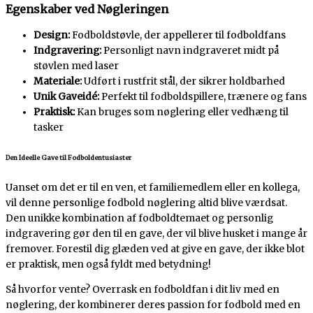
Egenskaber ved Nøgleringen
Design:
Fodboldstøvle, der appellerer til fodboldfans
Indgravering:
Personligt navn indgraveret midt på
støvlen med laser
Materiale:
Udført i rustfrit stål, der sikrer holdbarhed
Unik Gaveidé:
Perfekt til fodboldspillere, trænere og fans
Praktisk:
Kan bruges som nøglering eller vedhæng til
tasker
Den Ideelle Gave til Fodboldentusiaster
Uanset om det er til en ven, et familiemedlem eller en kollega,
vil denne personlige fodbold nøglering altid blive værdsat.
Den unikke kombination af fodboldtemaet og personlig
indgravering gør den til en gave, der vil blive husket i mange år
fremover. Forestil dig glæden ved at give en gave, der ikke blot
er praktisk, men også fyldt med betydning!
Så hvorfor vente? Overrask en fodboldfan i dit liv med en
nøglering, der kombinerer deres passion for fodbold med en