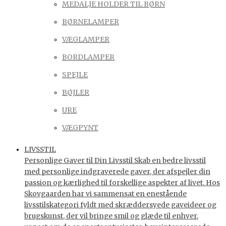
MEDALJE HOLDER TIL BØRN
BØRNELAMPER
VÆGLAMPER
BORDLAMPER
SPEJLE
BØJLER
URE
VÆGPYNT
LIVSSTIL
Personlige Gaver til Din Livsstil Skab en bedre livsstil
med personlige indgraverede gaver, der afspejler din
passion og kærlighed til forskellige aspekter af livet. Hos
Skovgaarden har vi sammensat en enestående
livsstilskategori fyldt med skræddersyede gaveideer og
brugskunst, der vil bringe smil og glæde til enhver,