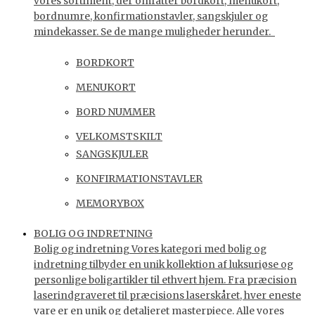
vores sortiment, der omfatter bordkort, menukort,
bordnumre, konfirmationstavler, sangskjuler og
mindekasser. Se de mange muligheder herunder.
BORDKORT
MENUKORT
BORD NUMMER
VELKOMSTSKILT
SANGSKJULER
KONFIRMATIONSTAVLER
MEMORYBOX
BOLIG OG INDRETNING
Bolig og indretning Vores kategori med bolig og
indretning tilbyder en unik kollektion af luksuriøse og
personlige boligartikler til ethvert hjem. Fra præcision
laserindgraveret til præcisions laserskåret, hver eneste
vare er en unik og detaljeret masterpiece. Alle vores