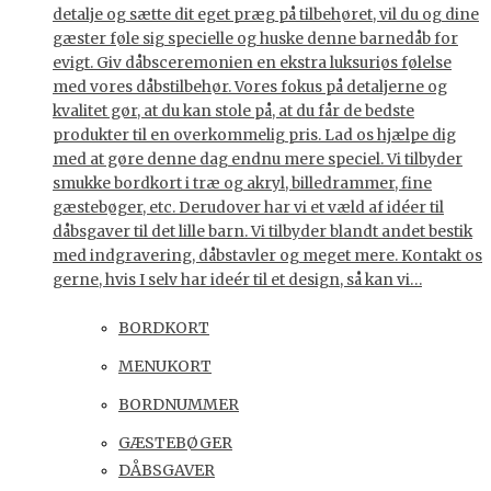
detalje og sætte dit eget præg på tilbehøret, vil du og dine
gæster føle sig specielle og huske denne barnedåb for
evigt. Giv dåbsceremonien en ekstra luksuriøs følelse
med vores dåbstilbehør. Vores fokus på detaljerne og
kvalitet gør, at du kan stole på, at du får de bedste
produkter til en overkommelig pris. Lad os hjælpe dig
med at gøre denne dag endnu mere speciel. Vi tilbyder
smukke bordkort i træ og akryl, billedrammer, fine
gæstebøger, etc. Derudover har vi et væld af idéer til
dåbsgaver til det lille barn. Vi tilbyder blandt andet bestik
med indgravering, dåbstavler og meget mere. Kontakt os
gerne, hvis I selv har ideér til et design, så kan vi…
BORDKORT
MENUKORT
BORDNUMMER
GÆSTEBØGER
DÅBSGAVER