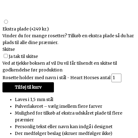
Ekstra plade
(+249 kr.)
Vinder du for mange rosetter? Tilkøb en ekstra plade så du har
plads til alle dine præmier.
Skitse
Ja tak til skitse
Ved at tjekke boksen af vil Du vil får tilsendt en skitse til
godkendelse før produktion
Rosette holder med navn i stål - Heart Horses antal
Tilføj til kurv
Laves i 1,5 mm stål
Pulverlakeret – vælg imellem flere farver
Mulighed for tilkøb af ekstra udskåret plade til flere
præmier
Personlig tekst eller navn kan indgå i designet
Der medfølger beslag (skruer medfølger ikke)