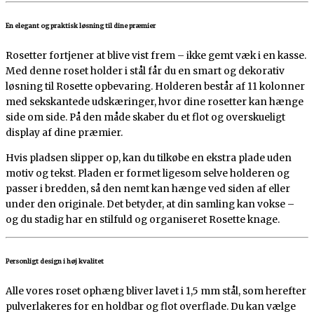
En elegant og praktisk løsning til dine præmier
Rosetter fortjener at blive vist frem – ikke gemt væk i en kasse.
Med denne roset holder i stål får du en smart og dekorativ
løsning til Rosette opbevaring. Holderen består af 11 kolonner
med sekskantede udskæringer, hvor dine rosetter kan hænge
side om side. På den måde skaber du et flot og overskueligt
display af dine præmier.
Hvis pladsen slipper op, kan du tilkøbe en ekstra plade uden
motiv og tekst. Pladen er formet ligesom selve holderen og
passer i bredden, så den nemt kan hænge ved siden af eller
under den originale. Det betyder, at din samling kan vokse –
og du stadig har en stilfuld og organiseret Rosette knage.
Personligt design i høj kvalitet
Alle vores roset ophæng bliver lavet i 1,5 mm stål, som herefter
pulverlakeres for en holdbar og flot overflade. Du kan vælge