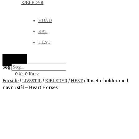
KÆLEDYR
HUND
KAT
HEST
Søg
0
kr.
0
Kurv
Forside
/
LIVSSTIL
/
KÆLEDYR
/
HEST
/ Rosette holder med
navn i stål – Heart Horses