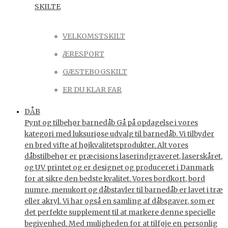
SKILTE
VELKOMSTSKILT
ÆRESPORT
GÆSTEBOGSKILT
ER DU KLAR FAR
DÅB
Pynt og tilbehør barnedåb Gå på opdagelse i vores
kategori med luksuriøse udvalg til barnedåb. Vi tilbyder
en bred vifte af højkvalitetsprodukter. Alt vores
dåbstilbehør er præcisions laserindgraveret, laserskåret,
og UV printet og er designet og produceret i Danmark
for at sikre den bedste kvalitet. Vores bordkort, bord
numre, menukort og dåbstavler til barnedåb er lavet i træ
eller akryl. Vi har også en samling af dåbsgaver, som er
det perfekte supplement til at markere denne specielle
begivenhed. Med muligheden for at tilføje en personlig