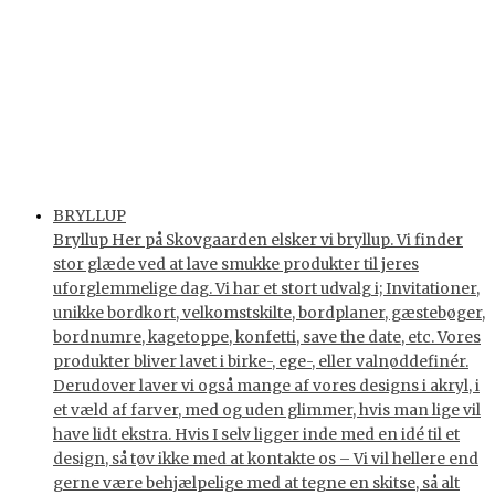
BRYLLUP
Bryllup Her på Skovgaarden elsker vi bryllup. Vi finder
stor glæde ved at lave smukke produkter til jeres
uforglemmelige dag. Vi har et stort udvalg i; Invitationer,
unikke bordkort, velkomstskilte, bordplaner, gæstebøger,
bordnumre, kagetoppe, konfetti, save the date, etc. Vores
produkter bliver lavet i birke-, ege-, eller valnøddefinér.
Derudover laver vi også mange af vores designs i akryl, i
et væld af farver, med og uden glimmer, hvis man lige vil
have lidt ekstra. Hvis I selv ligger inde med en idé til et
design, så tøv ikke med at kontakte os – Vi vil hellere end
gerne være behjælpelige med at tegne en skitse, så alt