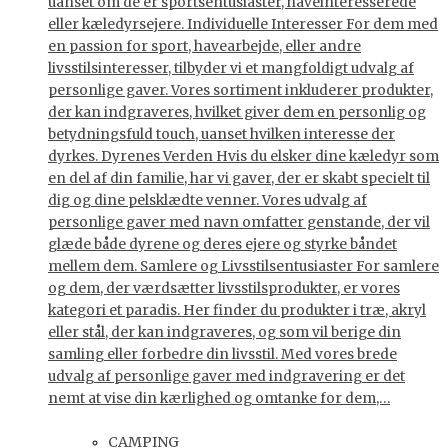
uanset om de er sportsentusiaster, haveinteresserede
eller kæledyrsejere. Individuelle Interesser For dem med
en passion for sport, havearbejde, eller andre
livsstilsinteresser, tilbyder vi et mangfoldigt udvalg af
personlige gaver. Vores sortiment inkluderer produkter,
der kan indgraveres, hvilket giver dem en personlig og
betydningsfuld touch, uanset hvilken interesse der
dyrkes. Dyrenes Verden Hvis du elsker dine kæledyr som
en del af din familie, har vi gaver, der er skabt specielt til
dig og dine pelsklædte venner. Vores udvalg af
personlige gaver med navn omfatter genstande, der vil
glæde både dyrene og deres ejere og styrke båndet
mellem dem. Samlere og Livsstilsentusiaster For samlere
og dem, der værdsætter livsstilsprodukter, er vores
kategori et paradis. Her finder du produkter i træ, akryl
eller stål, der kan indgraveres, og som vil berige din
samling eller forbedre din livsstil. Med vores brede
udvalg af personlige gaver med indgravering er det
nemt at vise din kærlighed og omtanke for dem,…
CAMPING