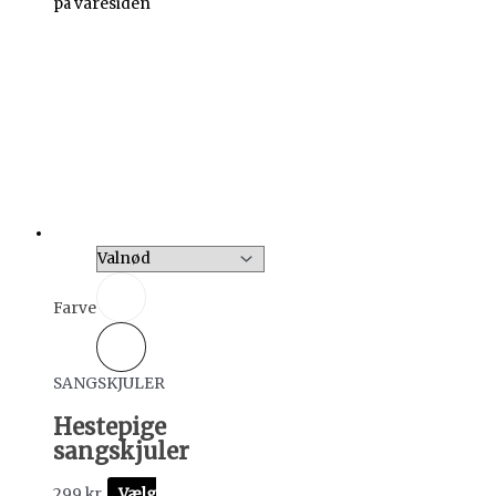
på varesiden
Farve
SANGSKJULER
Hestepige
sangskjuler
299
kr.
Vælg