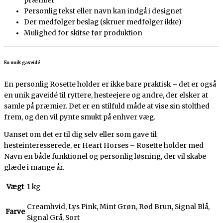
præmier
Personlig tekst eller navn kan indgå i designet
Der medfølger beslag (skruer medfølger ikke)
Mulighed for skitse før produktion
En unik gaveidé
En personlig Rosette holder er ikke bare praktisk – det er også
en unik gaveidé til ryttere, hesteejere og andre, der elsker at
samle på præmier. Det er en stilfuld måde at vise sin stolthed
frem, og den vil pynte smukt på enhver væg.
Uanset om det er til dig selv eller som gave til
hesteinteresserede, er Heart Horses – Rosette holder med
Navn en både funktionel og personlig løsning, der vil skabe
glæde i mange år.
Vægt
1 kg
Creamhvid, Lys Pink, Mint Grøn, Rød Brun, Signal Blå,
Farve
Signal Grå, Sort