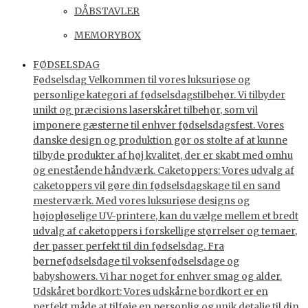
DÅBSTAVLER
MEMORYBOX
FØDSELSDAG
Fødselsdag Velkommen til vores luksuriøse og
personlige kategori af fødselsdagstilbehør. Vi tilbyder
unikt og præcisions laserskåret tilbehør, som vil
imponere gæsterne til enhver fødselsdagsfest. Vores
danske design og produktion gør os stolte af at kunne
tilbyde produkter af høj kvalitet, der er skabt med omhu
og enestående håndværk. Caketoppers: Vores udvalg af
caketoppers vil gøre din fødselsdagskage til en sand
mesterværk. Med vores luksuriøse designs og
højopløselige UV-printere, kan du vælge mellem et bredt
udvalg af caketoppers i forskellige størrelser og temaer,
der passer perfekt til din fødselsdag. Fra
børnefødselsdage til voksenfødselsdage og
babyshowers. Vi har noget for enhver smag og alder.
Udskåret bordkort: Vores udskårne bordkort er en
perfekt måde at tilføje en personlig og unik detalje til din