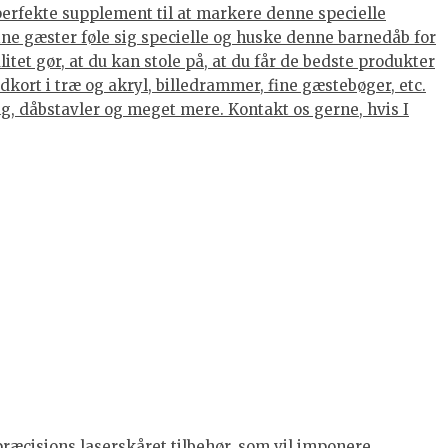
 perfekte supplement til at markere denne specielle
dine gæster føle sig specielle og huske denne barnedåb for
tet gør, at du kan stole på, at du får de bedste produkter
kort i træ og akryl, billedrammer, fine gæstebøger, etc.
ing, dåbstavler og meget mere. Kontakt os gerne, hvis I
præcisions laserskåret tilbehør, som vil imponere