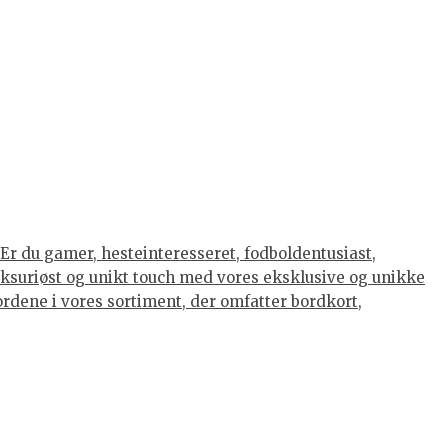
Er du gamer, hesteinteresseret, fodboldentusiast,
luksuriøst og unikt touch med vores eksklusive og unikke
eordene i vores sortiment, der omfatter bordkort,