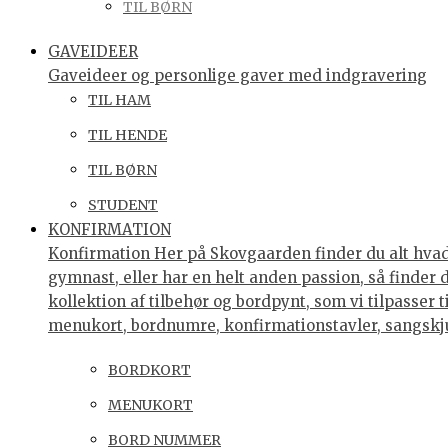
TIL BØRN
GAVEIDEER
Gaveideer og personlige gaver med indgravering
TIL HAM
TIL HENDE
TIL BØRN
STUDENT
KONFIRMATION
Konfirmation Her på Skovgaarden finder du alt hvad 
gymnast, eller har en helt anden passion, så finder
kollektion af tilbehør og bordpynt, som vi tilpasser 
menukort, bordnumre, konfirmationstavler, sangsk
BORDKORT
MENUKORT
BORD NUMMER