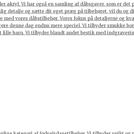
ller akryl. Vi har også en samling af dåbsgaver, som er det
ig detalje og sætte dit eget præg på tilbehøret, vil du og 
 med vores dåbstilbehør. Vores fokus på detaljerne og kvali
gøre denne dag endnu mere speciel. Vi tilbyder smukke bord
et lille barn. Vi tilbyder blandt andet bestik med indgraver
ige kategori af fødselsdagstilbehør. Vi tilbyder unikt og 