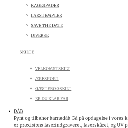
KAGESPADER
LAKSTEMPLER
SAVE THE DATE
DIVERSE
SKILTE
VELKOMSTSKILT
ÆRESPORT
GÆSTEBOGSKILT
ER DU KLAR FAR
DÅB
Pynt og tilbehør barnedåb Gå på opdagelse i vores ka
er præcisions laserindgraveret, laserskåret, og UV p