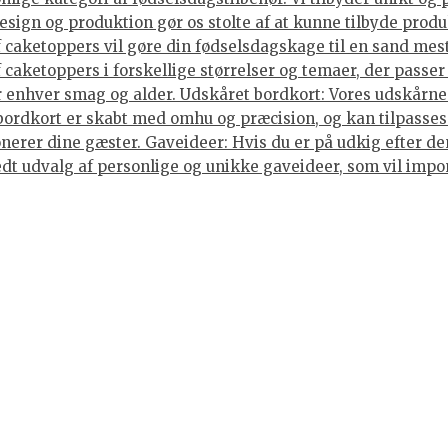
sign og produktion gør os stolte af at kunne tilbyde produ
caketoppers vil gøre din fødselsdagskage til en sand mes
caketoppers i forskellige størrelser og temaer, der passer 
enhver smag og alder. Udskåret bordkort: Vores udskårne b
 bordkort er skabt med omhu og præcision, og kan tilpasses
nerer dine gæster. Gaveideer: Hvis du er på udkig efter den
 bredt udvalg af personlige og unikke gaveideer, som vil im