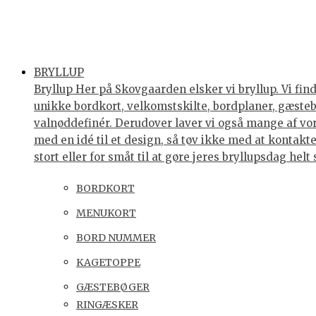
BRYLLUP
Bryllup Her på Skovgaarden elsker vi bryllup. Vi find
unikke bordkort, velkomstskilte, bordplaner, gæstebøg
valnøddefinér. Derudover laver vi også mange af vores
med en idé til et design, så tøv ikke med at kontakte 
stort eller for småt til at gøre jeres bryllupsdag he
BORDKORT
MENUKORT
BORD NUMMER
KAGETOPPE
GÆSTEBØGER
RINGÆSKER