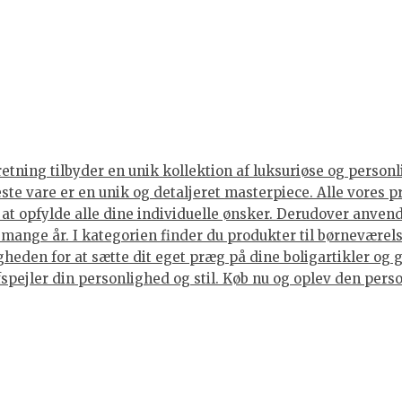
tning tilbyder en unik kollektion af luksuriøse og personli
neste vare er en unik og detaljeret masterpiece. Alle vore
or at opfylde alle dine individuelle ønsker. Derudover anve
i mange år. I kategorien finder du produkter til børneværels
eden for at sætte dit eget præg på dine boligartikler og g
spejler din personlighed og stil. Køb nu og oplev den person