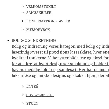
VELKOMSTSKILT
SANGSKJULER
KONFIRMATIONSTAVLER
MEMORYBOX
BOLIG OG INDRETNING
Bolig og indretning Vores kategori med bolig og indre
laserindgraveret til præcisions laserskåret, hver e
kvalitet i tankerne. Vi benytter både træ og akryl f
for at sikre, at hvert design ser smukt ud og holder 
haven, medaljeholder og samlesæt. Her har du muligh
luksuriøse og unikke designs og skab et hjem, der af
ENTRÉ
SOVEVÆRELSET
STUEN