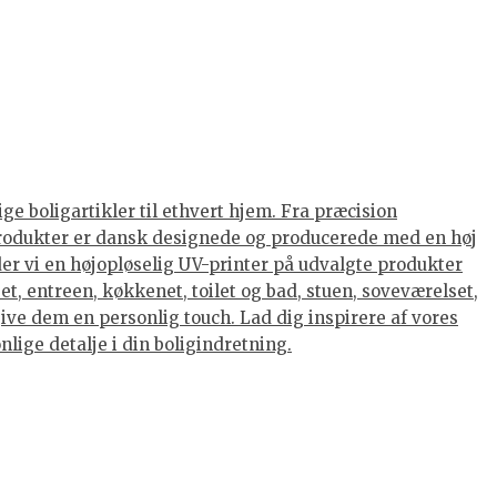
ge boligartikler til ethvert hjem. Fra præcision
s produkter er dansk designede og producerede med en høj
nder vi en højopløselig UV-printer på udvalgte produkter
et, entreen, køkkenet, toilet og bad, stuen, soveværelset,
ive dem en personlig touch. Lad dig inspirere af vores
lige detalje i din boligindretning.