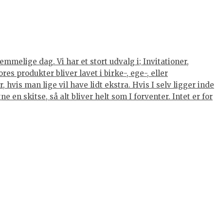
mmelige dag. Vi har et stort udvalg i; Invitationer,
s produkter bliver lavet i birke-, ege-, eller
hvis man lige vil have lidt ekstra. Hvis I selv ligger inde
 en skitse, så alt bliver helt som I forventer. Intet er for