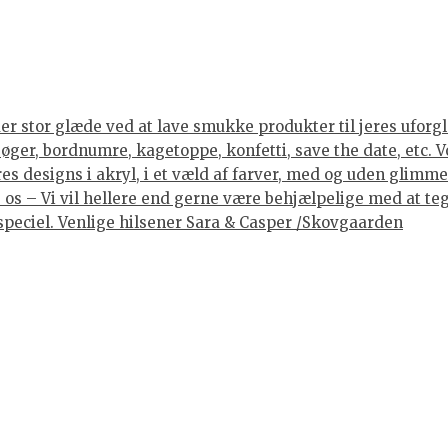
er stor glæde ved at lave smukke produkter til jeres uforgle
er, bordnumre, kagetoppe, konfetti, save the date, etc. Vore
 designs i akryl, i et væld af farver, med og uden glimmer, 
os – Vi vil hellere end gerne være behjælpelige med at tegne
lt speciel. Venlige hilsener Sara & Casper /Skovgaarden