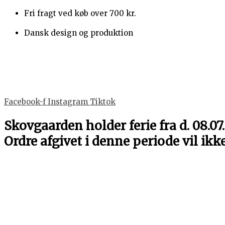
Gå
Julekrans
Prisinterval:
Dette
Dette
Dette
Dette
Fri fragt ved køb over 700 kr.
til
med
55 kr.
vare
vare
vare
vare
indholdet
navn
til
har
har
har
har
Dansk design og produktion
antal
65 kr.
flere
flere
flere
flere
varianter.
varianter.
varianter.
varianter.
Mulighederne
Mulighederne
Mulighederne
Mulighede
kan
kan
kan
kan
vælges
vælges
vælges
vælges
Facebook-f
Instagram
Tiktok
på
på
på
på
varesiden
varesiden
varesiden
varesiden
Skovgaarden holder ferie fra d. 08.07.
Ordre afgivet i denne periode vil ikk