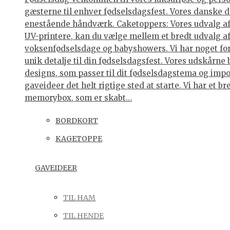
gæsterne til enhver fødselsdagsfest. Vores danske de
enestående håndværk. Caketoppers: Vores udvalg af 
UV-printere, kan du vælge mellem et bredt udvalg af 
voksenfødselsdage og babyshowers. Vi har noget for 
unik detalje til din fødselsdagsfest. Vores udskårne
designs, som passer til dit fødselsdagstema og impo
gaveideer det helt rigtige sted at starte. Vi har et
memorybox, som er skabt…
BORDKORT
KAGETOPPE
GAVEIDEER
TIL HAM
TIL HENDE