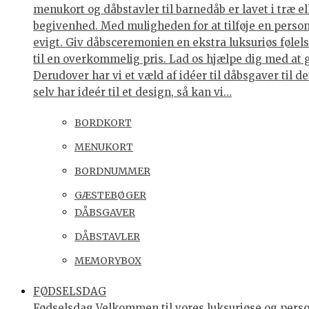
menukort og dåbstavler til barnedåb er lavet i træ e
begivenhed. Med muligheden for at tilføje en personl
evigt. Giv dåbsceremonien en ekstra luksuriøs følelse
til en overkommelig pris. Lad os hjælpe dig med at 
Derudover har vi et væld af idéer til dåbsgaver til d
selv har ideér til et design, så kan vi…
BORDKORT
MENUKORT
BORDNUMMER
GÆSTEBØGER
DÅBSGAVER
DÅBSTAVLER
MEMORYBOX
FØDSELSDAG
Fødselsdag Velkommen til vores luksuriøse og personl