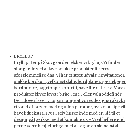
BRYLLUP
Bryllup Her på Skovgaarden elsker vi bryllup. Vi finder
stor glæde ved at lave smukke produkter til jeres
uforglemmelige dag. Vi har et stort udvalg i; Invitationer,
unikke bordkort, velkomstskilte, bordplaner, gæstebøger,
bordnumre, kagetoppe, konfetti, save the date, etc. Vores
produkter bliver lavet i birke-, ege-, eller valnøddefinér.
Derudover laver vi også mange af vores designs i akryl, i
et væld af farver, med og uden glimmer, hvis man lige vil
have lidt ekstra. Hvis I selv ligger inde med en idé til et
design, så tøv ikke med at kontakte os – Vi vil hellere end
gerne være behjælpelige med at tegne en skitse, så alt