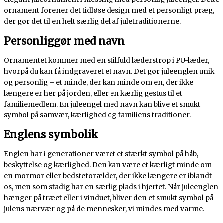
ornament forener det tidløse design med et personligt præg,
der gør det til en helt særlig del af juletraditionerne.
Personliggør med navn
Ornamentet kommer med en stilfuld læderstrop i PU-læder,
hvorpå du kan få indgraveret et navn. Det gør juleenglen unik
og personlig – et minde, der kan minde om en, der ikke
længere er her på jorden, eller en kærlig gestus til et
familiemedlem. En juleengel med navn kan blive et smukt
symbol på samvær, kærlighed og familiens traditioner.
Englens symbolik
Englen har i generationer været et stærkt symbol på håb,
beskyttelse og kærlighed. Den kan være et kærligt minde om
en mormor eller bedsteforælder, der ikke længere er iblandt
os, men som stadig har en særlig plads i hjertet. Når juleenglen
hænger på træet eller i vinduet, bliver den et smukt symbol på
julens nærvær og på de mennesker, vi mindes med varme.