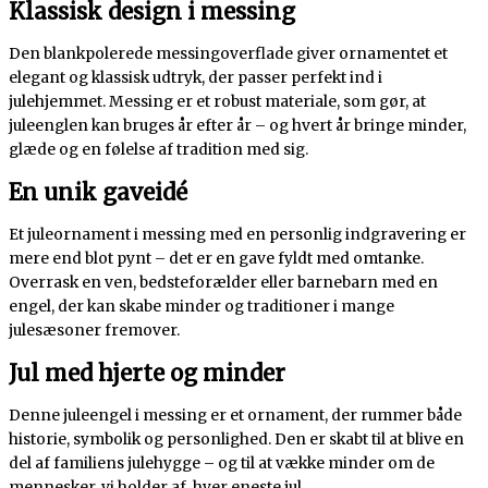
Klassisk design i messing
Den blankpolerede messingoverflade giver ornamentet et
elegant og klassisk udtryk, der passer perfekt ind i
julehjemmet. Messing er et robust materiale, som gør, at
juleenglen kan bruges år efter år – og hvert år bringe minder,
glæde og en følelse af tradition med sig.
En unik gaveidé
Et juleornament i messing med en personlig indgravering er
mere end blot pynt – det er en gave fyldt med omtanke.
Overrask en ven, bedsteforælder eller barnebarn med en
engel, der kan skabe minder og traditioner i mange
julesæsoner fremover.
Jul med hjerte og minder
Denne juleengel i messing er et ornament, der rummer både
historie, symbolik og personlighed. Den er skabt til at blive en
del af familiens julehygge – og til at vække minder om de
mennesker, vi holder af, hver eneste jul.