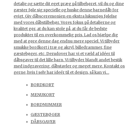
detalje og sætte dit eget præg på tilbehøret, vil du og dine
gæster føle sig specielle og huske denne barnedåb for
evigt. Giv dåbsceremonien en ekstra luksuriøs følelse
med vores dåbstilbehør. Vores fokus på detaljerne og
kvalitet gør, at du kan stole på, at du får de bedste
produkter til en overkommelig pris. Lad os hjælpe dig
med at gøre denne dag endnu mere speciel. Vi tilbyder
smukke bordkort i træ og akryl, billedrammer, fine
gæstebøger, etc. Derudover har vi et væld af idéer til
dåbsgaver til det lille barn. Vi tilbyder blandt andet bestik
med indgravering, dåbstavler og meget mere. Kontakt os
gerne, hvis I selv har ideér til et design, så kan vi…
BORDKORT
MENUKORT
BORDNUMMER
GÆSTEBØGER
DÅBSGAVER