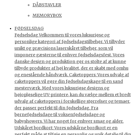
DÅBSTAVLER
MEMORYBOX
FØDSELSDAG
Fødselsdag Velkommen til vores luksuriøse og
personlige kategori af fødselsdagstilbehør. Vi tilbyder
unikt og præcisions laserskåret tilbehør, som vil
imponere gæsterne til enhver fødselsdagsfest. Vores
danske design og produktion gør os stolte af at kunne
tilbyde produkter af høj kvalitet, der er skabt med omhu
og enestående håndværk. Caketoppers: Vores udvalg af
caketoppers vil gøre din fødselsdagskage til en sand
mesterværk. Med vores luksuriøse designs og
højopløselige UV-printere, kan du vælge mellem et bredt
udvalg af caketoppers i forskellige størrelser og temaer,
der passer perfekt til din fødselsdag. Fra
børnefødselsdage til voksenfødselsdage og
babyshowers. Vi har noget for enhver smag og alder.
Udskåret bordkort: Vores udskårne bordkort er en
perfekt måde at tilføje en personlig og unik detalje til din