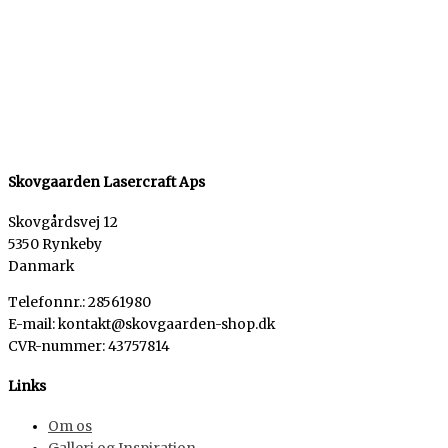
Skovgaarden Lasercraft Aps
Skovgårdsvej 12
5350 Rynkeby
Danmark
Telefonnr.: 28561980
E-mail: kontakt@skovgaarden-shop.dk
CVR-nummer
:
43757814
Links
Om os