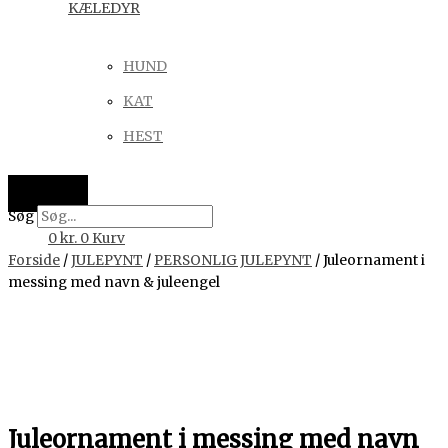
KÆLEDYR
HUND
KAT
HEST
Søg
0
kr.
0
Kurv
Forside
/
JULEPYNT
/
PERSONLIG JULEPYNT
/ Juleornament i
messing med navn & juleengel
Juleornament i messing med navn