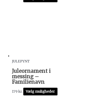
JULEPYNT
Juleornament i
messing –
Familienavn
179
kr.
Vælg muligheder