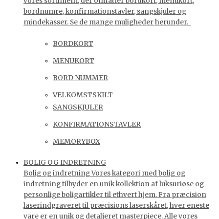
vores sortiment, der omfatter bordkort, menukort,
bordnumre, konfirmationstavler, sangskjuler og
mindekasser. Se de mange muligheder herunder.
BORDKORT
MENUKORT
BORD NUMMER
VELKOMSTSKILT
SANGSKJULER
KONFIRMATIONSTAVLER
MEMORYBOX
BOLIG OG INDRETNING
Bolig og indretning Vores kategori med bolig og
indretning tilbyder en unik kollektion af luksuriøse og
personlige boligartikler til ethvert hjem. Fra præcision
laserindgraveret til præcisions laserskåret, hver eneste
vare er en unik og detaljeret masterpiece. Alle vores