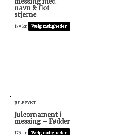
messing med
navn & flot
stjerne
179
kr.
Vælg muligheder
JULEPYNT
Juleornament i
messing – Fødder
179
kr.
Vælg muligheder