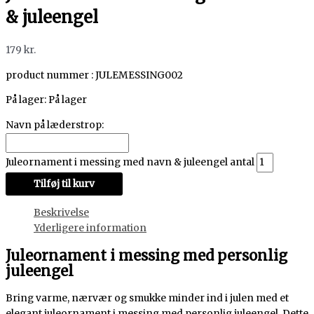
& juleengel
179
kr.
product nummer : JULEMESSING002
På lager:
På lager
Navn på læderstrop:
Juleornament i messing med navn & juleengel antal
Tilføj til kurv
Beskrivelse
Yderligere information
Juleornament i messing med personlig
juleengel
Bring varme, nærvær og smukke minder ind i julen med et
elegant juleornament i messing med personlig juleengel. Dette