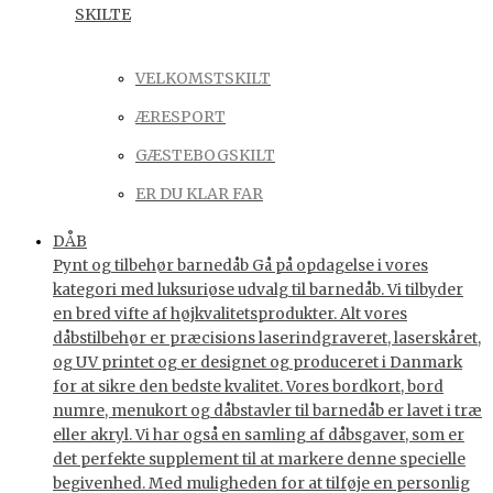
SKILTE
VELKOMSTSKILT
ÆRESPORT
GÆSTEBOGSKILT
ER DU KLAR FAR
DÅB
Pynt og tilbehør barnedåb Gå på opdagelse i vores
kategori med luksuriøse udvalg til barnedåb. Vi tilbyder
en bred vifte af højkvalitetsprodukter. Alt vores
dåbstilbehør er præcisions laserindgraveret, laserskåret,
og UV printet og er designet og produceret i Danmark
for at sikre den bedste kvalitet. Vores bordkort, bord
numre, menukort og dåbstavler til barnedåb er lavet i træ
eller akryl. Vi har også en samling af dåbsgaver, som er
det perfekte supplement til at markere denne specielle
begivenhed. Med muligheden for at tilføje en personlig