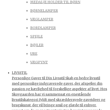
MEDALJE HOLDER TIL BØRN
BØRNELAMPER
VÆGLAMPER
BORDLAMPER
SPEJLE
BØJLER
URE
VÆGPYNT
LIVSSTIL
Personlige Gaver til Din Livsstil Skab en bedre livsstil
med personlige indgraverede gaver, der afspejler din
passion og kærlighed til forskellige aspekter af livet. Hos
Skovgaarden har vi sammensat en enestående
livsstilskategori fyldt med skræddersyede gaveideer og
brugskunst, der vil bringe smil og glæde til enhver,