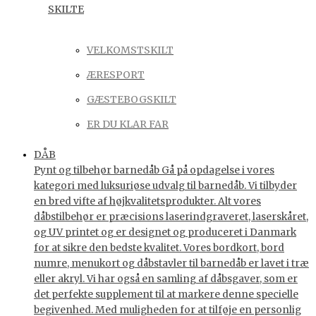
SKILTE
VELKOMSTSKILT
ÆRESPORT
GÆSTEBOGSKILT
ER DU KLAR FAR
DÅB
Pynt og tilbehør barnedåb Gå på opdagelse i vores
kategori med luksuriøse udvalg til barnedåb. Vi tilbyder
en bred vifte af højkvalitetsprodukter. Alt vores
dåbstilbehør er præcisions laserindgraveret, laserskåret,
og UV printet og er designet og produceret i Danmark
for at sikre den bedste kvalitet. Vores bordkort, bord
numre, menukort og dåbstavler til barnedåb er lavet i træ
eller akryl. Vi har også en samling af dåbsgaver, som er
det perfekte supplement til at markere denne specielle
begivenhed. Med muligheden for at tilføje en personlig