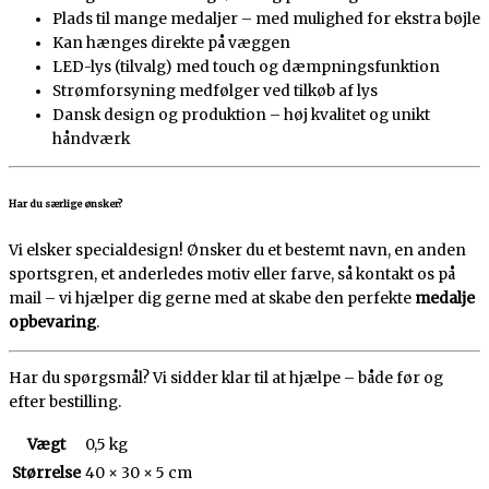
Plads til mange medaljer – med mulighed for ekstra bøjle
Kan hænges direkte på væggen
LED-lys (tilvalg) med touch og dæmpningsfunktion
Strømforsyning medfølger ved tilkøb af lys
Dansk design og produktion – høj kvalitet og unikt
håndværk
Har du særlige ønsker?
Vi elsker specialdesign! Ønsker du et bestemt navn, en anden
sportsgren, et anderledes motiv eller farve, så kontakt os på
mail – vi hjælper dig gerne med at skabe den perfekte
medalje
opbevaring
.
Har du spørgsmål? Vi sidder klar til at hjælpe – både før og
efter bestilling.
Vægt
0,5 kg
Størrelse
40 × 30 × 5 cm