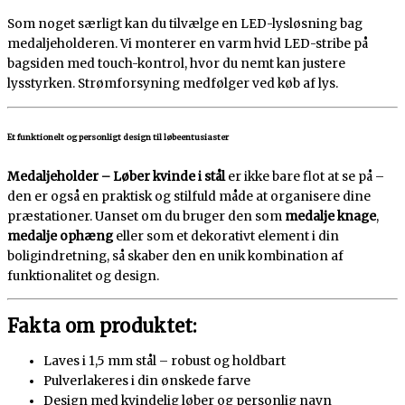
Som noget særligt kan du tilvælge en LED-lysløsning bag
medaljeholderen. Vi monterer en varm hvid LED-stribe på
bagsiden med touch-kontrol, hvor du nemt kan justere
lysstyrken. Strømforsyning medfølger ved køb af lys.
Et funktionelt og personligt design til løbeentusiaster
Medaljeholder – Løber kvinde i stål
er ikke bare flot at se på –
den er også en praktisk og stilfuld måde at organisere dine
præstationer. Uanset om du bruger den som
medalje knage
,
medalje ophæng
eller som et dekorativt element i din
boligindretning, så skaber den en unik kombination af
funktionalitet og design.
Fakta om produktet:
Laves i 1,5 mm stål – robust og holdbart
Pulverlakeres i din ønskede farve
Design med kvindelig løber og personlig navn