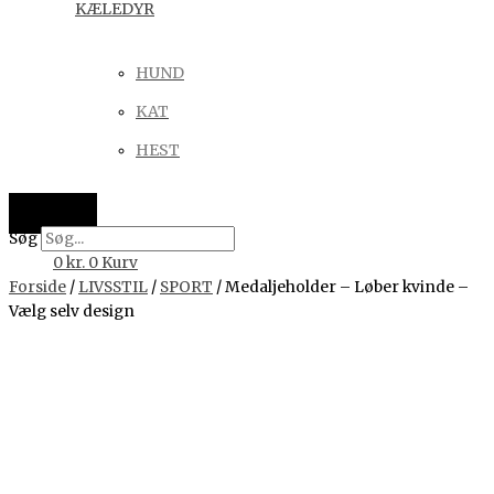
KÆLEDYR
HUND
KAT
HEST
Søg
0
kr.
0
Kurv
Forside
/
LIVSSTIL
/
SPORT
/ Medaljeholder – Løber kvinde –
Vælg selv design