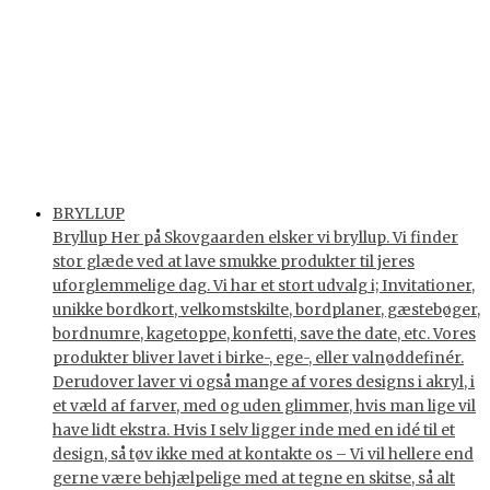
BRYLLUP
Bryllup Her på Skovgaarden elsker vi bryllup. Vi finder
stor glæde ved at lave smukke produkter til jeres
uforglemmelige dag. Vi har et stort udvalg i; Invitationer,
unikke bordkort, velkomstskilte, bordplaner, gæstebøger,
bordnumre, kagetoppe, konfetti, save the date, etc. Vores
produkter bliver lavet i birke-, ege-, eller valnøddefinér.
Derudover laver vi også mange af vores designs i akryl, i
et væld af farver, med og uden glimmer, hvis man lige vil
have lidt ekstra. Hvis I selv ligger inde med en idé til et
design, så tøv ikke med at kontakte os – Vi vil hellere end
gerne være behjælpelige med at tegne en skitse, så alt