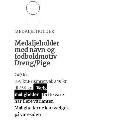
MEDALJE HOLDER
Medaljeholder
med navn og
fodboldmotiv
Dreng/Pige
249
kr.
–
359
kr.
Prisinterval: 249 kr.
til 359 kr.
Vælg
muligheder
Dette vare
har flere varianter.
Mulighederne kan vælges
på varesiden