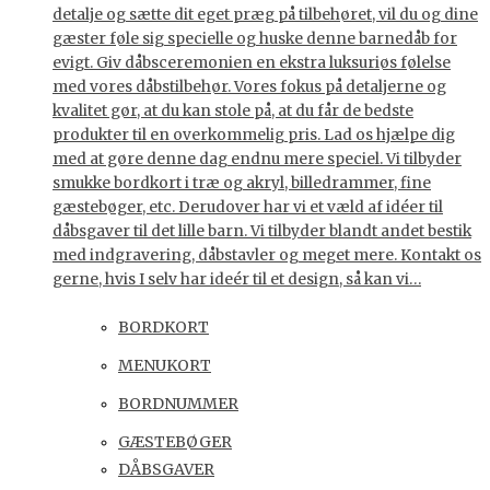
detalje og sætte dit eget præg på tilbehøret, vil du og dine
gæster føle sig specielle og huske denne barnedåb for
evigt. Giv dåbsceremonien en ekstra luksuriøs følelse
med vores dåbstilbehør. Vores fokus på detaljerne og
kvalitet gør, at du kan stole på, at du får de bedste
produkter til en overkommelig pris. Lad os hjælpe dig
med at gøre denne dag endnu mere speciel. Vi tilbyder
smukke bordkort i træ og akryl, billedrammer, fine
gæstebøger, etc. Derudover har vi et væld af idéer til
dåbsgaver til det lille barn. Vi tilbyder blandt andet bestik
med indgravering, dåbstavler og meget mere. Kontakt os
gerne, hvis I selv har ideér til et design, så kan vi…
BORDKORT
MENUKORT
BORDNUMMER
GÆSTEBØGER
DÅBSGAVER