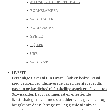
MEDALJE HOLDER TIL BØRN
BØRNELAMPER
VÆGLAMPER
BORDLAMPER
SPEJLE
BØJLER
URE
VÆGPYNT
LIVSSTIL
Personlige Gaver til Din Livsstil Skab en bedre livsstil
med personlige indgraverede gaver, der afspejler din
passion og kærlighed til forskellige aspekter af livet. Hos
Skovgaarden har vi sammensat en enestående
livsstilskategori fyldt med skræddersyede gaveideer og
brugskunst, der vil bringe smil og glæde til enhver,