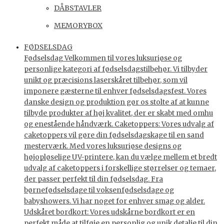
DÅBSTAVLER
MEMORYBOX
FØDSELSDAG
Fødselsdag Velkommen til vores luksuriøse og
personlige kategori af fødselsdagstilbehør. Vi tilbyder
unikt og præcisions laserskåret tilbehør, som vil
imponere gæsterne til enhver fødselsdagsfest. Vores
danske design og produktion gør os stolte af at kunne
tilbyde produkter af høj kvalitet, der er skabt med omhu
og enestående håndværk. Caketoppers: Vores udvalg af
caketoppers vil gøre din fødselsdagskage til en sand
mesterværk. Med vores luksuriøse designs og
højopløselige UV-printere, kan du vælge mellem et bredt
udvalg af caketoppers i forskellige størrelser og temaer,
der passer perfekt til din fødselsdag. Fra
børnefødselsdage til voksenfødselsdage og
babyshowers. Vi har noget for enhver smag og alder.
Udskåret bordkort: Vores udskårne bordkort er en
perfekt måde at tilføje en personlig og unik detalje til din