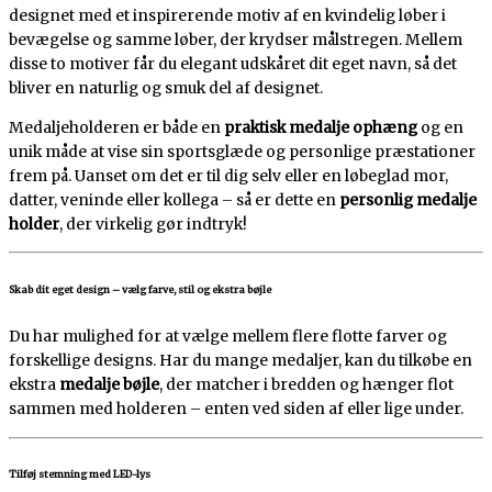
designet med et inspirerende motiv af en kvindelig løber i
bevægelse og samme løber, der krydser målstregen. Mellem
disse to motiver får du elegant udskåret dit eget navn, så det
bliver en naturlig og smuk del af designet.
Medaljeholderen er både en
praktisk medalje ophæng
og en
unik måde at vise sin sportsglæde og personlige præstationer
frem på. Uanset om det er til dig selv eller en løbeglad mor,
datter, veninde eller kollega – så er dette en
personlig medalje
holder
, der virkelig gør indtryk!
Skab dit eget design – vælg farve, stil og ekstra bøjle
Du har mulighed for at vælge mellem flere flotte farver og
forskellige designs. Har du mange medaljer, kan du tilkøbe en
ekstra
medalje bøjle
, der matcher i bredden og hænger flot
sammen med holderen – enten ved siden af eller lige under.
Tilføj stemning med LED-lys