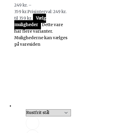
249
kr.
–
359
kr.
Prisinterval: 249 kr.
til 359 kr.
Vælg
muligheder
Dette vare
har flere varianter.
Mulighederne kan vælges
på varesiden