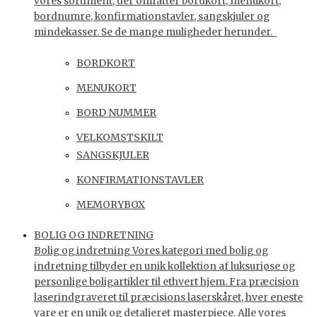
vores sortiment, der omfatter bordkort, menukort,
bordnumre, konfirmationstavler, sangskjuler og
mindekasser. Se de mange muligheder herunder.
BORDKORT
MENUKORT
BORD NUMMER
VELKOMSTSKILT
SANGSKJULER
KONFIRMATIONSTAVLER
MEMORYBOX
BOLIG OG INDRETNING
Bolig og indretning Vores kategori med bolig og
indretning tilbyder en unik kollektion af luksuriøse og
personlige boligartikler til ethvert hjem. Fra præcision
laserindgraveret til præcisions laserskåret, hver eneste
vare er en unik og detaljeret masterpiece. Alle vores