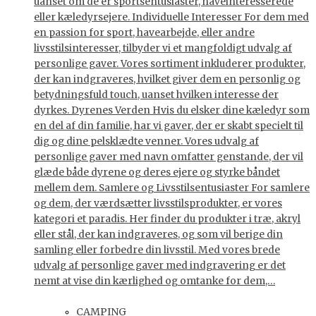
uanset om de er sportsentusiaster, haveinteresserede
eller kæledyrsejere. Individuelle Interesser For dem med
en passion for sport, havearbejde, eller andre
livsstilsinteresser, tilbyder vi et mangfoldigt udvalg af
personlige gaver. Vores sortiment inkluderer produkter,
der kan indgraveres, hvilket giver dem en personlig og
betydningsfuld touch, uanset hvilken interesse der
dyrkes. Dyrenes Verden Hvis du elsker dine kæledyr som
en del af din familie, har vi gaver, der er skabt specielt til
dig og dine pelsklædte venner. Vores udvalg af
personlige gaver med navn omfatter genstande, der vil
glæde både dyrene og deres ejere og styrke båndet
mellem dem. Samlere og Livsstilsentusiaster For samlere
og dem, der værdsætter livsstilsprodukter, er vores
kategori et paradis. Her finder du produkter i træ, akryl
eller stål, der kan indgraveres, og som vil berige din
samling eller forbedre din livsstil. Med vores brede
udvalg af personlige gaver med indgravering er det
nemt at vise din kærlighed og omtanke for dem,…
CAMPING