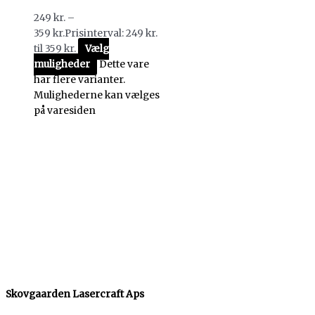
249
kr.
–
359
kr.
Prisinterval: 249 kr.
til 359 kr.
Vælg
muligheder
Dette vare
har flere varianter.
Mulighederne kan vælges
på varesiden
Skovgaarden Lasercraft Aps