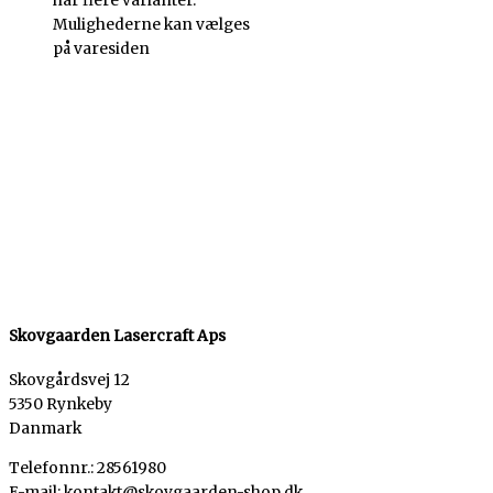
har flere varianter.
Mulighederne kan vælges
på varesiden
Skovgaarden Lasercraft Aps
Skovgårdsvej 12
5350 Rynkeby
Danmark
Telefonnr.: 28561980
E-mail: kontakt@skovgaarden-shop.dk