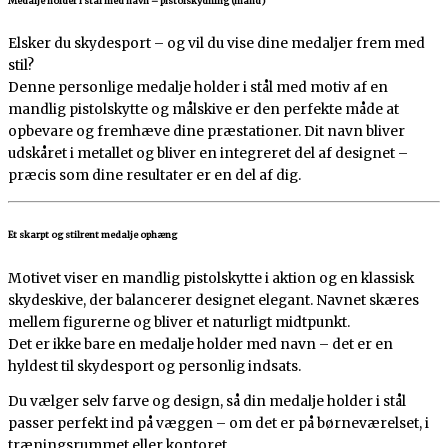
Medalje holder i stål med navn – pistolskydning (mand)
Elsker du skydesport – og vil du vise dine medaljer frem med
stil?
Denne personlige medalje holder i stål med motiv af en
mandlig pistolskytte og målskive er den perfekte måde at
opbevare og fremhæve dine præstationer. Dit navn bliver
udskåret i metallet og bliver en integreret del af designet –
præcis som dine resultater er en del af dig.
Et skarpt og stilrent medalje ophæng
Motivet viser en mandlig pistolskytte i aktion og en klassisk
skydeskive, der balancerer designet elegant. Navnet skæres
mellem figurerne og bliver et naturligt midtpunkt.
Det er ikke bare en medalje holder med navn – det er en
hyldest til skydesport og personlig indsats.
Du vælger selv farve og design, så din medalje holder i stål
passer perfekt ind på væggen – om det er på børneværelset, i
træningsrummet eller kontoret.