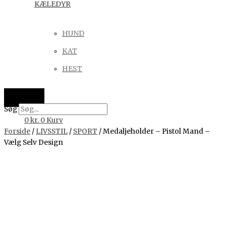
KÆLEDYR
HUND
KAT
HEST
Søg
0
kr.
0
Kurv
Forside
/
LIVSSTIL
/
SPORT
/ Medaljeholder – Pistol Mand –
Vælg Selv Design