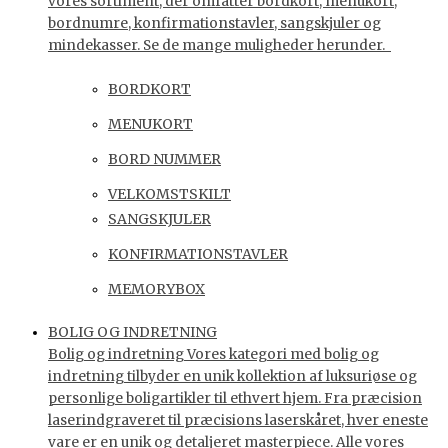
vores sortiment, der omfatter bordkort, menukort,
bordnumre, konfirmationstavler, sangskjuler og
mindekasser. Se de mange muligheder herunder.
BORDKORT
MENUKORT
BORD NUMMER
VELKOMSTSKILT
SANGSKJULER
KONFIRMATIONSTAVLER
MEMORYBOX
BOLIG OG INDRETNING
Bolig og indretning Vores kategori med bolig og
indretning tilbyder en unik kollektion af luksuriøse og
personlige boligartikler til ethvert hjem. Fra præcision
laserindgraveret til præcisions laserskåret, hver eneste
vare er en unik og detaljeret masterpiece. Alle vores