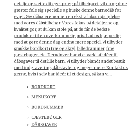
detalje og sætte dit eget præg på tilbehøret, vil du og dine
gæster føle sig specielle og huske denne barnedåb for
evigt. Giv dåbsceremonien en ekstra luksuriøs følelse
med vores dåbstilbehør. Vores fokus på detaljerne og
kvalitet gør, at du kan stole på, at du får de bedste
produkter til en overkommelig pris. Lad os hjælpe dig
med at gøre denne dag endnu mere speciel. Vi tilbyder
smukke bordkort i træ og akryl, billedrammer, fine
gæstebøger, etc. Derudover har vi et væld af idéer til
dåbsgaver til det lille barn. Vi tilbyder blandt andet bestik
med indgravering, dåbstavler og meget mere. Kontakt os
gerne, hvis I selv har ideér til et design, så kan vi…
BORDKORT
MENUKORT
BORDNUMMER
GÆSTEBØGER
DÅBSGAVER