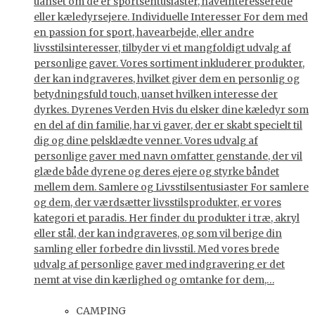
uanset om de er sportsentusiaster, haveinteresserede
eller kæledyrsejere. Individuelle Interesser For dem med
en passion for sport, havearbejde, eller andre
livsstilsinteresser, tilbyder vi et mangfoldigt udvalg af
personlige gaver. Vores sortiment inkluderer produkter,
der kan indgraveres, hvilket giver dem en personlig og
betydningsfuld touch, uanset hvilken interesse der
dyrkes. Dyrenes Verden Hvis du elsker dine kæledyr som
en del af din familie, har vi gaver, der er skabt specielt til
dig og dine pelsklædte venner. Vores udvalg af
personlige gaver med navn omfatter genstande, der vil
glæde både dyrene og deres ejere og styrke båndet
mellem dem. Samlere og Livsstilsentusiaster For samlere
og dem, der værdsætter livsstilsprodukter, er vores
kategori et paradis. Her finder du produkter i træ, akryl
eller stål, der kan indgraveres, og som vil berige din
samling eller forbedre din livsstil. Med vores brede
udvalg af personlige gaver med indgravering er det
nemt at vise din kærlighed og omtanke for dem,…
CAMPING