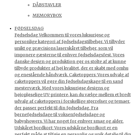
DÅBSTAVLER
MEMORYBOX
FØDSELSDAG
Fødselsdag Velkommen til vores luksuriøse og
personlige kategori af fødselsdagstilbehør. Vi tilbyder
unikt og præcisions laserskåret tilbehør, som vil
imponere gæsterne til enhver fødselsdagsfest. Vores
danske design og produktion gør os stolte af at kunne
tilbyde produkter af høj kvalitet, der er skabt med omhu
og enestående håndværk. Caketoppers: Vores udvalg af
caketoppers vil gøre din fødselsdagskage til en sand
mesterværk. Med vores luksuriøse designs og
højopløselige UV-printere, kan du vælge mellem et bredt
udvalg af caketoppers i forskellige størrelser og temaer,
der passer perfekt til din fødselsdag. Fra
børnefødselsdage til voksenfødselsdage og
babyshowers. Vi har noget for enhver smag og alder.
Udskåret bordkort: Vores udskårne bordkort er en
perfekt måde at tilføje en personlig og unik detalje til din