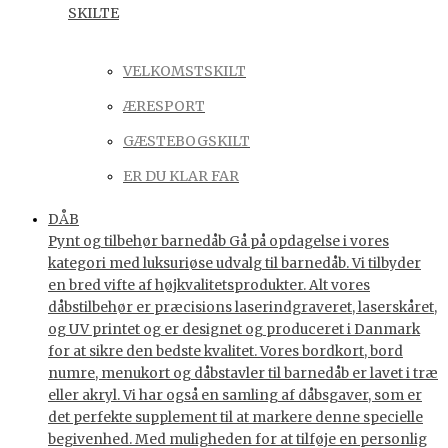
SKILTE
VELKOMSTSKILT
ÆRESPORT
GÆSTEBOGSKILT
ER DU KLAR FAR
DÅB
Pynt og tilbehør barnedåb Gå på opdagelse i vores
kategori med luksuriøse udvalg til barnedåb. Vi tilbyder
en bred vifte af højkvalitetsprodukter. Alt vores
dåbstilbehør er præcisions laserindgraveret, laserskåret,
og UV printet og er designet og produceret i Danmark
for at sikre den bedste kvalitet. Vores bordkort, bord
numre, menukort og dåbstavler til barnedåb er lavet i træ
eller akryl. Vi har også en samling af dåbsgaver, som er
det perfekte supplement til at markere denne specielle
begivenhed. Med muligheden for at tilføje en personlig