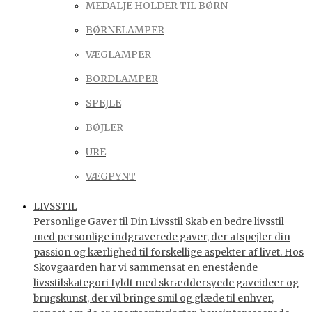
MEDALJE HOLDER TIL BØRN
BØRNELAMPER
VÆGLAMPER
BORDLAMPER
SPEJLE
BØJLER
URE
VÆGPYNT
LIVSSTIL
Personlige Gaver til Din Livsstil Skab en bedre livsstil
med personlige indgraverede gaver, der afspejler din
passion og kærlighed til forskellige aspekter af livet. Hos
Skovgaarden har vi sammensat en enestående
livsstilskategori fyldt med skræddersyede gaveideer og
brugskunst, der vil bringe smil og glæde til enhver,