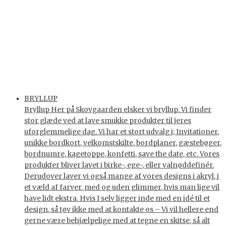
BRYLLUP
Bryllup Her på Skovgaarden elsker vi bryllup. Vi finder
stor glæde ved at lave smukke produkter til jeres
uforglemmelige dag. Vi har et stort udvalg i; Invitationer,
unikke bordkort, velkomstskilte, bordplaner, gæstebøger,
bordnumre, kagetoppe, konfetti, save the date, etc. Vores
produkter bliver lavet i birke-, ege-, eller valnøddefinér.
Derudover laver vi også mange af vores designs i akryl, i
et væld af farver, med og uden glimmer, hvis man lige vil
have lidt ekstra. Hvis I selv ligger inde med en idé til et
design, så tøv ikke med at kontakte os – Vi vil hellere end
gerne være behjælpelige med at tegne en skitse, så alt