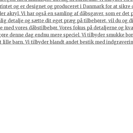
rintet og er designet og produceret i Danmark for at sikre 
ller akryl. Vi har også en samling af dåbsgaver, som er det
ig detalje og sætte dit eget præg på tilbehøret, vil du og 
 med vores dåbstilbehør. Vores fokus på detaljerne og kvali
gøre denne dag endnu mere speciel. Vi tilbyder smukke bord
et lille barn. Vi tilbyder blandt andet bestik med indgraver