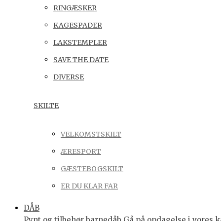
RINGÆSKER
KAGESPADER
LAKSTEMPLER
SAVE THE DATE
DIVERSE
SKILTE
VELKOMSTSKILT
ÆRESPORT
GÆSTEBOGSKILT
ER DU KLAR FAR
DÅB
Pynt og tilbehør barnedåb Gå på opdagelse i vores ka