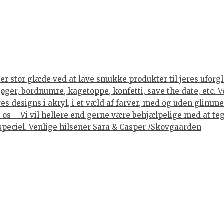
er stor glæde ved at lave smukke produkter til jeres uforgle
er, bordnumre, kagetoppe, konfetti, save the date, etc. Vore
 designs i akryl, i et væld af farver, med og uden glimmer, 
os – Vi vil hellere end gerne være behjælpelige med at tegne
lt speciel. Venlige hilsener Sara & Casper /Skovgaarden