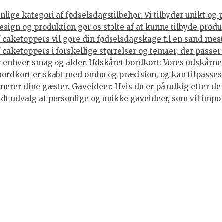
ige kategori af fødselsdagstilbehør. Vi tilbyder unikt og 
sign og produktion gør os stolte af at kunne tilbyde produ
caketoppers vil gøre din fødselsdagskage til en sand mes
caketoppers i forskellige størrelser og temaer, der passer 
enhver smag og alder. Udskåret bordkort: Vores udskårne b
 bordkort er skabt med omhu og præcision, og kan tilpasses
nerer dine gæster. Gaveideer: Hvis du er på udkig efter den
 bredt udvalg af personlige og unikke gaveideer, som vil im