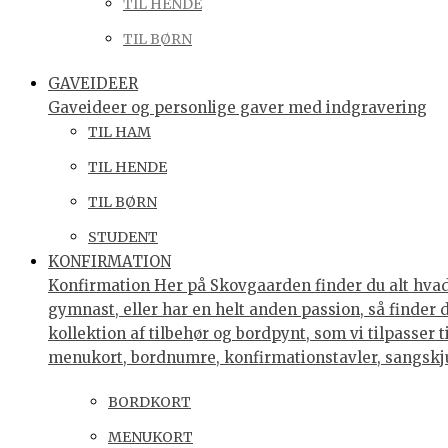
TIL HENDE
TIL BØRN
GAVEIDEER
Gaveideer og personlige gaver med indgravering
TIL HAM
TIL HENDE
TIL BØRN
STUDENT
KONFIRMATION
Konfirmation Her på Skovgaarden finder du alt hvad 
gymnast, eller har en helt anden passion, så finder
kollektion af tilbehør og bordpynt, som vi tilpasser 
menukort, bordnumre, konfirmationstavler, sangsk
BORDKORT
MENUKORT