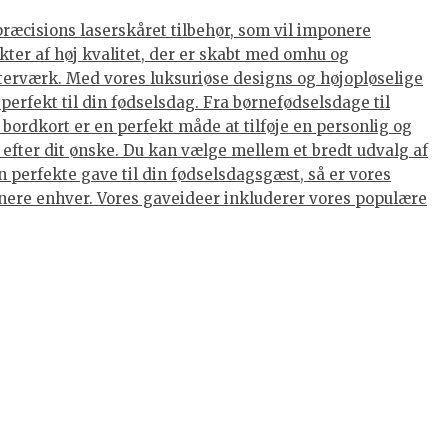
præcisions laserskåret tilbehør, som vil imponere
kter af høj kvalitet, der er skabt med omhu og
terværk. Med vores luksuriøse designs og højopløselige
perfekt til din fødselsdag. Fra børnefødselsdage til
ordkort er en perfekt måde at tilføje en personlig og
 efter dit ønske. Du kan vælge mellem et bredt udvalg af
 perfekte gave til din fødselsdagsgæst, så er vores
ponere enhver. Vores gaveideer inkluderer vores populære