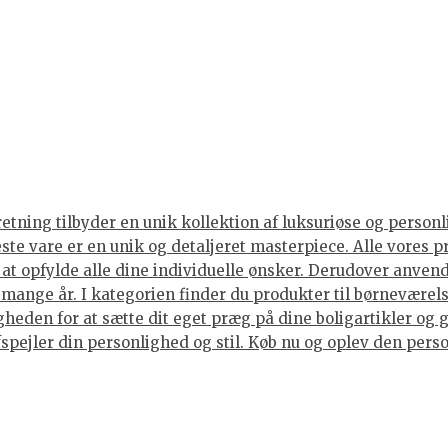
tning tilbyder en unik kollektion af luksuriøse og personli
neste vare er en unik og detaljeret masterpiece. Alle vore
or at opfylde alle dine individuelle ønsker. Derudover anve
i mange år. I kategorien finder du produkter til børneværels
eden for at sætte dit eget præg på dine boligartikler og g
spejler din personlighed og stil. Køb nu og oplev den person