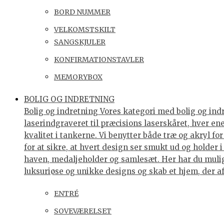
BORD NUMMER
VELKOMSTSKILT
SANGSKJULER
KONFIRMATIONSTAVLER
MEMORYBOX
BOLIG OG INDRETNING
Bolig og indretning Vores kategori med bolig og indre
laserindgraveret til præcisions laserskåret, hver e
kvalitet i tankerne. Vi benytter både træ og akryl f
for at sikre, at hvert design ser smukt ud og holder 
haven, medaljeholder og samlesæt. Her har du muligh
luksuriøse og unikke designs og skab et hjem, der af
ENTRÉ
SOVEVÆRELSET