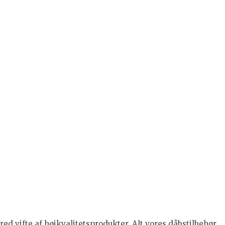
ed vifte af højkvalitetsprodukter. Alt vores dåbstilbehør