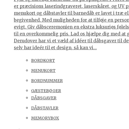
er præcisions laserindgraveret, laserskåret, og UV p
menukort og dåbstavler til barnedåb er lavet i træ e
begivenhed. Med muligheden for at tilføje en personl
evigt. Giv dåbsceremonien en ekstra luksuriøs følelse
til en overkommelig pris. Lad os hjælpe dig med at 
Derudover har vi et væld af idéer til dåbsgaver til d
selv har ideér til et design, så kan vi…
BORDKORT
MENUKORT
BORDNUMMER
GÆSTEBØGER
DÅBSGAVER
DÅBSTAVLER
MEMORYBOX