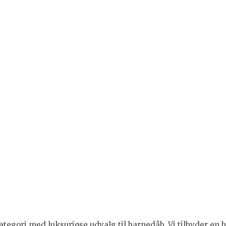
tegori med luksuriøse udvalg til barnedåb. Vi tilbyder en br