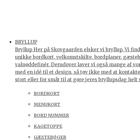
BRYLLUP
Bryllup Her på Skovgaarden elsker vi bryllup. Vi find
unikke bordkort, velkomstskilte, bordplaner, gæstebøg
valnøddefinér. Derudover laver vi også mange af vores
med en idé til et design, så tøv ikke med at kontakte 
stort eller for småt til at gøre jeres bryllupsdag he
BORDKORT
MENUKORT
BORD NUMMER
KAGETOPPE
GÆSTEBØGER