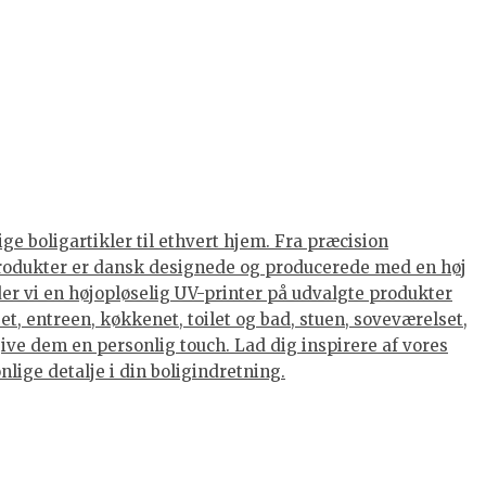
ge boligartikler til ethvert hjem. Fra præcision
s produkter er dansk designede og producerede med en høj
nder vi en højopløselig UV-printer på udvalgte produkter
et, entreen, køkkenet, toilet og bad, stuen, soveværelset,
ive dem en personlig touch. Lad dig inspirere af vores
lige detalje i din boligindretning.