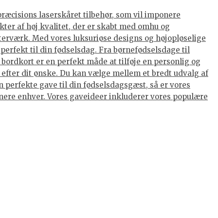
præcisions laserskåret tilbehør, som vil imponere
kter af høj kvalitet, der er skabt med omhu og
terværk. Med vores luksuriøse designs og højopløselige
perfekt til din fødselsdag. Fra børnefødselsdage til
ordkort er en perfekt måde at tilføje en personlig og
 efter dit ønske. Du kan vælge mellem et bredt udvalg af
 perfekte gave til din fødselsdagsgæst, så er vores
ponere enhver. Vores gaveideer inkluderer vores populære