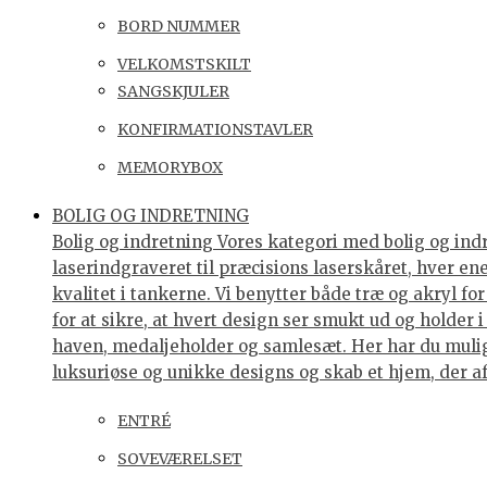
BORD NUMMER
VELKOMSTSKILT
SANGSKJULER
KONFIRMATIONSTAVLER
MEMORYBOX
BOLIG OG INDRETNING
Bolig og indretning Vores kategori med bolig og indre
laserindgraveret til præcisions laserskåret, hver e
kvalitet i tankerne. Vi benytter både træ og akryl f
for at sikre, at hvert design ser smukt ud og holder 
haven, medaljeholder og samlesæt. Her har du muligh
luksuriøse og unikke designs og skab et hjem, der af
ENTRÉ
SOVEVÆRELSET