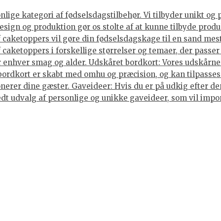
ige kategori af fødselsdagstilbehør. Vi tilbyder unikt og 
sign og produktion gør os stolte af at kunne tilbyde produ
caketoppers vil gøre din fødselsdagskage til en sand mes
caketoppers i forskellige størrelser og temaer, der passer 
enhver smag og alder. Udskåret bordkort: Vores udskårne b
 bordkort er skabt med omhu og præcision, og kan tilpasses
nerer dine gæster. Gaveideer: Hvis du er på udkig efter den
 bredt udvalg af personlige og unikke gaveideer, som vil im