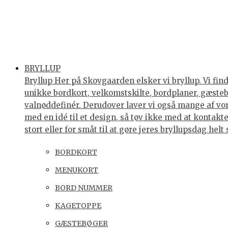
BRYLLUP
Bryllup Her på Skovgaarden elsker vi bryllup. Vi find
unikke bordkort, velkomstskilte, bordplaner, gæstebøg
valnøddefinér. Derudover laver vi også mange af vores
med en idé til et design, så tøv ikke med at kontakte 
stort eller for småt til at gøre jeres bryllupsdag he
BORDKORT
MENUKORT
BORD NUMMER
KAGETOPPE
GÆSTEBØGER