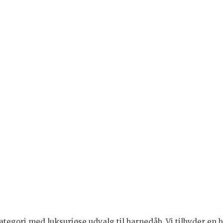
tegori med luksuriøse udvalg til barnedåb. Vi tilbyder en br