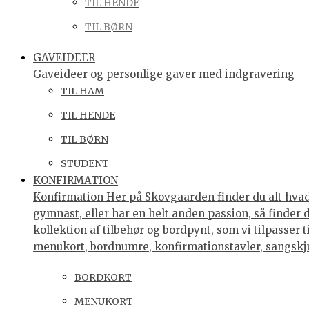
TIL HENDE
TIL BØRN
GAVEIDEER
Gaveideer og personlige gaver med indgravering
TIL HAM
TIL HENDE
TIL BØRN
STUDENT
KONFIRMATION
Konfirmation Her på Skovgaarden finder du alt hvad 
gymnast, eller har en helt anden passion, så finder
kollektion af tilbehør og bordpynt, som vi tilpasser 
menukort, bordnumre, konfirmationstavler, sangsk
BORDKORT
MENUKORT