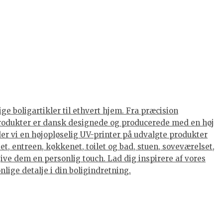
ge boligartikler til ethvert hjem. Fra præcision
s produkter er dansk designede og producerede med en høj
nder vi en højopløselig UV-printer på udvalgte produkter
et, entreen, køkkenet, toilet og bad, stuen, soveværelset,
ive dem en personlig touch. Lad dig inspirere af vores
lige detalje i din boligindretning.