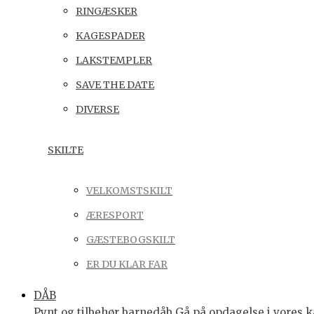
RINGÆSKER
KAGESPADER
LAKSTEMPLER
SAVE THE DATE
DIVERSE
SKILTE
VELKOMSTSKILT
ÆRESPORT
GÆSTEBOGSKILT
ER DU KLAR FAR
DÅB
Pynt og tilbehør barnedåb Gå på opdagelse i vores ka