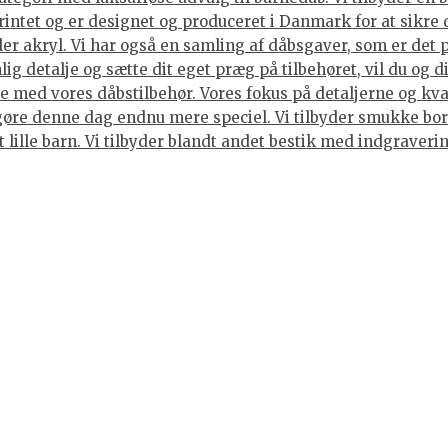
rintet og er designet og produceret i Danmark for at sikre 
ller akryl. Vi har også en samling af dåbsgaver, som er det
ig detalje og sætte dit eget præg på tilbehøret, vil du og 
 med vores dåbstilbehør. Vores fokus på detaljerne og kvali
gøre denne dag endnu mere speciel. Vi tilbyder smukke bord
et lille barn. Vi tilbyder blandt andet bestik med indgraver