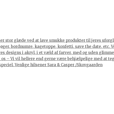
er stor glæde ved at lave smukke produkter til jeres uforgle
er, bordnumre, kagetoppe, konfetti, save the date, etc. Vore
 designs i akryl, i et væld af farver, med og uden glimmer, 
os – Vi vil hellere end gerne være behjælpelige med at tegne
lt speciel. Venlige hilsener Sara & Casper /Skovgaarden