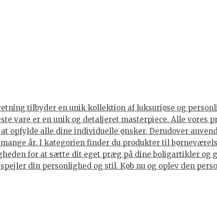
tning tilbyder en unik kollektion af luksuriøse og personli
neste vare er en unik og detaljeret masterpiece. Alle vore
or at opfylde alle dine individuelle ønsker. Derudover anve
i mange år. I kategorien finder du produkter til børneværels
eden for at sætte dit eget præg på dine boligartikler og g
spejler din personlighed og stil. Køb nu og oplev den person