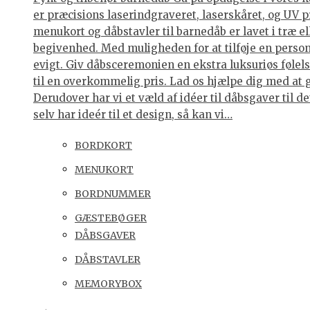
er præcisions laserindgraveret, laserskåret, og UV p
menukort og dåbstavler til barnedåb er lavet i træ e
begivenhed. Med muligheden for at tilføje en personl
evigt. Giv dåbsceremonien en ekstra luksuriøs følelse
til en overkommelig pris. Lad os hjælpe dig med at 
Derudover har vi et væld af idéer til dåbsgaver til d
selv har ideér til et design, så kan vi…
BORDKORT
MENUKORT
BORDNUMMER
GÆSTEBØGER
DÅBSGAVER
DÅBSTAVLER
MEMORYBOX