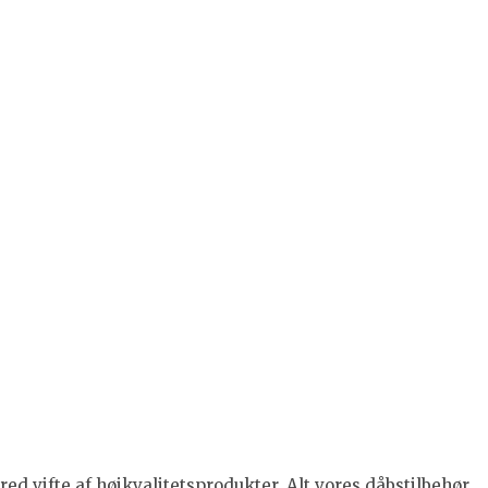
ed vifte af højkvalitetsprodukter. Alt vores dåbstilbehør