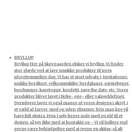
BRYLLUP
Bryllup Her på Skovgaarden elsker vi bryllup. Vi finder
stor glæde ved at lave smukke produkter til jeres
uforglemmelige dag. Vi har et stort udvalg i; Invitationer,
unikke bordkort, velkomstskilte, bordplaner, gæstebøger,
bordnumre, kagetoppe, konfetti, save the date, etc. Vores
produkter bliver lavet i birke-, ege-, eller valnøddefinér.
Derudover laver vi også mange af vores designs i akryl, i
et væld af farver, med og uden glimmer, hvis man lige vil
have lidt ekstra. Hvis I selv ligger inde med en idé til et
design, så tøv ikke med at kontakte os – Vi vil hellere end
gerne være behjælpelige med at tegne en skitse, så alt