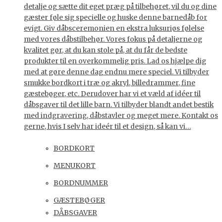
detalje og sætte dit eget præg på tilbehøret, vil du og dine
gæster føle sig specielle og huske denne barnedåb for
evigt. Giv dåbsceremonien en ekstra luksuriøs følelse
med vores dåbstilbehør. Vores fokus på detaljerne og
kvalitet gør, at du kan stole på, at du får de bedste
produkter til en overkommelig pris. Lad os hjælpe dig
med at gøre denne dag endnu mere speciel. Vi tilbyder
smukke bordkort i træ og akryl, billedrammer, fine
gæstebøger, etc. Derudover har vi et væld af idéer til
dåbsgaver til det lille barn. Vi tilbyder blandt andet bestik
med indgravering, dåbstavler og meget mere. Kontakt os
gerne, hvis I selv har ideér til et design, så kan vi…
BORDKORT
MENUKORT
BORDNUMMER
GÆSTEBØGER
DÅBSGAVER