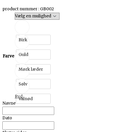
product nummer : GB002
Birk
Guld
Farve
Mørk læder
Sølv
Ryd
Valnød
Navne
Dato