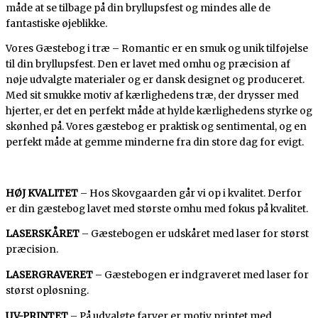
måde at se tilbage på din bryllupsfest og mindes alle de
fantastiske øjeblikke.
Vores Gæstebog i træ – Romantic er en smuk og unik tilføjelse
til din bryllupsfest. Den er lavet med omhu og præcision af
nøje udvalgte materialer og er dansk designet og produceret.
Med sit smukke motiv af kærlighedens træ, der drysser med
hjerter, er det en perfekt måde at hylde kærlighedens styrke og
skønhed på. Vores gæstebog er praktisk og sentimental, og en
perfekt måde at gemme minderne fra din store dag for evigt.
HØJ KVALITET
– Hos Skovgaarden går vi op i kvalitet. Derfor
er din gæstebog lavet med største omhu med fokus på kvalitet.
LASERSKÅRET
– Gæstebogen er udskåret med laser for størst
præcision.
LASERGRAVERET
– Gæstebogen er indgraveret med laser for
størst opløsning.
UV-PRINTET
– På udvalgte farver er motiv printet med