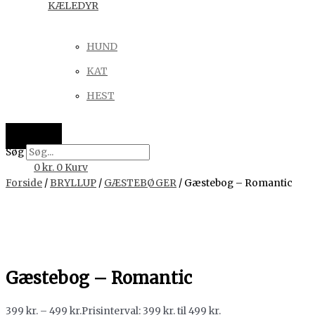
KÆLEDYR
HUND
KAT
HEST
Søg
0
kr.
0
Kurv
Forside
/
BRYLLUP
/
GÆSTEBØGER
/ Gæstebog – Romantic
Gæstebog – Romantic
399
kr.
–
499
kr.
Prisinterval: 399 kr. til 499 kr.