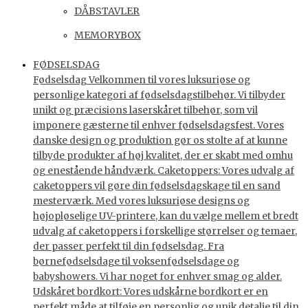
DÅBSTAVLER
MEMORYBOX
FØDSELSDAG
Fødselsdag Velkommen til vores luksuriøse og
personlige kategori af fødselsdagstilbehør. Vi tilbyder
unikt og præcisions laserskåret tilbehør, som vil
imponere gæsterne til enhver fødselsdagsfest. Vores
danske design og produktion gør os stolte af at kunne
tilbyde produkter af høj kvalitet, der er skabt med omhu
og enestående håndværk. Caketoppers: Vores udvalg af
caketoppers vil gøre din fødselsdagskage til en sand
mesterværk. Med vores luksuriøse designs og
højopløselige UV-printere, kan du vælge mellem et bredt
udvalg af caketoppers i forskellige størrelser og temaer,
der passer perfekt til din fødselsdag. Fra
børnefødselsdage til voksenfødselsdage og
babyshowers. Vi har noget for enhver smag og alder.
Udskåret bordkort: Vores udskårne bordkort er en
perfekt måde at tilføje en personlig og unik detalje til din