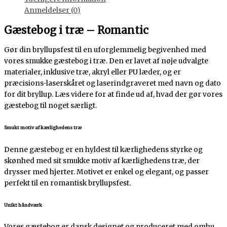
Anmeldelser (0)
Gæstebog i træ – Romantic
Gør din bryllupsfest til en uforglemmelig begivenhed med
vores smukke gæstebog i træ. Den er lavet af nøje udvalgte
materialer, inklusive træ, akryl eller PU læder, og er
præcisions-laserskåret og laserindgraveret med navn og dato
for dit bryllup. Læs videre for at finde ud af, hvad der gør vores
gæstebog til noget særligt.
Smukt motiv af kærlighedens træ
Denne gæstebog er en hyldest til kærlighedens styrke og
skønhed med sit smukke motiv af kærlighedens træ, der
drysser med hjerter. Motivet er enkel og elegant, og passer
perfekt til en romantisk bryllupsfest.
Unikt håndværk
Vores gæstebog er dansk designet og produceret med omhu