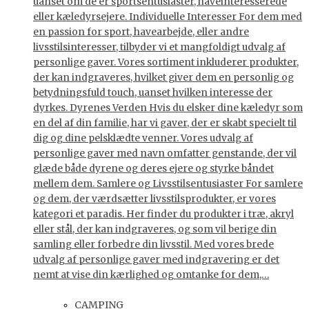
uanset om de er sportsentusiaster, haveinteresserede
eller kæledyrsejere. Individuelle Interesser For dem med
en passion for sport, havearbejde, eller andre
livsstilsinteresser, tilbyder vi et mangfoldigt udvalg af
personlige gaver. Vores sortiment inkluderer produkter,
der kan indgraveres, hvilket giver dem en personlig og
betydningsfuld touch, uanset hvilken interesse der
dyrkes. Dyrenes Verden Hvis du elsker dine kæledyr som
en del af din familie, har vi gaver, der er skabt specielt til
dig og dine pelsklædte venner. Vores udvalg af
personlige gaver med navn omfatter genstande, der vil
glæde både dyrene og deres ejere og styrke båndet
mellem dem. Samlere og Livsstilsentusiaster For samlere
og dem, der værdsætter livsstilsprodukter, er vores
kategori et paradis. Her finder du produkter i træ, akryl
eller stål, der kan indgraveres, og som vil berige din
samling eller forbedre din livsstil. Med vores brede
udvalg af personlige gaver med indgravering er det
nemt at vise din kærlighed og omtanke for dem,…
CAMPING