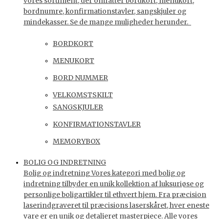
vores sortiment, der omfatter bordkort, menukort,
bordnumre, konfirmationstavler, sangskjuler og
mindekasser. Se de mange muligheder herunder.
BORDKORT
MENUKORT
BORD NUMMER
VELKOMSTSKILT
SANGSKJULER
KONFIRMATIONSTAVLER
MEMORYBOX
BOLIG OG INDRETNING
Bolig og indretning Vores kategori med bolig og
indretning tilbyder en unik kollektion af luksuriøse og
personlige boligartikler til ethvert hjem. Fra præcision
laserindgraveret til præcisions laserskåret, hver eneste
vare er en unik og detaljeret masterpiece. Alle vores