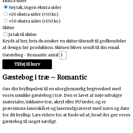
Ekstra sider
Nej tak, ingen ekstra sider
+20 ekstra sider
(+50 kr.)
+50 ekstra sider
(+150 kr.)
Skitse
Ja tak til skitse
Kryds af her, hvis du ønsker en skitse tilsendt til godkendelse
af design før produktion. Skitsen bliver sendt til din email.
Gæstebog - Romantic antal
Tilføj til kurv
Gæstebog i træ – Romantic
Gør din bryllupsfest til en uforglemmelig begivenhed med
vores smukke gæstebog i træ. Den er lavet af nøje udvalgte
materialer, inklusive træ, akryl eller PU læder, og er
præcisions-laserskåret og laserindgraveret med navn og dato
for dit bryllup. Læs videre for at finde ud af, hvad der gør vores
gæstebog til noget særligt.