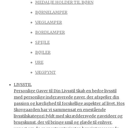
MEDALJE HOLDER TIL BØRN
BØRNELAMPER
VÆGLAMPER
BORDLAMPER
SPEJLE
BØJLER
URE
VÆGPYNT
LIVSSTIL
Personlige Gaver til Din Livsstil Skab en bedre livsstil
med personlige indgraverede gaver, der afspejler din
passion og kærlighed til forskellige aspekter af livet. Hos
Skovgaarden har vi sammensat en enestående
livsstilskategori fyldt med skræddersyede gaveideer og
brugskunst, der vil bringe smil og glæde til enhver,