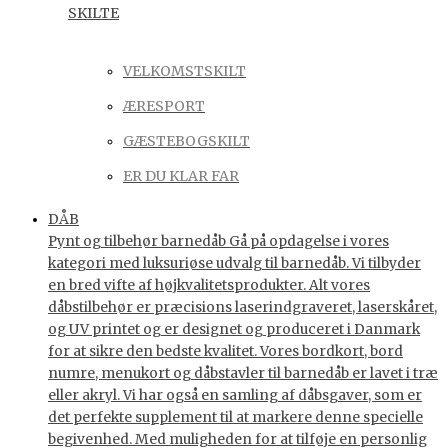
SKILTE
VELKOMSTSKILT
ÆRESPORT
GÆSTEBOGSKILT
ER DU KLAR FAR
DÅB
Pynt og tilbehør barnedåb Gå på opdagelse i vores
kategori med luksuriøse udvalg til barnedåb. Vi tilbyder
en bred vifte af højkvalitetsprodukter. Alt vores
dåbstilbehør er præcisions laserindgraveret, laserskåret,
og UV printet og er designet og produceret i Danmark
for at sikre den bedste kvalitet. Vores bordkort, bord
numre, menukort og dåbstavler til barnedåb er lavet i træ
eller akryl. Vi har også en samling af dåbsgaver, som er
det perfekte supplement til at markere denne specielle
begivenhed. Med muligheden for at tilføje en personlig