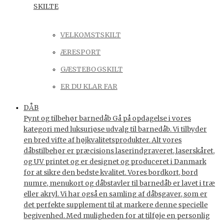
SKILTE
VELKOMSTSKILT
ÆRESPORT
GÆSTEBOGSKILT
ER DU KLAR FAR
DÅB
Pynt og tilbehør barnedåb Gå på opdagelse i vores
kategori med luksuriøse udvalg til barnedåb. Vi tilbyder
en bred vifte af højkvalitetsprodukter. Alt vores
dåbstilbehør er præcisions laserindgraveret, laserskåret,
og UV printet og er designet og produceret i Danmark
for at sikre den bedste kvalitet. Vores bordkort, bord
numre, menukort og dåbstavler til barnedåb er lavet i træ
eller akryl. Vi har også en samling af dåbsgaver, som er
det perfekte supplement til at markere denne specielle
begivenhed. Med muligheden for at tilføje en personlig