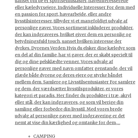
uanset om de er sportsentusiaster, haveinteresserede
eller kæledyrsejere. Individuelle Interesser For dem med
en passion for sport, havearbejde, eller andre
livsstilsinteresser, tilbyder vi et mangfoldigt udvalg af
personlige gaver. Vores sortiment inkluderer produkter,
der kan indgraveres, hvilket giver dem en personlig og
betydningsfuld touch, uanset hvilken interesse der
dyrkes. Dyrenes Verden Hvis du elsker dine kæledyr som
en del af din familie, har vi gaver, der er skabt specielt til
dig og dine pelsklædte venner. Vores udvalg af
personlige gaver med navn omfatter genstande, der vil
glæde både dyrene og deres ejere og styrke båndet
mellem dem. Samlere og Livsstilsentusiaster For samlere
og dem, der værdsætter livsstilsprodukter, er vores
kategori et paradis. Her finder du produkter i træ, akryl
eller stål, der kan indgraveres, og som vil berige din
samling eller forbedre din livsstil. Med vores brede
udvalg af personlige gaver med indgravering er det
nemt at vise din kærlighed og omtanke for dem,…
CAMPING