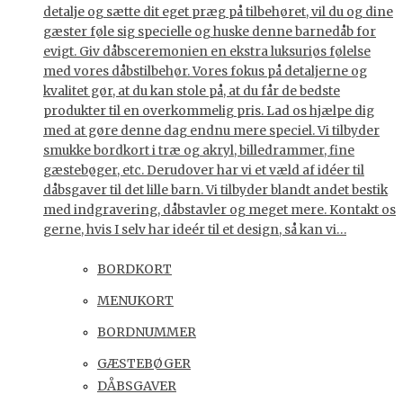
detalje og sætte dit eget præg på tilbehøret, vil du og dine
gæster føle sig specielle og huske denne barnedåb for
evigt. Giv dåbsceremonien en ekstra luksuriøs følelse
med vores dåbstilbehør. Vores fokus på detaljerne og
kvalitet gør, at du kan stole på, at du får de bedste
produkter til en overkommelig pris. Lad os hjælpe dig
med at gøre denne dag endnu mere speciel. Vi tilbyder
smukke bordkort i træ og akryl, billedrammer, fine
gæstebøger, etc. Derudover har vi et væld af idéer til
dåbsgaver til det lille barn. Vi tilbyder blandt andet bestik
med indgravering, dåbstavler og meget mere. Kontakt os
gerne, hvis I selv har ideér til et design, så kan vi…
BORDKORT
MENUKORT
BORDNUMMER
GÆSTEBØGER
DÅBSGAVER