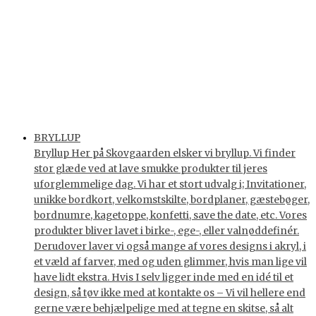
BRYLLUP
Bryllup Her på Skovgaarden elsker vi bryllup. Vi finder
stor glæde ved at lave smukke produkter til jeres
uforglemmelige dag. Vi har et stort udvalg i; Invitationer,
unikke bordkort, velkomstskilte, bordplaner, gæstebøger,
bordnumre, kagetoppe, konfetti, save the date, etc. Vores
produkter bliver lavet i birke-, ege-, eller valnøddefinér.
Derudover laver vi også mange af vores designs i akryl, i
et væld af farver, med og uden glimmer, hvis man lige vil
have lidt ekstra. Hvis I selv ligger inde med en idé til et
design, så tøv ikke med at kontakte os – Vi vil hellere end
gerne være behjælpelige med at tegne en skitse, så alt