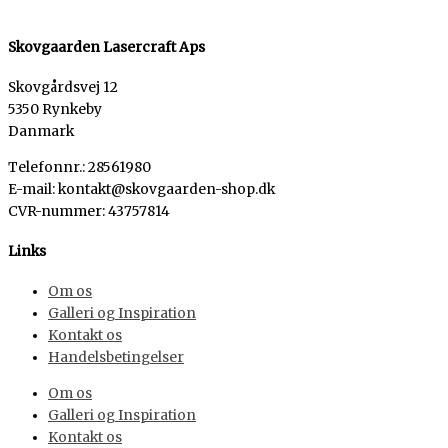
Skovgaarden Lasercraft Aps
Skovgårdsvej 12
5350 Rynkeby
Danmark
Telefonnr.: 28561980
E-mail: kontakt@skovgaarden-shop.dk
CVR-nummer
:
43757814
Links
Om os
Galleri og Inspiration
Kontakt os
Handelsbetingelser
Om os
Galleri og Inspiration
Kontakt os