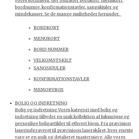
vores sortiment, der omfatter bordkort, menukort,
bordnumre, konfirmationstavler, sangskjuler og
mindekasser. Se de mange muligheder herunder.
BORDKORT
MENUKORT
BORD NUMMER
VELKOMSTSKILT
SANGSKJULER
KONFIRMATIONSTAVLER
MEMORYBOX
BOLIG OG INDRETNING
Bolig og indretning Vores kategori med bolig og
indretning tilbyder en unik kollektion af luksuriøse og
personlige boligartikler til ethvert hjem. Fra præcision
laserindgraveret til præcisions laserskåret, hver eneste
vare er en unik og detaljeret masterpiece. Alle vores