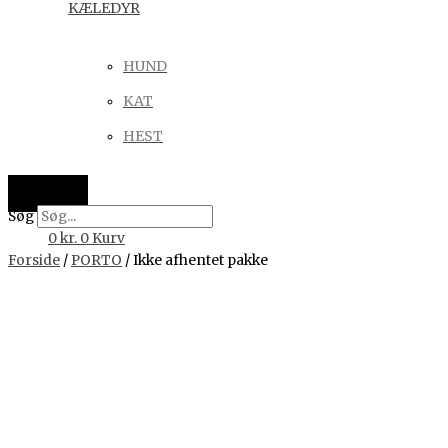
KÆLEDYR
HUND
KAT
HEST
Søg
0
kr.
0
Kurv
Forside
/
PORTO
/ Ikke afhentet pakke