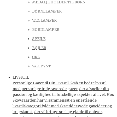
MEDALJE HOLDER TIL BØRN
BØRNELAMPER
VÆGLAMPER
BORDLAMPER
SPEJLE
BØJLER
URE
VÆGPYNT
LIVSSTIL
Personlige Gaver til Din Livsstil Skab en bedre livsstil
med personlige indgraverede gaver, der afspejler din
passion og kærlighed til forskellige aspekter af livet. Hos
Skovgaarden har vi sammensat en enestående
livsstilskategori fyldt med skræddersyede gaveideer og
brugskunst, der vil bringe smil og glæde til enhver,