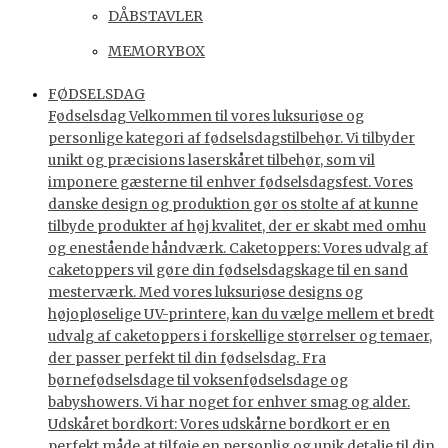
DÅBSTAVLER
MEMORYBOX
FØDSELSDAG
Fødselsdag Velkommen til vores luksuriøse og
personlige kategori af fødselsdagstilbehør. Vi tilbyder
unikt og præcisions laserskåret tilbehør, som vil
imponere gæsterne til enhver fødselsdagsfest. Vores
danske design og produktion gør os stolte af at kunne
tilbyde produkter af høj kvalitet, der er skabt med omhu
og enestående håndværk. Caketoppers: Vores udvalg af
caketoppers vil gøre din fødselsdagskage til en sand
mesterværk. Med vores luksuriøse designs og
højopløselige UV-printere, kan du vælge mellem et bredt
udvalg af caketoppers i forskellige størrelser og temaer,
der passer perfekt til din fødselsdag. Fra
børnefødselsdage til voksenfødselsdage og
babyshowers. Vi har noget for enhver smag og alder.
Udskåret bordkort: Vores udskårne bordkort er en
perfekt måde at tilføje en personlig og unik detalje til din