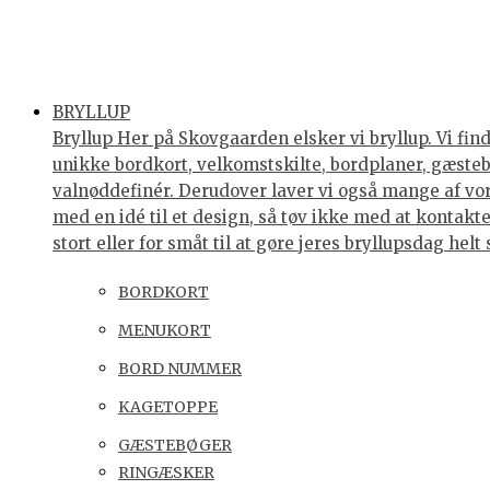
BRYLLUP
Bryllup Her på Skovgaarden elsker vi bryllup. Vi find
unikke bordkort, velkomstskilte, bordplaner, gæstebøg
valnøddefinér. Derudover laver vi også mange af vores
med en idé til et design, så tøv ikke med at kontakte 
stort eller for småt til at gøre jeres bryllupsdag he
BORDKORT
MENUKORT
BORD NUMMER
KAGETOPPE
GÆSTEBØGER
RINGÆSKER