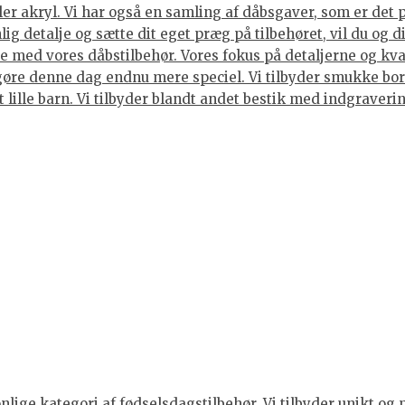
ller akryl. Vi har også en samling af dåbsgaver, som er det
ig detalje og sætte dit eget præg på tilbehøret, vil du og 
 med vores dåbstilbehør. Vores fokus på detaljerne og kvali
gøre denne dag endnu mere speciel. Vi tilbyder smukke bord
et lille barn. Vi tilbyder blandt andet bestik med indgraver
ige kategori af fødselsdagstilbehør. Vi tilbyder unikt og 