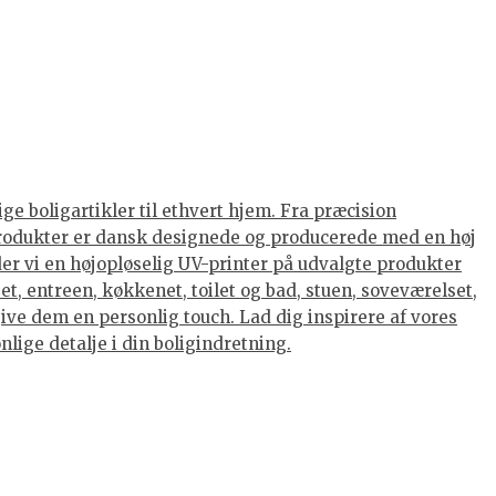
ge boligartikler til ethvert hjem. Fra præcision
s produkter er dansk designede og producerede med en høj
nder vi en højopløselig UV-printer på udvalgte produkter
et, entreen, køkkenet, toilet og bad, stuen, soveværelset,
ive dem en personlig touch. Lad dig inspirere af vores
lige detalje i din boligindretning.