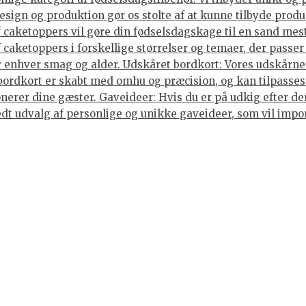
sign og produktion gør os stolte af at kunne tilbyde produ
caketoppers vil gøre din fødselsdagskage til en sand mes
caketoppers i forskellige størrelser og temaer, der passer 
enhver smag og alder. Udskåret bordkort: Vores udskårne b
 bordkort er skabt med omhu og præcision, og kan tilpasses
nerer dine gæster. Gaveideer: Hvis du er på udkig efter den
 bredt udvalg af personlige og unikke gaveideer, som vil im