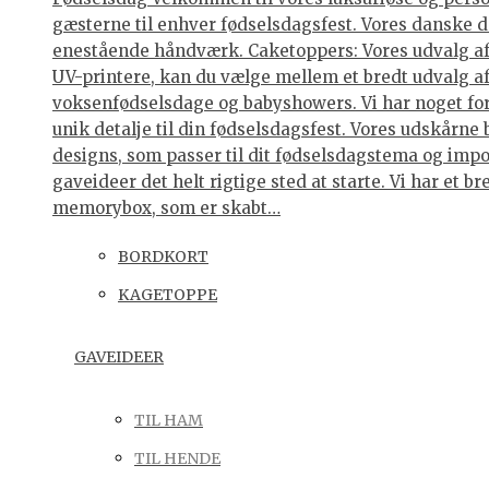
gæsterne til enhver fødselsdagsfest. Vores danske de
enestående håndværk. Caketoppers: Vores udvalg af 
UV-printere, kan du vælge mellem et bredt udvalg af 
voksenfødselsdage og babyshowers. Vi har noget for 
unik detalje til din fødselsdagsfest. Vores udskårne
designs, som passer til dit fødselsdagstema og impo
gaveideer det helt rigtige sted at starte. Vi har et
memorybox, som er skabt…
BORDKORT
KAGETOPPE
GAVEIDEER
TIL HAM
TIL HENDE