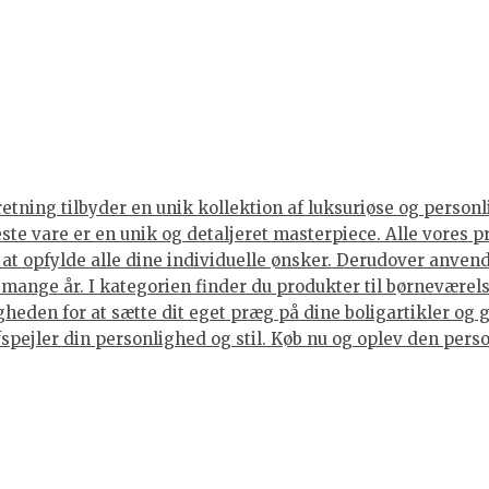
tning tilbyder en unik kollektion af luksuriøse og personli
neste vare er en unik og detaljeret masterpiece. Alle vore
or at opfylde alle dine individuelle ønsker. Derudover anve
i mange år. I kategorien finder du produkter til børneværels
eden for at sætte dit eget præg på dine boligartikler og g
spejler din personlighed og stil. Køb nu og oplev den person