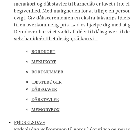
menukort og dåbstavler til barnedåb er lavet i træ e
begivenhed. Med muligheden for at tilføje en personl
evigt. Giv dåbsceremonien en ekstra luksuriøs følelse
til en overkommelig pris. Lad os hjælpe dig med at 
Derudover har vi et væld af idéer til dåbsgaver til d
selv har ideér til et design, så kan vi…
BORDKORT
MENUKORT
BORDNUMMER
GÆSTEBØGER
DÅBSGAVER
DÅBSTAVLER
MEMORYBOX
FØDSELSDAG
Fødselsdag Velkommen til vores luksuriøse og personl