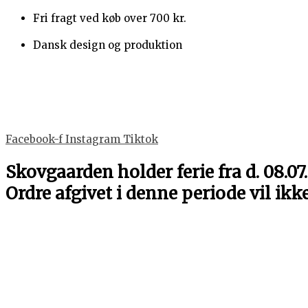
Gå
Månebarn
Dette
Dette
Dette
Dette
Fri fragt ved køb over 700 kr.
til
LED
vare
vare
vare
vare
indholdet
lampe
har
har
har
har
Dansk design og produktion
med
flere
flere
flere
flere
navn
varianter.
varianter.
varianter.
varianter.
antal
Mulighederne
Mulighederne
Mulighederne
Mulighederne
kan
kan
kan
kan
vælges
vælges
vælges
vælges
Facebook-f
Instagram
Tiktok
på
på
på
på
varesiden
varesiden
varesiden
varesiden
Skovgaarden holder ferie fra d. 08.07.
Ordre afgivet i denne periode vil ikk