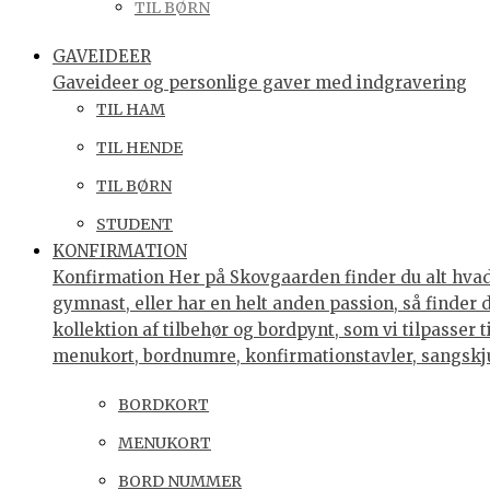
TIL BØRN
GAVEIDEER
Gaveideer og personlige gaver med indgravering
TIL HAM
TIL HENDE
TIL BØRN
STUDENT
KONFIRMATION
Konfirmation Her på Skovgaarden finder du alt hvad 
gymnast, eller har en helt anden passion, så finder
kollektion af tilbehør og bordpynt, som vi tilpasser 
menukort, bordnumre, konfirmationstavler, sangsk
BORDKORT
MENUKORT
BORD NUMMER