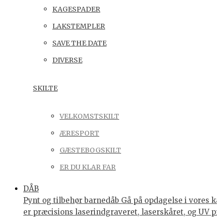
KAGESPADER
LAKSTEMPLER
SAVE THE DATE
DIVERSE
SKILTE
VELKOMSTSKILT
ÆRESPORT
GÆSTEBOGSKILT
ER DU KLAR FAR
DÅB
Pynt og tilbehør barnedåb Gå på opdagelse i vores ka
er præcisions laserindgraveret, laserskåret, og UV p