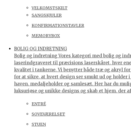
VELKOMSTSKILT
SANGSKJULER
KONFIRMATIONSTAVLER
MEMORYBOX
BOLIG OG INDRETNING
Bolig og indretning Vores kategori med bolig og indre
laserindgraveret til præcisions laserskåret, hver e
kvalitet i tankerne. Vi benytter både træ og akryl f
for at sikre, at hvert design ser smukt ud og holder 
haven, medaljeholder og samlesæt. Her har du muligh
luksuriøse og unikke designs og skab et hjem, der af
ENTRÉ
SOVEVÆRELSET
STUEN