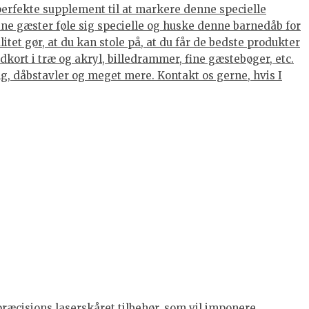
 perfekte supplement til at markere denne specielle
dine gæster føle sig specielle og huske denne barnedåb for
tet gør, at du kan stole på, at du får de bedste produkter
kort i træ og akryl, billedrammer, fine gæstebøger, etc.
ing, dåbstavler og meget mere. Kontakt os gerne, hvis I
præcisions laserskåret tilbehør, som vil imponere