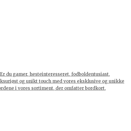
Er du gamer, hesteinteresseret, fodboldentusiast,
luksuriøst og unikt touch med vores eksklusive og unikke
eordene i vores sortiment, der omfatter bordkort,