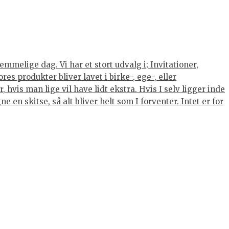
mmelige dag. Vi har et stort udvalg i; Invitationer,
s produkter bliver lavet i birke-, ege-, eller
hvis man lige vil have lidt ekstra. Hvis I selv ligger inde
 en skitse, så alt bliver helt som I forventer. Intet er for