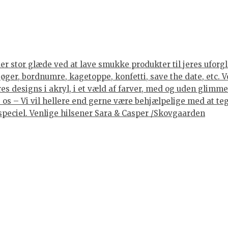
er stor glæde ved at lave smukke produkter til jeres uforgle
er, bordnumre, kagetoppe, konfetti, save the date, etc. Vore
 designs i akryl, i et væld af farver, med og uden glimmer, 
os – Vi vil hellere end gerne være behjælpelige med at tegne
lt speciel. Venlige hilsener Sara & Casper /Skovgaarden