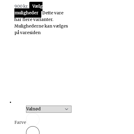
900
kr.
Vælg
muligheder
Dette vare
har flere varianter.
Mulighederne kan vælges
på varesiden
Farve