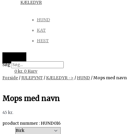
KÆLEDYR
HUND
KAT
HEST
Søg
0
kr.
0
Kurv
Forside
/
JULEPYNT
/
KÆLEDYR ->
/
HUND
/ Mops med navn
Mops med navn
45
kr.
product nummer : HUND016