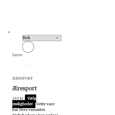
Farve
ÆRESPORT
Æresport
269
kr.
Vælg
muligheder
Dette vare
har flere varianter.