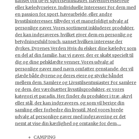
uanset om de er sportsentusiaster, haveinteresserede
eller kæledyrsejere. Individuelle Interesser For dem med
en passion for sport, havearbejde, eller andre
livsstilsinteresser, tilbyder vi et mangfoldigt udvalg af
personlige gaver. Vores sortiment inkluderer produkter,
der kan indgraveres, hvilket giver dem en personlig og
betydningsfuld touch, uanset hvilken interesse der
dyrkes. Dyrenes Verden Hvis du elsker dine kæledyr som
en del af din familie, har vi gaver, der er skabt specielt til
dig og dine pelsklædte venner. Vores udvalg af
personlige gaver med navn omfatter genstande, der vil
glæde både dyrene og deres ejere og styrke båndet
mellem dem. Samlere og Livsstilsentusiaster For samlere
og dem, der værdsætter livsstilsprodukter, er vores
kategori et paradis. Her finder du produkter i træ, akryl
eller stål, der kan indgraveres, og som vil berige din
samling eller forbedre din livsstil. Med vores brede
udvalg af personlige gaver med indgravering er det
nemt at vise din kærlighed og omtanke for dem,…
CAMPING