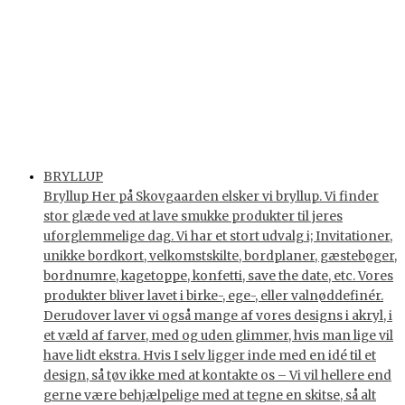
BRYLLUP
Bryllup Her på Skovgaarden elsker vi bryllup. Vi finder
stor glæde ved at lave smukke produkter til jeres
uforglemmelige dag. Vi har et stort udvalg i; Invitationer,
unikke bordkort, velkomstskilte, bordplaner, gæstebøger,
bordnumre, kagetoppe, konfetti, save the date, etc. Vores
produkter bliver lavet i birke-, ege-, eller valnøddefinér.
Derudover laver vi også mange af vores designs i akryl, i
et væld af farver, med og uden glimmer, hvis man lige vil
have lidt ekstra. Hvis I selv ligger inde med en idé til et
design, så tøv ikke med at kontakte os – Vi vil hellere end
gerne være behjælpelige med at tegne en skitse, så alt