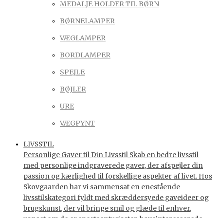
MEDALJE HOLDER TIL BØRN
BØRNELAMPER
VÆGLAMPER
BORDLAMPER
SPEJLE
BØJLER
URE
VÆGPYNT
LIVSSTIL
Personlige Gaver til Din Livsstil Skab en bedre livsstil
med personlige indgraverede gaver, der afspejler din
passion og kærlighed til forskellige aspekter af livet. Hos
Skovgaarden har vi sammensat en enestående
livsstilskategori fyldt med skræddersyede gaveideer og
brugskunst, der vil bringe smil og glæde til enhver,