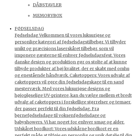
DÅBSTAVLER
MEMORYBOX
FØDSELSDAG
Fødselsdag Velkommen til vores luksuriøse og
personlige kategori af fødselsdagstilbehør. Vi tilbyder
unikt og præcisions laserskåret tilbehør, som vil
imponere gæsterne til enhver fødselsdagsfest. Vores
danske design og produktion gør os stolte af at kunne
tilbyde produkter af høj kvalitet, der er skabt med omhu
og enestående håndværk. Caketoppers: Vores udvalg af
caketoppers vil gøre din fødselsdagskage til en sand
mesterværk. Med vores luksuriøse designs og
højopløselige UV-printere, kan du vælge mellem et bredt
udvalg af caketoppers i forskellige størrelser og temaer,
der passer perfekt til din fødselsdag. Fra
børnefødselsdage til voksenfødselsdage og
babyshowers. Vi har noget for enhver smag og alder.
Udskåret bordkort: Vores udskårne bordkort er en
perfekt måde at tilføje en personlig og unik detalje til din