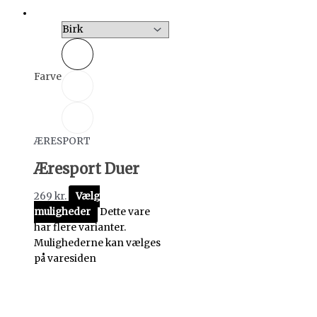
Farve
ÆRESPORT
Æresport Duer
269
kr.
Vælg
muligheder
Dette vare
har flere varianter.
Mulighederne kan vælges
på varesiden