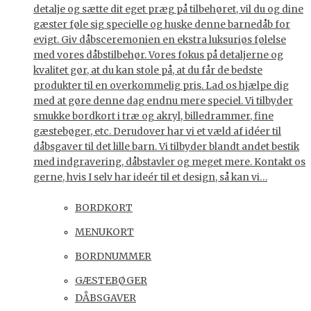
detalje og sætte dit eget præg på tilbehøret, vil du og dine
gæster føle sig specielle og huske denne barnedåb for
evigt. Giv dåbsceremonien en ekstra luksuriøs følelse
med vores dåbstilbehør. Vores fokus på detaljerne og
kvalitet gør, at du kan stole på, at du får de bedste
produkter til en overkommelig pris. Lad os hjælpe dig
med at gøre denne dag endnu mere speciel. Vi tilbyder
smukke bordkort i træ og akryl, billedrammer, fine
gæstebøger, etc. Derudover har vi et væld af idéer til
dåbsgaver til det lille barn. Vi tilbyder blandt andet bestik
med indgravering, dåbstavler og meget mere. Kontakt os
gerne, hvis I selv har ideér til et design, så kan vi…
BORDKORT
MENUKORT
BORDNUMMER
GÆSTEBØGER
DÅBSGAVER