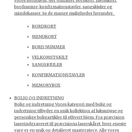
vores sortiment, der omfatter bordkort, menukort,
bordnumre, konfirmationstavler, sangskjuler og
mindekasser. Se de mange muligheder herunder.
BORDKORT
MENUKORT
BORD NUMMER
VELKOMSTSKILT
SANGSKJULER
KONFIRMATIONSTAVLER
MEMORYBOX
BOLIG OG INDRETNING
Bolig og indretning Vores kategori med bolig og
indretning tilbyder en unik kollektion af luksuriøse og
personlige boligartikler til ethvert hjem. Fra præcision
laserindgraveret til præcisions laserskåret, hver eneste
vare er en unik og detaljeret masterpiece. Alle vores