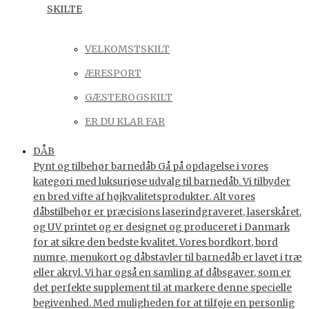
SKILTE
VELKOMSTSKILT
ÆRESPORT
GÆSTEBOGSKILT
ER DU KLAR FAR
DÅB
Pynt og tilbehør barnedåb Gå på opdagelse i vores
kategori med luksuriøse udvalg til barnedåb. Vi tilbyder
en bred vifte af højkvalitetsprodukter. Alt vores
dåbstilbehør er præcisions laserindgraveret, laserskåret,
og UV printet og er designet og produceret i Danmark
for at sikre den bedste kvalitet. Vores bordkort, bord
numre, menukort og dåbstavler til barnedåb er lavet i træ
eller akryl. Vi har også en samling af dåbsgaver, som er
det perfekte supplement til at markere denne specielle
begivenhed. Med muligheden for at tilføje en personlig