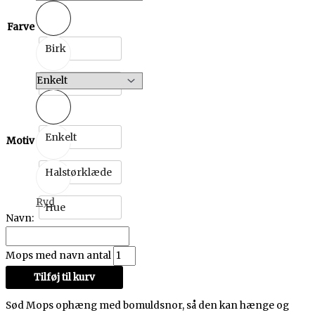
Farve
Birk
Eg
Enkelt
Motiv
Halstørklæde
Ryd
Hue
Navn:
Mops med navn antal
Tilføj til kurv
Sød Mops ophæng med bomuldsnor, så den kan hænge og