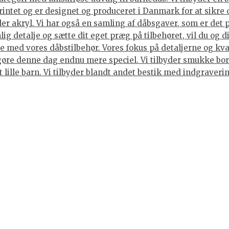
rintet og er designet og produceret i Danmark for at sikre 
ller akryl. Vi har også en samling af dåbsgaver, som er det
ig detalje og sætte dit eget præg på tilbehøret, vil du og 
 med vores dåbstilbehør. Vores fokus på detaljerne og kvali
gøre denne dag endnu mere speciel. Vi tilbyder smukke bord
et lille barn. Vi tilbyder blandt andet bestik med indgraver