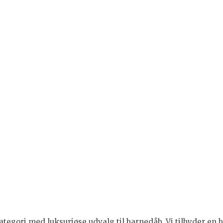
tegori med luksuriøse udvalg til barnedåb. Vi tilbyder en br