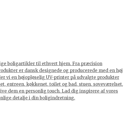
ge boligartikler til ethvert hjem. Fra præcision
s produkter er dansk designede og producerede med en høj
nder vi en højopløselig UV-printer på udvalgte produkter
et, entreen, køkkenet, toilet og bad, stuen, soveværelset,
ive dem en personlig touch. Lad dig inspirere af vores
lige detalje i din boligindretning.