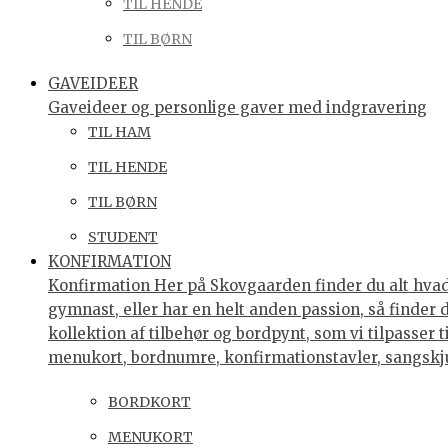
TIL HENDE
TIL BØRN
GAVEIDEER
Gaveideer og personlige gaver med indgravering
TIL HAM
TIL HENDE
TIL BØRN
STUDENT
KONFIRMATION
Konfirmation Her på Skovgaarden finder du alt hvad 
gymnast, eller har en helt anden passion, så finder
kollektion af tilbehør og bordpynt, som vi tilpasser 
menukort, bordnumre, konfirmationstavler, sangsk
BORDKORT
MENUKORT