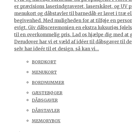
er præcisions laserindgraveret, laserskåret, og UV p
menukort og dåbstavler til barnedåb er lavet i træ e
begivenhed. Med muligheden for at tilføje en personl
evigt. Giv dåbsceremonien en ekstra luksuriøs følelse
til en overkommelig pris. Lad os hjælpe dig med at 
Derudover har vi et væld af idéer til dåbsgaver til d
selv har ideér til et design, så kan vi…
BORDKORT
MENUKORT
BORDNUMMER
GÆSTEBØGER
DÅBSGAVER
DÅBSTAVLER
MEMORYBOX