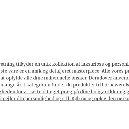
tning tilbyder en unik kollektion af luksuriøse og personli
neste vare er en unik og detaljeret masterpiece. Alle vore
or at opfylde alle dine individuelle ønsker. Derudover anve
i mange år. I kategorien finder du produkter til børneværels
eden for at sætte dit eget præg på dine boligartikler og g
spejler din personlighed og stil. Køb nu og oplev den person