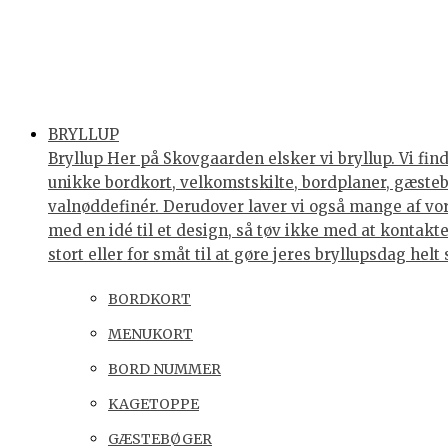
BRYLLUP
Bryllup Her på Skovgaarden elsker vi bryllup. Vi find
unikke bordkort, velkomstskilte, bordplaner, gæstebøg
valnøddefinér. Derudover laver vi også mange af vores
med en idé til et design, så tøv ikke med at kontakte 
stort eller for småt til at gøre jeres bryllupsdag he
BORDKORT
MENUKORT
BORD NUMMER
KAGETOPPE
GÆSTEBØGER