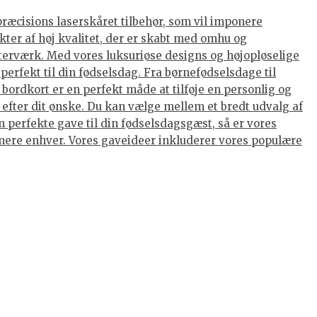
præcisions laserskåret tilbehør, som vil imponere
kter af høj kvalitet, der er skabt med omhu og
terværk. Med vores luksuriøse designs og højopløselige
perfekt til din fødselsdag. Fra børnefødselsdage til
ordkort er en perfekt måde at tilføje en personlig og
 efter dit ønske. Du kan vælge mellem et bredt udvalg af
 perfekte gave til din fødselsdagsgæst, så er vores
ponere enhver. Vores gaveideer inkluderer vores populære