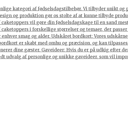
ige kategori af fødselsdagstilbehør. Vi tilbyder unikt og 
sign og produktion gør os stolte af at kunne tilbyde produ
caketoppers vil gøre din fødselsdagskage til en sand mes
caketoppers i forskellige størrelser og temaer, der passer 
enhver smag og alder. Udskåret bordkort: Vores udskårne b
 bordkort er skabt med omhu og præcision, og kan tilpasses
nerer dine gæster. Gaveideer: Hvis du er på udkig efter den
 bredt udvalg af personlige og unikke gaveideer, som vil im