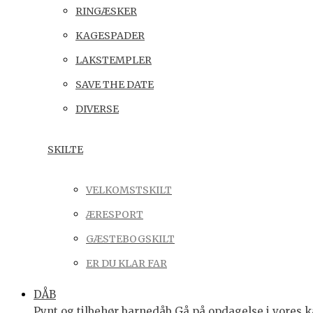
RINGÆSKER
KAGESPADER
LAKSTEMPLER
SAVE THE DATE
DIVERSE
SKILTE
VELKOMSTSKILT
ÆRESPORT
GÆSTEBOGSKILT
ER DU KLAR FAR
DÅB
Pynt og tilbehør barnedåb Gå på opdagelse i vores ka