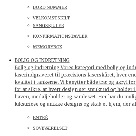
BORD NUMMER
VELKOMSTSKILT
SANGSKJULER
KONFIRMATIONSTAVLER
MEMORYBOX
BOLIG OG INDRETNING
Bolig og indretning Vores kategori med bolig og indre
laserindgraveret til præcisions laserskåret, hver e
kvalitet i tankerne. Vi benytter både træ og akryl f
for at sikre, at hvert design ser smukt ud og holder 
haven, medaljeholder og samlesæt. Her har du muligh
luksuriøse og unikke designs og skab et hjem, der af
ENTRÉ
SOVEVÆRELSET