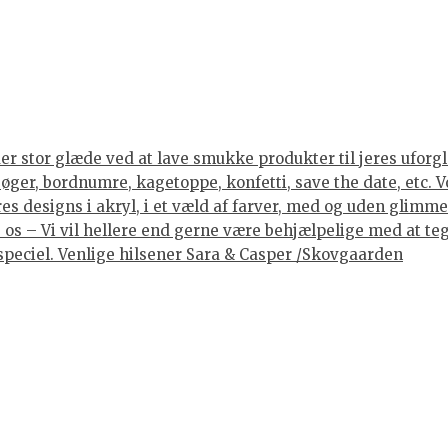
er stor glæde ved at lave smukke produkter til jeres uforgle
er, bordnumre, kagetoppe, konfetti, save the date, etc. Vore
 designs i akryl, i et væld af farver, med og uden glimmer, 
os – Vi vil hellere end gerne være behjælpelige med at tegne
lt speciel. Venlige hilsener Sara & Casper /Skovgaarden