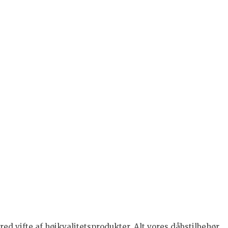
ed vifte af højkvalitetsprodukter. Alt vores dåbstilbehør