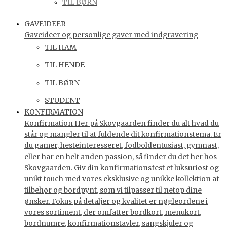
TIL BØRN
GAVEIDEER
Gaveideer og personlige gaver med indgravering
TIL HAM
TIL HENDE
TIL BØRN
STUDENT
KONFIRMATION
Konfirmation Her på Skovgaarden finder du alt hvad du
står og mangler til at fuldende dit konfirmationstema. Er
du gamer, hesteinteresseret, fodboldentusiast, gymnast,
eller har en helt anden passion, så finder du det her hos
Skovgaarden. Giv din konfirmationsfest et luksuriøst og
unikt touch med vores eksklusive og unikke kollektion af
tilbehør og bordpynt, som vi tilpasser til netop dine
ønsker. Fokus på detaljer og kvalitet er nøgleordene i
vores sortiment, der omfatter bordkort, menukort,
bordnumre, konfirmationstavler, sangskjuler og