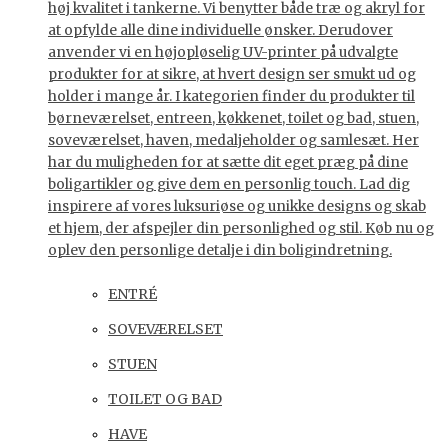
høj kvalitet i tankerne. Vi benytter både træ og akryl for
at opfylde alle dine individuelle ønsker. Derudover
anvender vi en højopløselig UV-printer på udvalgte
produkter for at sikre, at hvert design ser smukt ud og
holder i mange år. I kategorien finder du produkter til
børneværelset, entreen, køkkenet, toilet og bad, stuen,
soveværelset, haven, medaljeholder og samlesæt. Her
har du muligheden for at sætte dit eget præg på dine
boligartikler og give dem en personlig touch. Lad dig
inspirere af vores luksuriøse og unikke designs og skab
et hjem, der afspejler din personlighed og stil. Køb nu og
oplev den personlige detalje i din boligindretning.
ENTRÉ
SOVEVÆRELSET
STUEN
TOILET OG BAD
HAVE