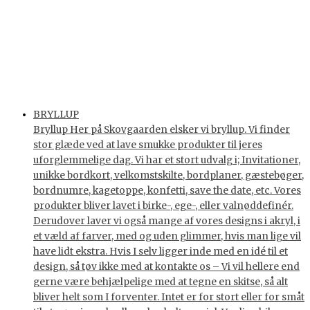
BRYLLUP
Bryllup Her på Skovgaarden elsker vi bryllup. Vi finder
stor glæde ved at lave smukke produkter til jeres
uforglemmelige dag. Vi har et stort udvalg i; Invitationer,
unikke bordkort, velkomstskilte, bordplaner, gæstebøger,
bordnumre, kagetoppe, konfetti, save the date, etc. Vores
produkter bliver lavet i birke-, ege-, eller valnøddefinér.
Derudover laver vi også mange af vores designs i akryl, i
et væld af farver, med og uden glimmer, hvis man lige vil
have lidt ekstra. Hvis I selv ligger inde med en idé til et
design, så tøv ikke med at kontakte os – Vi vil hellere end
gerne være behjælpelige med at tegne en skitse, så alt
bliver helt som I forventer. Intet er for stort eller for småt