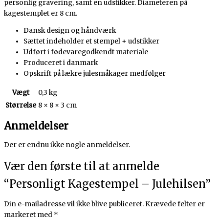
personlig gravering, samt en udstikker. Diameteren på
kagestemplet er 8 cm.
Dansk design og håndværk
Sættet indeholder et stempel + udstikker
Udført i fødevaregodkendt materiale
Produceret i danmark
Opskrift på lækre julesmåkager medfølger
Vægt
0,3 kg
Størrelse
8 × 8 × 3 cm
Anmeldelser
Der er endnu ikke nogle anmeldelser.
Vær den første til at anmelde
“Personligt Kagestempel – Julehilsen”
Din e-mailadresse vil ikke blive publiceret.
Krævede felter er
markeret med
*