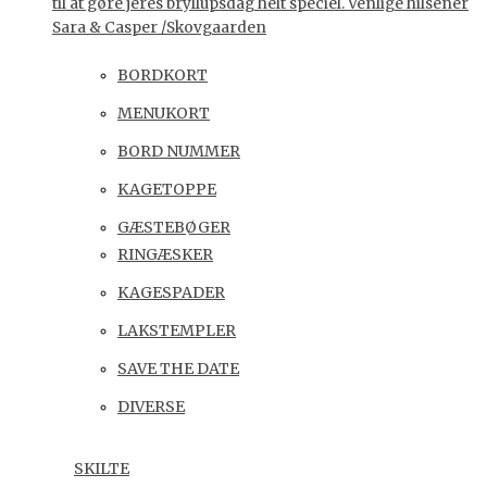
til at gøre jeres bryllupsdag helt speciel. Venlige hilsener
Sara & Casper /Skovgaarden
BORDKORT
MENUKORT
BORD NUMMER
KAGETOPPE
GÆSTEBØGER
RINGÆSKER
KAGESPADER
LAKSTEMPLER
SAVE THE DATE
DIVERSE
SKILTE