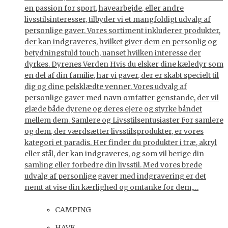
en passion for sport, havearbejde, eller andre
livsstilsinteresser, tilbyder vi et mangfoldigt udvalg af
personlige gaver. Vores sortiment inkluderer produkter,
der kan indgraveres, hvilket giver dem en personlig og
betydningsfuld touch, uanset hvilken interesse der
dyrkes. Dyrenes Verden Hvis du elsker dine kæledyr som
en del af din familie, har vi gaver, der er skabt specielt til
dig og dine pelsklædte venner. Vores udvalg af
personlige gaver med navn omfatter genstande, der vil
glæde både dyrene og deres ejere og styrke båndet
mellem dem. Samlere og Livsstilsentusiaster For samlere
og dem, der værdsætter livsstilsprodukter, er vores
kategori et paradis. Her finder du produkter i træ, akryl
eller stål, der kan indgraveres, og som vil berige din
samling eller forbedre din livsstil. Med vores brede
udvalg af personlige gaver med indgravering er det
nemt at vise din kærlighed og omtanke for dem,…
CAMPING
HAVE