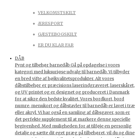
VELKOMSTSKILT
ÆRESPORT
GÆSTEBOGSKILT
ER DU KLAR FAR
DÅB
Pynt og tilbehør barnedåb Gå på opdagelse i vores
kategori med luksuriøse udvalg til barnedåb. Vi tilbyder
en bred vifte af højkvalitetsprodukter. Alt vores
dåbstilbehør er præcisions laserindgraveret, laserskåret,
og UV printet og er designet og produceret i Danmark
for at sikre den bedste kvalitet. Vores bordkort, bord
numre, menukort og dåbstavler til barnedåb er lavet i træ
eller akryl. Vi har også en samling af dåbsgaver, som er
det perfekte supplement til at markere denne specielle
begivenhed. Med muligheden for at tilføje en personlig
detalje og sætte dit eget præg på tilbehøret, vil du og dine