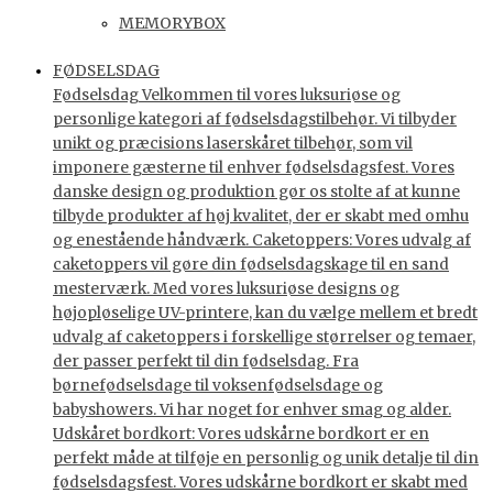
MEMORYBOX
FØDSELSDAG
Fødselsdag Velkommen til vores luksuriøse og
personlige kategori af fødselsdagstilbehør. Vi tilbyder
unikt og præcisions laserskåret tilbehør, som vil
imponere gæsterne til enhver fødselsdagsfest. Vores
danske design og produktion gør os stolte af at kunne
tilbyde produkter af høj kvalitet, der er skabt med omhu
og enestående håndværk. Caketoppers: Vores udvalg af
caketoppers vil gøre din fødselsdagskage til en sand
mesterværk. Med vores luksuriøse designs og
højopløselige UV-printere, kan du vælge mellem et bredt
udvalg af caketoppers i forskellige størrelser og temaer,
der passer perfekt til din fødselsdag. Fra
børnefødselsdage til voksenfødselsdage og
babyshowers. Vi har noget for enhver smag og alder.
Udskåret bordkort: Vores udskårne bordkort er en
perfekt måde at tilføje en personlig og unik detalje til din
fødselsdagsfest. Vores udskårne bordkort er skabt med