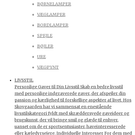
BØRNELAMPER
VÆGLAMPER
BORDLAMPER
SPEJLE
BØJLER
URE
VÆGPYNT
LIVSSTIL
Personlige Gaver til Din Livsstil Skab en bedre livsstil
med personlige indgraverede gaver, der afspejler din
passion og kærlighed til forskellige aspekter af livet. Hos
Skovgaarden har vi sammensat en enestående
livsstilskategori fyldt med skræddersyede gaveideer og
brugskunst, der vil bringe smil og glæde til enhver,
uanset om de er sportsentusiaster, haveinteresserede
eller kæledyrsejere. Individuelle Interesser For dem med