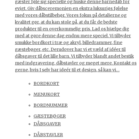
gæster føle sig specielle og huske denne barnedåb for
evigt. Giv dåbsceremonien en ekstra luksuriøs følelse
med vores dåbstilbehør. Vores fokus på detaljerne og
kvalitet gør, at du kan stole på, at du får de bedste
produkter til en overkommelig pris. Lad os hjælpe dig
med at gøre denne dag endnu mere speciel. Vi tilbyder
smukke bordkort i træ og akryl, billedrammer, fine
gæstebøger, etc. Derudover har vi et væld af idéer til
dåbsgaver til det lille barn. Vi tilbyder blandt andet bestik
med indgravering, dåbstavler og meget mere. Kontakt os
gerne, hvis I selv har ideér til et design, så kan vi…
BORDKORT
MENUKORT
BORDNUMMER
GÆSTEBØGER
DÅBSGAVER
DÅBSTAVLER