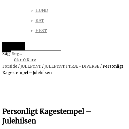
HUND
KAT
HEST
Søg
0
kr.
0
Kurv
Forside
/
JULEPYNT
/
JULEPYNT I TRÆ - DIVERSE
/ Personligt
Kagestempel – Julehilsen
Personligt Kagestempel –
Julehilsen