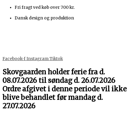
Gå
Personligt
Den
Dette
Den
Dette
Fri fragt ved køb over 700 kr.
til
Kagestempel
oprindelige
vare
aktuelle
vare
indholdet
-
pris
har
pris
har
Dansk design og produktion
Julehilsen
var:
flere
er:
flere
antal
159 kr..
varianter.
129 kr..
varianter.
Mulighederne
Mulighederne
kan
kan
vælges
vælges
på
på
Facebook-f
Instagram
Tiktok
varesiden
varesiden
Skovgaarden holder ferie fra d.
08.07.2026 til søndag d. 26.07.2026
Ordre afgivet i denne periode vil ikke
blive behandlet før mandag d.
27.07.2026