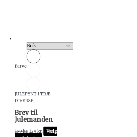
Farve
JULEPYNT I TRÆ -
DIVERSE
Brev til
Julemanden
159
kr.
129
kr.
Vælg