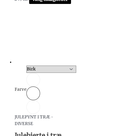
Farve
JULEPYNT I TRÆ -
DIVERSE
Julehjerte i træ