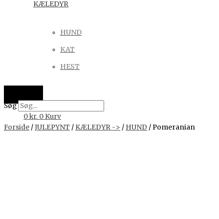
KÆLEDYR
HUND
KAT
HEST
Søg
0
kr.
0
Kurv
Forside
/
JULEPYNT
/
KÆLEDYR ->
/
HUND
/ Pomeranian