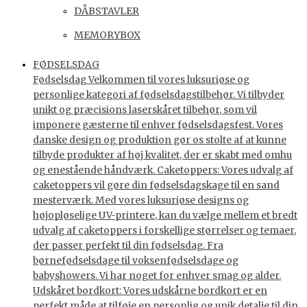
DÅBSTAVLER
MEMORYBOX
FØDSELSDAG
Fødselsdag Velkommen til vores luksuriøse og
personlige kategori af fødselsdagstilbehør. Vi tilbyder
unikt og præcisions laserskåret tilbehør, som vil
imponere gæsterne til enhver fødselsdagsfest. Vores
danske design og produktion gør os stolte af at kunne
tilbyde produkter af høj kvalitet, der er skabt med omhu
og enestående håndværk. Caketoppers: Vores udvalg af
caketoppers vil gøre din fødselsdagskage til en sand
mesterværk. Med vores luksuriøse designs og
højopløselige UV-printere, kan du vælge mellem et bredt
udvalg af caketoppers i forskellige størrelser og temaer,
der passer perfekt til din fødselsdag. Fra
børnefødselsdage til voksenfødselsdage og
babyshowers. Vi har noget for enhver smag og alder.
Udskåret bordkort: Vores udskårne bordkort er en
perfekt måde at tilføje en personlig og unik detalje til din