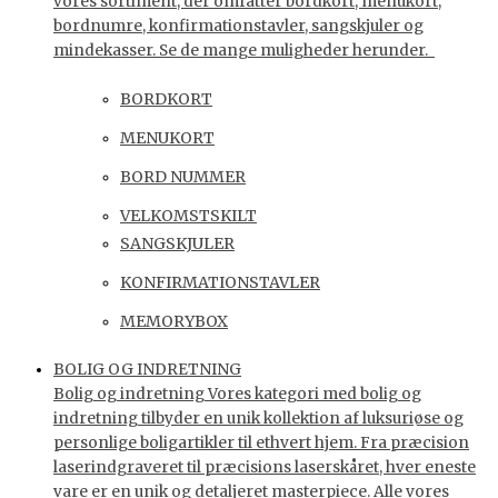
vores sortiment, der omfatter bordkort, menukort,
bordnumre, konfirmationstavler, sangskjuler og
mindekasser. Se de mange muligheder herunder.
BORDKORT
MENUKORT
BORD NUMMER
VELKOMSTSKILT
SANGSKJULER
KONFIRMATIONSTAVLER
MEMORYBOX
BOLIG OG INDRETNING
Bolig og indretning Vores kategori med bolig og
indretning tilbyder en unik kollektion af luksuriøse og
personlige boligartikler til ethvert hjem. Fra præcision
laserindgraveret til præcisions laserskåret, hver eneste
vare er en unik og detaljeret masterpiece. Alle vores