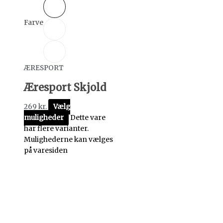
Farve
ÆRESPORT
Æresport Skjold
269
kr.
Vælg
muligheder
Dette vare
har flere varianter.
Mulighederne kan vælges
på varesiden