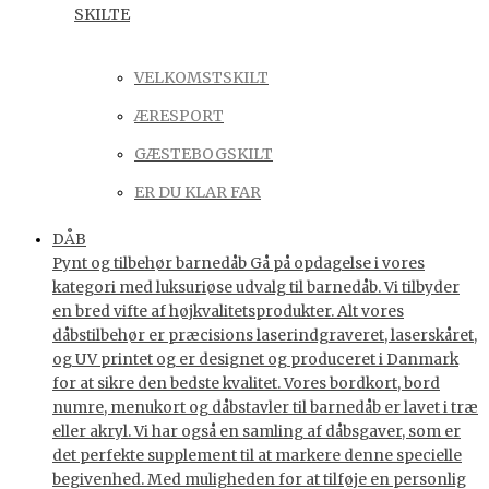
SKILTE
VELKOMSTSKILT
ÆRESPORT
GÆSTEBOGSKILT
ER DU KLAR FAR
DÅB
Pynt og tilbehør barnedåb Gå på opdagelse i vores
kategori med luksuriøse udvalg til barnedåb. Vi tilbyder
en bred vifte af højkvalitetsprodukter. Alt vores
dåbstilbehør er præcisions laserindgraveret, laserskåret,
og UV printet og er designet og produceret i Danmark
for at sikre den bedste kvalitet. Vores bordkort, bord
numre, menukort og dåbstavler til barnedåb er lavet i træ
eller akryl. Vi har også en samling af dåbsgaver, som er
det perfekte supplement til at markere denne specielle
begivenhed. Med muligheden for at tilføje en personlig