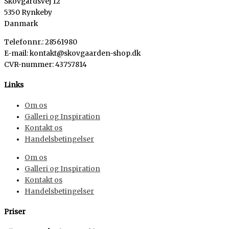
Skovgårdsvej 12
5350 Rynkeby
Danmark
Telefonnr.: 28561980
E-mail: kontakt@skovgaarden-shop.dk
CVR-nummer
:
43757814
Links
Om os
Galleri og Inspiration
Kontakt os
Handelsbetingelser
Om os
Galleri og Inspiration
Kontakt os
Handelsbetingelser
Priser