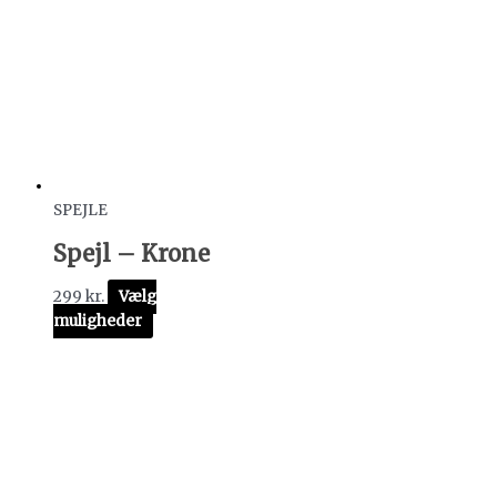
SPEJLE
Spejl – Krone
299
kr.
Vælg
muligheder