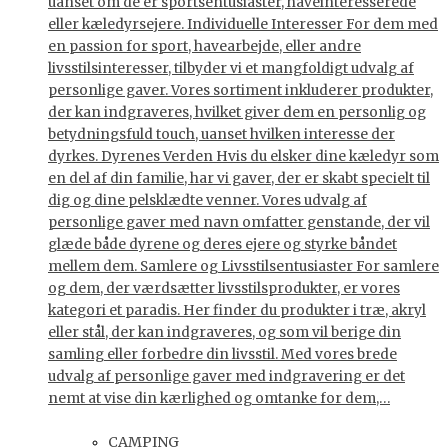
uanset om de er sportsentusiaster, haveinteresserede
eller kæledyrsejere. Individuelle Interesser For dem med
en passion for sport, havearbejde, eller andre
livsstilsinteresser, tilbyder vi et mangfoldigt udvalg af
personlige gaver. Vores sortiment inkluderer produkter,
der kan indgraveres, hvilket giver dem en personlig og
betydningsfuld touch, uanset hvilken interesse der
dyrkes. Dyrenes Verden Hvis du elsker dine kæledyr som
en del af din familie, har vi gaver, der er skabt specielt til
dig og dine pelsklædte venner. Vores udvalg af
personlige gaver med navn omfatter genstande, der vil
glæde både dyrene og deres ejere og styrke båndet
mellem dem. Samlere og Livsstilsentusiaster For samlere
og dem, der værdsætter livsstilsprodukter, er vores
kategori et paradis. Her finder du produkter i træ, akryl
eller stål, der kan indgraveres, og som vil berige din
samling eller forbedre din livsstil. Med vores brede
udvalg af personlige gaver med indgravering er det
nemt at vise din kærlighed og omtanke for dem,…
CAMPING