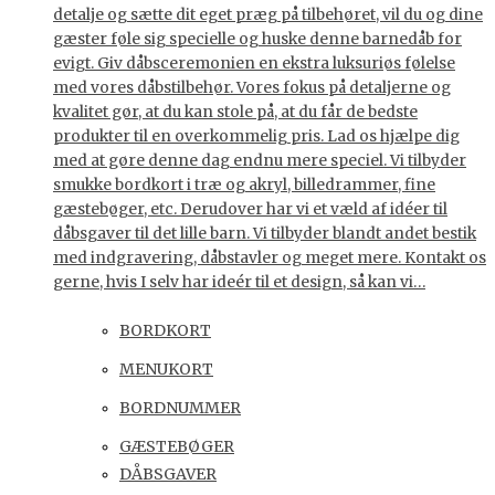
detalje og sætte dit eget præg på tilbehøret, vil du og dine
gæster føle sig specielle og huske denne barnedåb for
evigt. Giv dåbsceremonien en ekstra luksuriøs følelse
med vores dåbstilbehør. Vores fokus på detaljerne og
kvalitet gør, at du kan stole på, at du får de bedste
produkter til en overkommelig pris. Lad os hjælpe dig
med at gøre denne dag endnu mere speciel. Vi tilbyder
smukke bordkort i træ og akryl, billedrammer, fine
gæstebøger, etc. Derudover har vi et væld af idéer til
dåbsgaver til det lille barn. Vi tilbyder blandt andet bestik
med indgravering, dåbstavler og meget mere. Kontakt os
gerne, hvis I selv har ideér til et design, så kan vi…
BORDKORT
MENUKORT
BORDNUMMER
GÆSTEBØGER
DÅBSGAVER