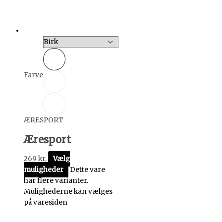
Farve
ÆRESPORT
Æresport
269
kr.
Vælg
muligheder
Dette vare
har flere varianter.
Mulighederne kan vælges
på varesiden