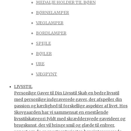
MEDALJE HOLDER TIL BØRN
BØRNELAMPER
VÆGLAMPER
BORDLAMPER
SPEJLE
BØJLER
URE
VÆGPYNT
LIVSSTIL
Personlige Gaver til Din Livsstil Skab en bedre livsstil
med personlige indgraverede gaver, der afspejler din
passion og kærlighed til forskellige aspekter af livet. Hos
Skovgaarden har vi sammensat en enestående
livsstilskategori fyldt med skræddersyede gaveideer og
brugskunst, der vil bringe smil og glæde til enhver,