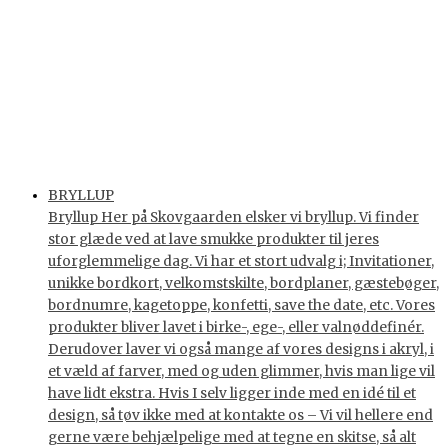
BRYLLUP
Bryllup Her på Skovgaarden elsker vi bryllup. Vi finder
stor glæde ved at lave smukke produkter til jeres
uforglemmelige dag. Vi har et stort udvalg i; Invitationer,
unikke bordkort, velkomstskilte, bordplaner, gæstebøger,
bordnumre, kagetoppe, konfetti, save the date, etc. Vores
produkter bliver lavet i birke-, ege-, eller valnøddefinér.
Derudover laver vi også mange af vores designs i akryl, i
et væld af farver, med og uden glimmer, hvis man lige vil
have lidt ekstra. Hvis I selv ligger inde med en idé til et
design, så tøv ikke med at kontakte os – Vi vil hellere end
gerne være behjælpelige med at tegne en skitse, så alt