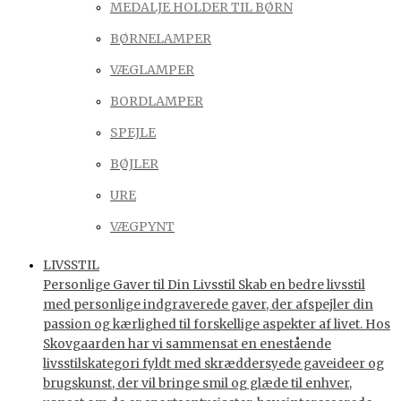
MEDALJE HOLDER TIL BØRN
BØRNELAMPER
VÆGLAMPER
BORDLAMPER
SPEJLE
BØJLER
URE
VÆGPYNT
LIVSSTIL
Personlige Gaver til Din Livsstil Skab en bedre livsstil
med personlige indgraverede gaver, der afspejler din
passion og kærlighed til forskellige aspekter af livet. Hos
Skovgaarden har vi sammensat en enestående
livsstilskategori fyldt med skræddersyede gaveideer og
brugskunst, der vil bringe smil og glæde til enhver,