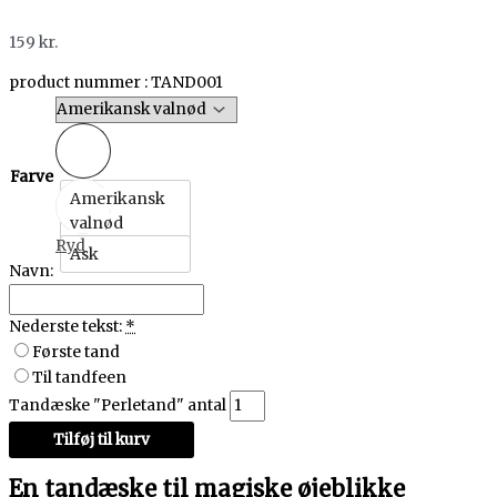
159
kr.
product nummer : TAND001
Farve
Amerikansk
valnød
Ryd
Ask
Navn:
Nederste tekst:
*
Første tand
Til tandfeen
Tandæske "Perletand" antal
Tilføj til kurv
En tandæske til magiske øjeblikke