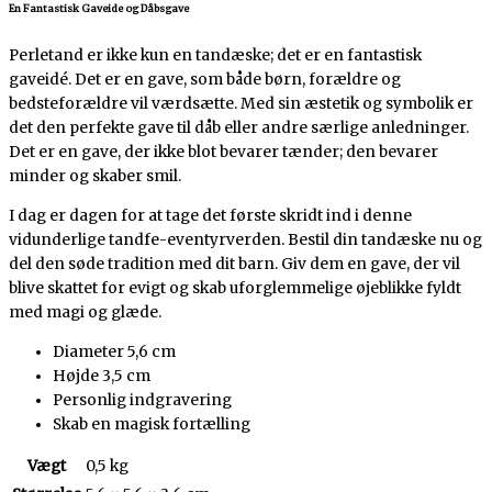
En Fantastisk Gaveide og Dåbsgave
Perletand er ikke kun en tandæske; det er en fantastisk
gaveidé. Det er en gave, som både børn, forældre og
bedsteforældre vil værdsætte. Med sin æstetik og symbolik er
det den perfekte gave til dåb eller andre særlige anledninger.
Det er en gave, der ikke blot bevarer tænder; den bevarer
minder og skaber smil.
I dag er dagen for at tage det første skridt ind i denne
vidunderlige tandfe-eventyrverden. Bestil din tandæske nu og
del den søde tradition med dit barn. Giv dem en gave, der vil
blive skattet for evigt og skab uforglemmelige øjeblikke fyldt
med magi og glæde.
Diameter 5,6 cm
Højde 3,5 cm
Personlig indgravering
Skab en magisk fortælling
Vægt
0,5 kg