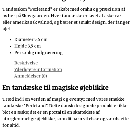
Tandæsken “Perletand” er skabt med omhu og præcision af
os her på Skovgaarden. Hver tandæske er lavet af asketræ
eller amerikansk valnød, og bærer et smukt design, der fanger
øjet.
Diameter 5,6 cm
Højde 3,5 cm
Personlig indgravering
Beskrivelse
Yderligere information
Anmeldelser (0)
En tandæske til magiske øjeblikke
Træd ind i en verden af magi og eventyr med vores smukke
tandæske “Perletand”. Dette dansk designede produkt er ikke
blot en æske; det er en portal til en skattekiste af
uforglemmelige øjeblikke, som dit barn vil elske og værdsætte
for altid.