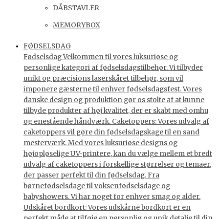
DÅBSTAVLER
MEMORYBOX
FØDSELSDAG
Fødselsdag Velkommen til vores luksuriøse og
personlige kategori af fødselsdagstilbehør. Vi tilbyder
unikt og præcisions laserskåret tilbehør, som vil
imponere gæsterne til enhver fødselsdagsfest. Vores
danske design og produktion gør os stolte af at kunne
tilbyde produkter af høj kvalitet, der er skabt med omhu
og enestående håndværk. Caketoppers: Vores udvalg af
caketoppers vil gøre din fødselsdagskage til en sand
mesterværk. Med vores luksuriøse designs og
højopløselige UV-printere, kan du vælge mellem et bredt
udvalg af caketoppers i forskellige størrelser og temaer,
der passer perfekt til din fødselsdag. Fra
børnefødselsdage til voksenfødselsdage og
babyshowers. Vi har noget for enhver smag og alder.
Udskåret bordkort: Vores udskårne bordkort er en
perfekt måde at tilføje en personlig og unik detalje til din