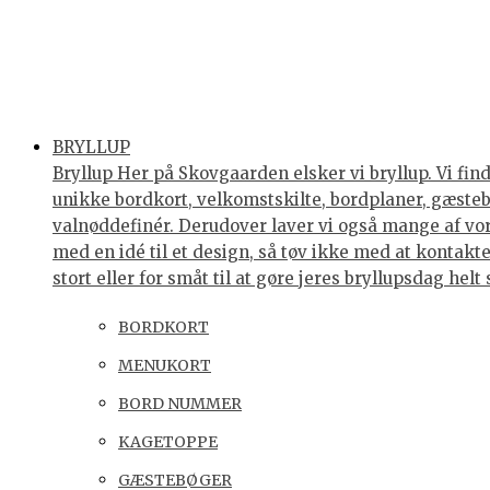
BRYLLUP
Bryllup Her på Skovgaarden elsker vi bryllup. Vi find
unikke bordkort, velkomstskilte, bordplaner, gæstebøg
valnøddefinér. Derudover laver vi også mange af vores
med en idé til et design, så tøv ikke med at kontakte 
stort eller for småt til at gøre jeres bryllupsdag he
BORDKORT
MENUKORT
BORD NUMMER
KAGETOPPE
GÆSTEBØGER