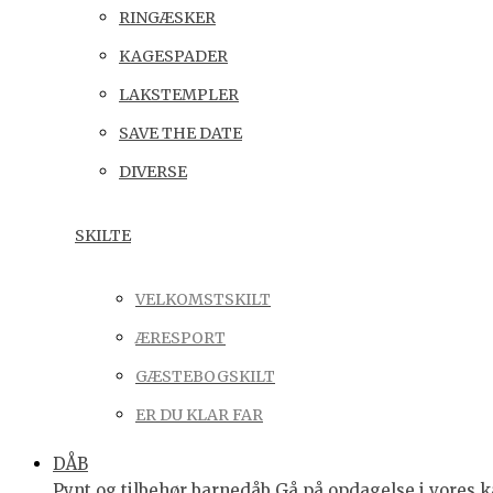
RINGÆSKER
KAGESPADER
LAKSTEMPLER
SAVE THE DATE
DIVERSE
SKILTE
VELKOMSTSKILT
ÆRESPORT
GÆSTEBOGSKILT
ER DU KLAR FAR
DÅB
Pynt og tilbehør barnedåb Gå på opdagelse i vores ka