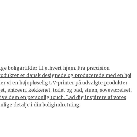
ge boligartikler til ethvert hjem. Fra præcision
s produkter er dansk designede og producerede med en høj
nder vi en højopløselig UV-printer på udvalgte produkter
et, entreen, køkkenet, toilet og bad, stuen, soveværelset,
ive dem en personlig touch. Lad dig inspirere af vores
lige detalje i din boligindretning.