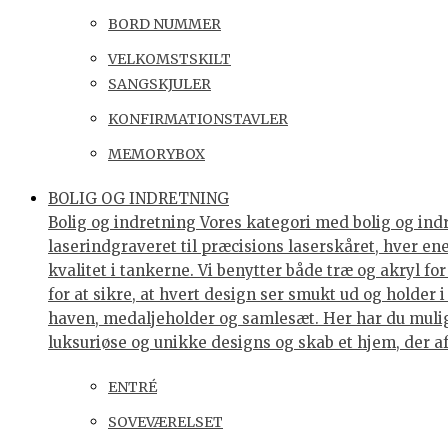
BORD NUMMER
VELKOMSTSKILT
SANGSKJULER
KONFIRMATIONSTAVLER
MEMORYBOX
BOLIG OG INDRETNING
Bolig og indretning Vores kategori med bolig og indre
laserindgraveret til præcisions laserskåret, hver e
kvalitet i tankerne. Vi benytter både træ og akryl f
for at sikre, at hvert design ser smukt ud og holder 
haven, medaljeholder og samlesæt. Her har du muligh
luksuriøse og unikke designs og skab et hjem, der af
ENTRÉ
SOVEVÆRELSET