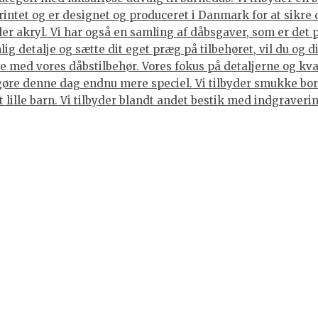
rintet og er designet og produceret i Danmark for at sikre 
ller akryl. Vi har også en samling af dåbsgaver, som er det
ig detalje og sætte dit eget præg på tilbehøret, vil du og 
 med vores dåbstilbehør. Vores fokus på detaljerne og kvali
gøre denne dag endnu mere speciel. Vi tilbyder smukke bord
et lille barn. Vi tilbyder blandt andet bestik med indgraver