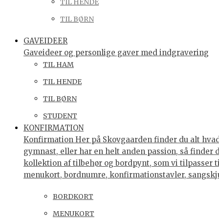
TIL HENDE
TIL BØRN
GAVEIDEER
Gaveideer og personlige gaver med indgravering
TIL HAM
TIL HENDE
TIL BØRN
STUDENT
KONFIRMATION
Konfirmation Her på Skovgaarden finder du alt hvad 
gymnast, eller har en helt anden passion, så finder
kollektion af tilbehør og bordpynt, som vi tilpasser 
menukort, bordnumre, konfirmationstavler, sangsk
BORDKORT
MENUKORT