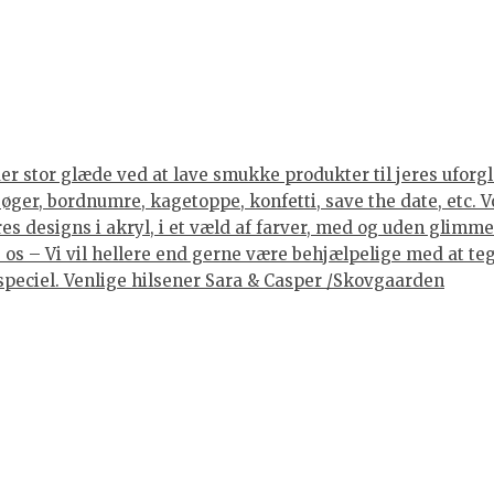
er stor glæde ved at lave smukke produkter til jeres uforgle
er, bordnumre, kagetoppe, konfetti, save the date, etc. Vore
 designs i akryl, i et væld af farver, med og uden glimmer, 
os – Vi vil hellere end gerne være behjælpelige med at tegne
lt speciel. Venlige hilsener Sara & Casper /Skovgaarden