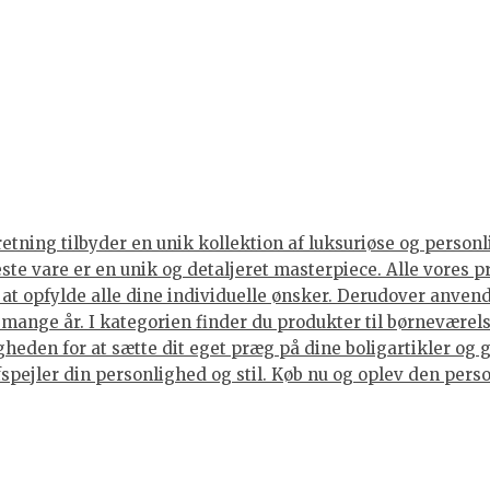
tning tilbyder en unik kollektion af luksuriøse og personli
neste vare er en unik og detaljeret masterpiece. Alle vore
or at opfylde alle dine individuelle ønsker. Derudover anve
i mange år. I kategorien finder du produkter til børneværels
eden for at sætte dit eget præg på dine boligartikler og g
spejler din personlighed og stil. Køb nu og oplev den person