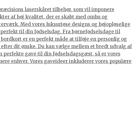
præcisions laserskåret tilbehør, som vil imponere
kter af høj kvalitet, der er skabt med omhu og
terværk. Med vores luksuriøse designs og højopløselige
perfekt til din fødselsdag. Fra børnefødselsdage til
ordkort er en perfekt måde at tilføje en personlig og
 efter dit ønske. Du kan vælge mellem et bredt udvalg af
 perfekte gave til din fødselsdagsgæst, så er vores
ponere enhver. Vores gaveideer inkluderer vores populære