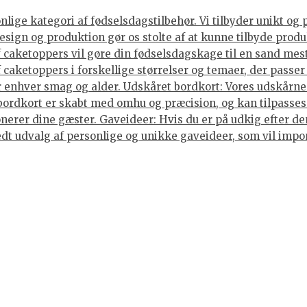
ige kategori af fødselsdagstilbehør. Vi tilbyder unikt og 
sign og produktion gør os stolte af at kunne tilbyde produ
caketoppers vil gøre din fødselsdagskage til en sand mes
caketoppers i forskellige størrelser og temaer, der passer 
enhver smag og alder. Udskåret bordkort: Vores udskårne b
 bordkort er skabt med omhu og præcision, og kan tilpasses
nerer dine gæster. Gaveideer: Hvis du er på udkig efter den
 bredt udvalg af personlige og unikke gaveideer, som vil im