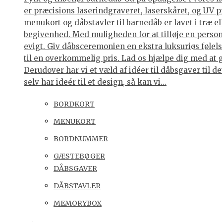
er præcisions laserindgraveret, laserskåret, og UV p
menukort og dåbstavler til barnedåb er lavet i træ e
begivenhed. Med muligheden for at tilføje en personl
evigt. Giv dåbsceremonien en ekstra luksuriøs følelse
til en overkommelig pris. Lad os hjælpe dig med at 
Derudover har vi et væld af idéer til dåbsgaver til d
selv har ideér til et design, så kan vi…
BORDKORT
MENUKORT
BORDNUMMER
GÆSTEBØGER
DÅBSGAVER
DÅBSTAVLER
MEMORYBOX