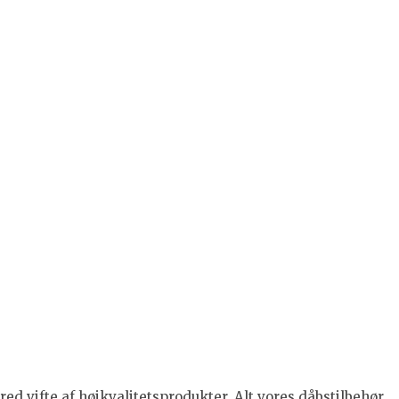
ed vifte af højkvalitetsprodukter. Alt vores dåbstilbehør