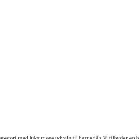
tegori med luksuriøse udvalg til barnedåb. Vi tilbyder en br