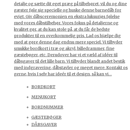
detalje og sætte dit eget præg på tilbehøret, vil du og dine
gæster føle sig specielle og huske denne barnedåb for
evigt. Giv dåbsceremonien en ekstra luksuriøs følelse
med vores dåbstilbehør. Vores fokus på detaljerne og
kvalitet gør, at du kan stole på, at du får de bedste
produkter til en overkommelig pris. Lad os hjælpe dig
med at gøre denne dag endnu mere speciel. Vi tilbyder
smukke bordkort i træ og akryl, billedrammer, fine
gæstebøger, etc. Derudover har vi et væld af idéer til
dåbsgaver til det lille barn. Vi tilbyder blandt andet bestik
med indgravering, dåbstavler og meget mere. Kontakt os
gerne, hvis I selv har ideér til et design, så kan vi…
BORDKORT
MENUKORT
BORDNUMMER
GÆSTEBØGER
DÅBSGAVER