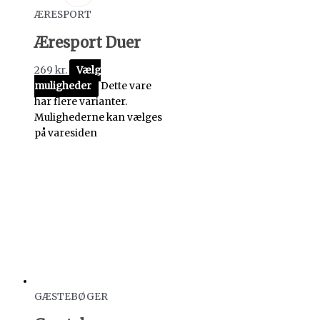
ÆRESPORT
Æresport Duer
269
kr.
Vælg
muligheder
Dette vare
har flere varianter.
Mulighederne kan vælges
på varesiden
GÆSTEBØGER