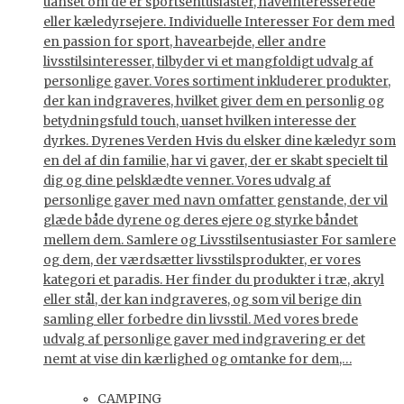
uanset om de er sportsentusiaster, haveinteresserede
eller kæledyrsejere. Individuelle Interesser For dem med
en passion for sport, havearbejde, eller andre
livsstilsinteresser, tilbyder vi et mangfoldigt udvalg af
personlige gaver. Vores sortiment inkluderer produkter,
der kan indgraveres, hvilket giver dem en personlig og
betydningsfuld touch, uanset hvilken interesse der
dyrkes. Dyrenes Verden Hvis du elsker dine kæledyr som
en del af din familie, har vi gaver, der er skabt specielt til
dig og dine pelsklædte venner. Vores udvalg af
personlige gaver med navn omfatter genstande, der vil
glæde både dyrene og deres ejere og styrke båndet
mellem dem. Samlere og Livsstilsentusiaster For samlere
og dem, der værdsætter livsstilsprodukter, er vores
kategori et paradis. Her finder du produkter i træ, akryl
eller stål, der kan indgraveres, og som vil berige din
samling eller forbedre din livsstil. Med vores brede
udvalg af personlige gaver med indgravering er det
nemt at vise din kærlighed og omtanke for dem,…
CAMPING