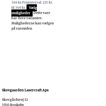
349
kr.
Prisinterval: 225 kr.
til 349 kr.
Vælg
muligheder
Dette vare
har flere varianter.
Mulighederne kan vælges
på varesiden
Skovgaarden Lasercraft Aps
Skovgårdsvej 12
5350 Rynkeby