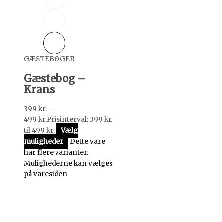
GÆSTEBØGER
Gæstebog –
Krans
399
kr.
–
499
kr.
Prisinterval: 399 kr.
til 499 kr.
Vælg
muligheder
Dette vare
har flere varianter.
Mulighederne kan vælges
på varesiden