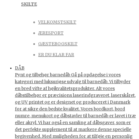
SKILTE
VELKOMSTSKILT
ÆRESPORT
GÆSTEBOGSKILT
ER DU KLAR FAR
DÅB
Pynt og tilbehør barnedåb Gå på opdagelse i vores
kategori med luksuriøse udvalg til barnedåb. Vi tilbyder
en bred vifte af højkvalitetsprodukter. Alt vores
dåbstilbehør er præcisions laserindgraveret, laserskåret,
og UV printet og er designet og produceret i Danmark
for at sikre den bedste kvalitet. Vores bordkort, bord
numre, menukort og dåbstavler til barnedåb er lavet i træ
eller akryl. Vi har også en samling af dåbsgaver, som er
det perfekte supplement til at markere denne specielle
begivenhed. Med muligheden for at tilføje en personlig