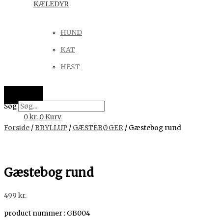
KÆLEDYR
HUND
KAT
HEST
Søg
0
kr.
0
Kurv
Forside
/
BRYLLUP
/
GÆSTEBØGER
/ Gæstebog rund
Gæstebog rund
499
kr.
product nummer : GB004