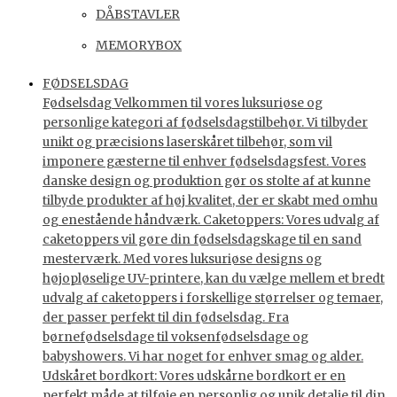
DÅBSTAVLER
MEMORYBOX
FØDSELSDAG
Fødselsdag Velkommen til vores luksuriøse og
personlige kategori af fødselsdagstilbehør. Vi tilbyder
unikt og præcisions laserskåret tilbehør, som vil
imponere gæsterne til enhver fødselsdagsfest. Vores
danske design og produktion gør os stolte af at kunne
tilbyde produkter af høj kvalitet, der er skabt med omhu
og enestående håndværk. Caketoppers: Vores udvalg af
caketoppers vil gøre din fødselsdagskage til en sand
mesterværk. Med vores luksuriøse designs og
højopløselige UV-printere, kan du vælge mellem et bredt
udvalg af caketoppers i forskellige størrelser og temaer,
der passer perfekt til din fødselsdag. Fra
børnefødselsdage til voksenfødselsdage og
babyshowers. Vi har noget for enhver smag og alder.
Udskåret bordkort: Vores udskårne bordkort er en
perfekt måde at tilføje en personlig og unik detalje til din