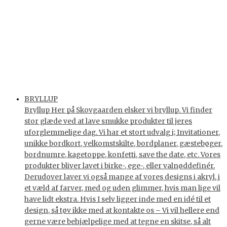
BRYLLUP
Bryllup Her på Skovgaarden elsker vi bryllup. Vi finder
stor glæde ved at lave smukke produkter til jeres
uforglemmelige dag. Vi har et stort udvalg i; Invitationer,
unikke bordkort, velkomstskilte, bordplaner, gæstebøger,
bordnumre, kagetoppe, konfetti, save the date, etc. Vores
produkter bliver lavet i birke-, ege-, eller valnøddefinér.
Derudover laver vi også mange af vores designs i akryl, i
et væld af farver, med og uden glimmer, hvis man lige vil
have lidt ekstra. Hvis I selv ligger inde med en idé til et
design, så tøv ikke med at kontakte os – Vi vil hellere end
gerne være behjælpelige med at tegne en skitse, så alt