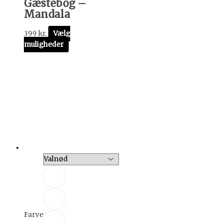
Gæstebog –
Mandala
399
kr.
Vælg
muligheder
Farve