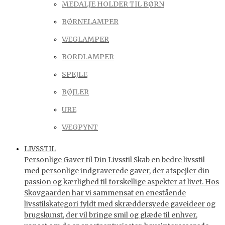
MEDALJE HOLDER TIL BØRN
BØRNELAMPER
VÆGLAMPER
BORDLAMPER
SPEJLE
BØJLER
URE
VÆGPYNT
LIVSSTIL
Personlige Gaver til Din Livsstil Skab en bedre livsstil
med personlige indgraverede gaver, der afspejler din
passion og kærlighed til forskellige aspekter af livet. Hos
Skovgaarden har vi sammensat en enestående
livsstilskategori fyldt med skræddersyede gaveideer og
brugskunst, der vil bringe smil og glæde til enhver,