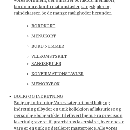
vores sortiment, der omfatter bordkort, menukort,
bordnumre, konfirmationstavler, sangskjuler og
mindekasser. Se de mange muligheder herunder.
BORDKORT
MENUKORT
BORD NUMMER
VELKOMSTSKILT
SANGSKJULER
KONFIRMATIONSTAVLER
MEMORYBOX
BOLIG OG INDRETNING
Bolig og indretning Vores kategori med bolig og
indretning tilbyder en unik kollektion af luksuriøse og
personlige boligartikler til ethvert hjem. Fra præcision
laserindgraveret til præcisions laserskåret, hver eneste
vare er en unik og detaljeret masterpiece. Alle vores