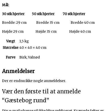
Mål:
30 stk hjerter 50 stk hjerter 70 stk hjerter
Bredde: 29 cm Bredde 35 cm Bredde 40 cm
Højde 29 cm Højde 35 cm Højde 40 cm
Vægt
1,5 kg
Størrelse
40 × 40 × 40 cm
Farve
Birk, Valnød
Anmeldelser
Der er endnu ikke nogle anmeldelser.
Vær den første til at anmelde
“Gæstebog rund”
Din e-mailadresse vil ikke blive publiceret.
Krævede felter er