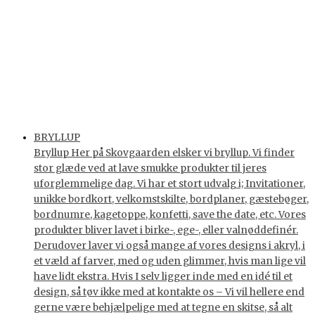
BRYLLUP
Bryllup Her på Skovgaarden elsker vi bryllup. Vi finder
stor glæde ved at lave smukke produkter til jeres
uforglemmelige dag. Vi har et stort udvalg i; Invitationer,
unikke bordkort, velkomstskilte, bordplaner, gæstebøger,
bordnumre, kagetoppe, konfetti, save the date, etc. Vores
produkter bliver lavet i birke-, ege-, eller valnøddefinér.
Derudover laver vi også mange af vores designs i akryl, i
et væld af farver, med og uden glimmer, hvis man lige vil
have lidt ekstra. Hvis I selv ligger inde med en idé til et
design, så tøv ikke med at kontakte os – Vi vil hellere end
gerne være behjælpelige med at tegne en skitse, så alt