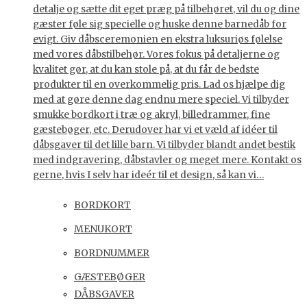
detalje og sætte dit eget præg på tilbehøret, vil du og dine
gæster føle sig specielle og huske denne barnedåb for
evigt. Giv dåbsceremonien en ekstra luksuriøs følelse
med vores dåbstilbehør. Vores fokus på detaljerne og
kvalitet gør, at du kan stole på, at du får de bedste
produkter til en overkommelig pris. Lad os hjælpe dig
med at gøre denne dag endnu mere speciel. Vi tilbyder
smukke bordkort i træ og akryl, billedrammer, fine
gæstebøger, etc. Derudover har vi et væld af idéer til
dåbsgaver til det lille barn. Vi tilbyder blandt andet bestik
med indgravering, dåbstavler og meget mere. Kontakt os
gerne, hvis I selv har ideér til et design, så kan vi…
BORDKORT
MENUKORT
BORDNUMMER
GÆSTEBØGER
DÅBSGAVER