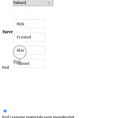
Birk
Farve
Frosted
Klar
Ryd
Valnød
Fod
Fod i samme materiale som menukortet