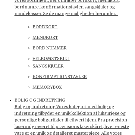
vores sortiment, der omfatter bordkort, menukort,
bordnumre, konfirmationstavler, sangskjuler og
mindekasser. Se de mange muligheder herunder.
BORDKORT
MENUKORT
BORD NUMMER
VELKOMSTSKILT
SANGSKJULER
KONFIRMATIONSTAVLER
MEMORYBOX
BOLIG OG INDRETNING
Bolig og indretning Vores kategori med bolig og
indretning tilbyder en unik kollektion af luksuriøse og
personlige boligartikler til ethvert hjem. Fra præcision
laserindgraveret til præcisions laserskåret, hver eneste
vare er en unik og detaljeret masterpiece. Alle vores