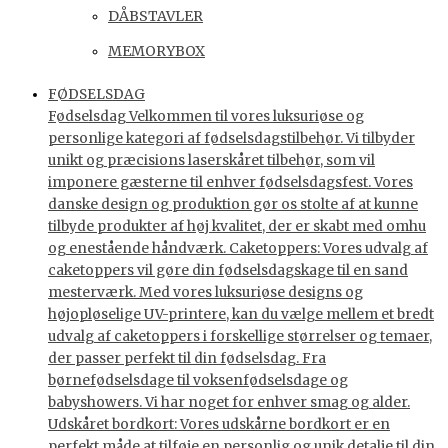
DÅBSTAVLER
MEMORYBOX
FØDSELSDAG
Fødselsdag Velkommen til vores luksuriøse og
personlige kategori af fødselsdagstilbehør. Vi tilbyder
unikt og præcisions laserskåret tilbehør, som vil
imponere gæsterne til enhver fødselsdagsfest. Vores
danske design og produktion gør os stolte af at kunne
tilbyde produkter af høj kvalitet, der er skabt med omhu
og enestående håndværk. Caketoppers: Vores udvalg af
caketoppers vil gøre din fødselsdagskage til en sand
mesterværk. Med vores luksuriøse designs og
højopløselige UV-printere, kan du vælge mellem et bredt
udvalg af caketoppers i forskellige størrelser og temaer,
der passer perfekt til din fødselsdag. Fra
børnefødselsdage til voksenfødselsdage og
babyshowers. Vi har noget for enhver smag og alder.
Udskåret bordkort: Vores udskårne bordkort er en
perfekt måde at tilføje en personlig og unik detalje til din