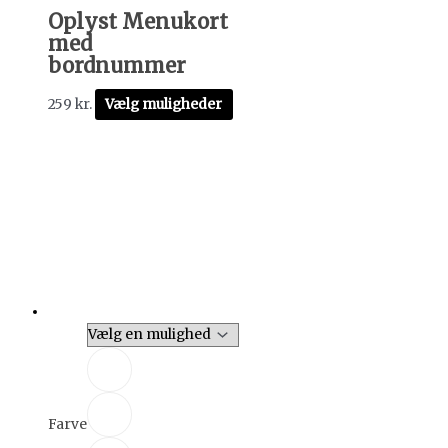
Oplyst Menukort
med
bordnummer
259
kr.
Vælg muligheder
Farve