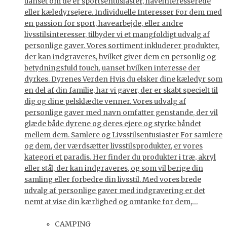
uanset om de er sportsentusiaster, haveinteresserede
eller kæledyrsejere. Individuelle Interesser For dem med
en passion for sport, havearbejde, eller andre
livsstilsinteresser, tilbyder vi et mangfoldigt udvalg af
personlige gaver. Vores sortiment inkluderer produkter,
der kan indgraveres, hvilket giver dem en personlig og
betydningsfuld touch, uanset hvilken interesse der
dyrkes. Dyrenes Verden Hvis du elsker dine kæledyr som
en del af din familie, har vi gaver, der er skabt specielt til
dig og dine pelsklædte venner. Vores udvalg af
personlige gaver med navn omfatter genstande, der vil
glæde både dyrene og deres ejere og styrke båndet
mellem dem. Samlere og Livsstilsentusiaster For samlere
og dem, der værdsætter livsstilsprodukter, er vores
kategori et paradis. Her finder du produkter i træ, akryl
eller stål, der kan indgraveres, og som vil berige din
samling eller forbedre din livsstil. Med vores brede
udvalg af personlige gaver med indgravering er det
nemt at vise din kærlighed og omtanke for dem,…
CAMPING