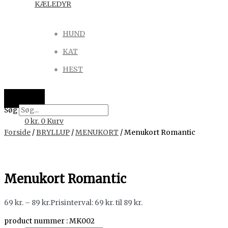
KÆLEDYR
HUND
KAT
HEST
Søg
0
kr.
0
Kurv
Forside
/
BRYLLUP
/
MENUKORT
/ Menukort Romantic
Menukort Romantic
69
kr.
–
89
kr.
Prisinterval: 69 kr. til 89 kr.
product nummer : MK002