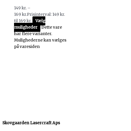
149
kr.
–
169
kr.
Prisinterval: 149 kr.
til 169 kr.
Vælg
muligheder
Dette vare
har flere varianter.
Mulighederne kan vælges
på varesiden
Skovgaarden Lasercraft Aps