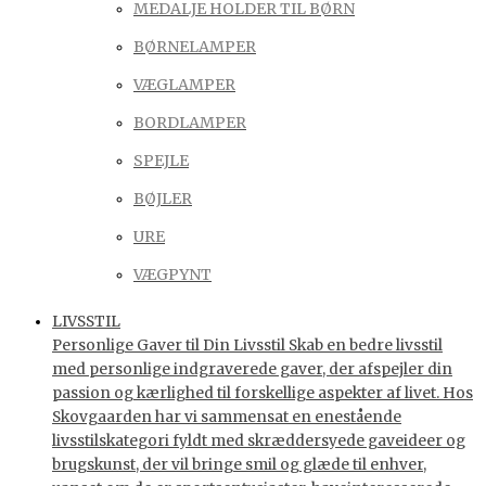
MEDALJE HOLDER TIL BØRN
BØRNELAMPER
VÆGLAMPER
BORDLAMPER
SPEJLE
BØJLER
URE
VÆGPYNT
LIVSSTIL
Personlige Gaver til Din Livsstil Skab en bedre livsstil
med personlige indgraverede gaver, der afspejler din
passion og kærlighed til forskellige aspekter af livet. Hos
Skovgaarden har vi sammensat en enestående
livsstilskategori fyldt med skræddersyede gaveideer og
brugskunst, der vil bringe smil og glæde til enhver,