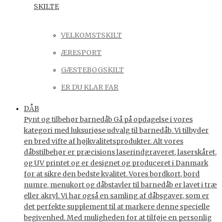
SKILTE
VELKOMSTSKILT
ÆRESPORT
GÆSTEBOGSKILT
ER DU KLAR FAR
DÅB
Pynt og tilbehør barnedåb Gå på opdagelse i vores
kategori med luksuriøse udvalg til barnedåb. Vi tilbyder
en bred vifte af højkvalitetsprodukter. Alt vores
dåbstilbehør er præcisions laserindgraveret, laserskåret,
og UV printet og er designet og produceret i Danmark
for at sikre den bedste kvalitet. Vores bordkort, bord
numre, menukort og dåbstavler til barnedåb er lavet i træ
eller akryl. Vi har også en samling af dåbsgaver, som er
det perfekte supplement til at markere denne specielle
begivenhed. Med muligheden for at tilføje en personlig